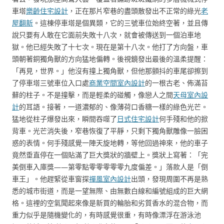
車塔
樂齡住宅設計
，正在那片窄巷的盡頭散發出不正常的綠光
老
屋翻新
。這棟停車塔是個異類，它的三號車位始終空著，並且傳
說只要有人敢在它面前失敗十八次，就會被傳送到一個泊車地
獄。他已經失敗了十七次。現在是第十八次。他打了方向盤，車
頭朝著銅獨角獸的方向猛地偏轉。後視鏡發出最後的溫柔提醒：
「再見，世界。」他沒有撞上獨角獸，但他那顫抖的車尾卻擦到
了停車塔三號車位入口處
商業空間室內設計
的一根古老、佈滿苔
蘚的柱子。不是撞擊，而是輕柔的碰觸，像戀人之間
天母室內設
計
的耳語。接著，一道濃郁的、像薄荷口香糖一樣的綠色光芒。
猛地從柱子爆發出來，瞬間吞噬了
日式住宅設計
何手殘和他的掀
背車。光芒消失後，窄巷恢復了平靜，只剩下獨角獸雕像一臉困
惑的表情。何手殘感覺一陣天旋地轉，等他回過神來，他的車子
竟然垂直停在一個貼滿了巨大獎狀的牆壁上。獎狀上寫著：「完
美倒車入庫獎——第零點零零零零零九度偏差。」落款人是「倒
車王」。他趕緊從車窗探
禪風室內設計
出頭，發現周圍不再是熟
悉的城市街道，而是一望無際、由無數白線和編號組成的巨大網
格。這裡的空氣聞起來像是新買的輪胎和劣質香水的混合物，而
重力似乎是隨機變化的，有時感覺很重，有時像漂浮在游泳池