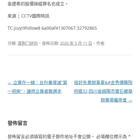
金建希的股價操縱罪名也成立。
來源 | CCTV國際時訊
TC:jiuyi9follow8 6a00af41307067.32792865
分類:
渡荆门送别
，發佈日期:
2026 年 5 月 11 日
，作者:
文
←
立異在一線｜台包養撲滅“第
搭好失業辦事臺&#去秀傳醫院
章
一把柴”，讓想立異者敢邁步
供膳32;四川省綿陽市寶石鄉舉
導
辦專場僱用會
→
覽
發佈留言
發佈留言必須填寫的電子郵件地址不會公開。
必填欄位標示為
*