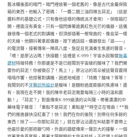
舊冰櫃後面的暗門。暗門裡放著一個老舊的、像是古代金屬保險
箱的東西。他輸入了密碼：「一醬二醋三油四辣五蒜泥」（這是
醬料界的基礎公式，只有像他這樣的傳統派才會用）。保險箱打
開，裡面沒有黃金，只有一個閃爍著詭異紅色光芒的儀器。這儀
器很像一個老式的對講機，但頂部插著一根彎曲的、像韭菜一樣
的天線。他顫抖著拿起儀器，按下通話鈕。儀器發出「滋——」
的電流聲，接著傳來一陣高八度、急促且充滿養生焦慮的聲音。
「喂！是廖沾沾嗎！快接聽！這裡是 K-999！宇宙水餃聯盟
無毒
建材
特級特務！你那邊是不是已經聞到宇宙級的酸味了？我們需
要你的蒜泥！你被徵召了！馬上！」廖沾沾的耳朵被這聲音震得
嗡嗡作響，他捏著對講機，困惑地喊道：「特務？酸味？等等！
我聞到的不
牙醫診所設計
是酸味！是麵粉過度膨脹的焦慮味！還
有，我現在走不開！我的陳年老蒜泥需要每隔三小時的溫和震
動！」「蒜泥？」對面傳來K-999崩潰的尖叫聲，帶著濃濃的中
藥味電子雜音：「重點不是蒜泥！重點是**時空正在彎曲！**我
們的推進器快沒紅棗了！快！我們在你的後院！別帶任何多餘的
東西！除了——你那缸蒜泥！」就在廖沾沾還在糾結要不要帶上
他最珍愛的那把銀勺時，外面的牆壁傳來一聲巨大的撞擊。一個
穿著黑色燕尾服、戴著太陽眼鏡的太空吉娃娃，正從牆上的破洞