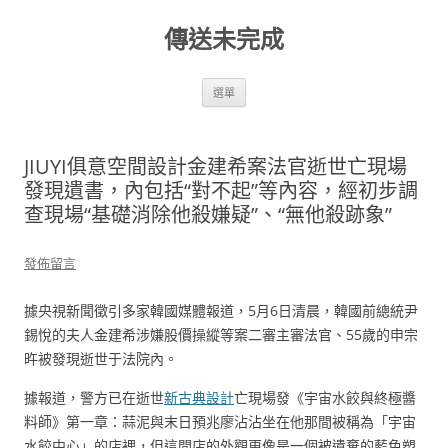
跳
至
傳送未完成
主
要
內
容
選單
JIUYI俱意空間設計金建希案法官逝世亡現場
發現遺書，內包括“對不起”等內容，經初步調
查現場“基礎消除他殺嫌疑”、“無他殺跡象”
發佈留言
據央視新聞徵引多家韓國媒體報道，5月6日清晨，韓國前總統尹
錫悅的夫人金建希涉嫌股價操縱等案二審主審法官、55歲的申宗
旿被發現逝世于法院內。
據報道，警方已在逝世
新古典設計
亡現場發《宇宙水餃與終極醬
料師》第一章：蒜泥與末日預兆廖沾沾坐在他那間被稱為「宇宙
水餃中心」的店裡，但這間店的外觀更像是一個被遺棄的藍色塑