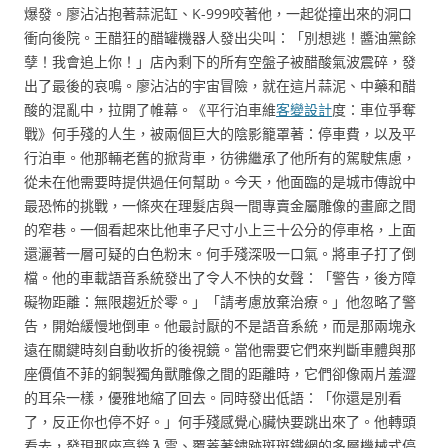
爆發。廖沾沾抱著蒜泥缸、K-999咬著他，一起從撞出來的洞口
衝向後院。王醋狂的醋罐機器人發出尖叫：「別想逃！醬油黨餘
孽！我會追上你！」店內剩下的所有空盤子被醋酸氣波震碎，發
出了最後的哀鳴。廖沾沾的宇宙冒險，就在這片蒜泥、中藥和醋
酸的混亂中，拉開了帷幕。《平行泊車維
客變設計
度：車位爭奪
戰》何手殘的人生，被兩個巨大的陰影籠罩著：停車費，以及平
行泊車。他那輛老舊的掀背車，彷彿繼承了他所有的駕駛焦慮，
從未在他需要時提供過任何幫助。今天，他面臨的是城市傳說中
最恐怖的挑戰，一條夾在理髮店與一間專賣金屬雕像的畫廊之間
的窄巷。一個看起來比他車子尺寸小上三十公分的停車格，上面
還灑著一層可疑的白色粉末。何手殘深吸一口氣。將車子打了倒
檔。他的車載語音系統發出了令人不快的女聲：「警告，後方障
礙物距離：無限趨近於零。」「請考慮放棄治療。」他忽略了警
告，開始緩慢地倒車。他最討厭的不是語音系統，而是那兩塊永
遠在關鍵時刻自動收折的後視鏡。當他需要它們來判斷車體與那
座價值不菲的銅製獨角獸雕像之間的距離時，它們卻像兩片羞澀
的耳朵一樣，優雅地縮了回去。同時發出低語：「你還是別看
了，反正你也停不好。」何手殘感覺心臟快要跳出來了。他轉頭
看去，發現那座高聳入雲、覆蓋著鏽跡斑斑鐵網的多層機械式停