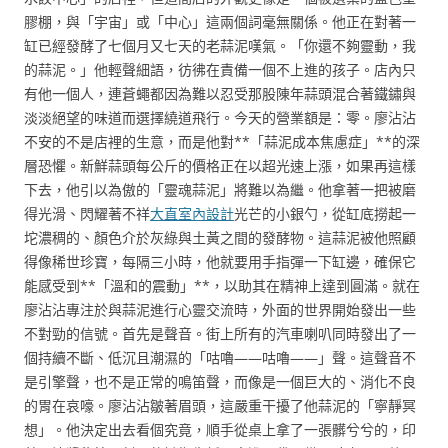
膠棚，與「宇宙」或「中心」這兩個詞毫無關係。他正在對著一
缸已經發酵了七個月又七天的老蒜泥嘆氣。「你還不夠靈動，我
的蒜泥。」他輕聲細語，彷彿在責備一個不上進的孩子。店內只
有他一個人，連蒼蠅都因為難以忍受那股陳年蒜頭混合著鐵鏽與
淡淡絕望的味道而選擇繞道飛行。今天的營業額是：零。廖沾沾
不安的不是店裡的生意，而是他對**「蒜泥成本焦慮症」**的深
層恐懼。新鮮蒜頭每公斤的價格正在以超光速上漲，如果再這樣
下去，他引以為傲的「靈魂蒜泥」將難以為繼。他拿著一把被磨
得光滑、閃耀著不祥
大直室內設計
光芒的小銀勺，從缸底撈起一
坨濃稠的、顏色介於灰綠與土黃之間的發酵物。這蒜泥被他照顧
得像稀世珍寶，每隔三小時，他就要用手指彈一下缸邊，確保它
能感受到**「溫和的震動」**，以助其在精神上達到圓滿。就在
廖沾沾專注於與蒜泥進行心靈交流時，外面的世界開始發出一些
不對勁的信號。首先是聲音。街上所有的汽車喇叭同時發出了一
個持續不斷、低沉且潮濕的「咕嚕——咕嚕——」聲。這聲音不
是引擎聲，也不是正常的鳴笛聲，而像是一個巨大的、消化不良
的胃在哀嚎。廖沾沾皺著眉頭，這嚴重干擾了他蒜泥的「寧靜冥
想」。他決定出去看個究竟，順手從桌上拿了一張髒兮兮的，印