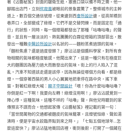
著《沾醬秘笈》封面的皺衛生紙，塞進口袋以備不時之需。他一
腳踏出店門，立刻
侘寂風
被眼前的景象震驚了。整條城市的主幹
道上，數百個交通信號燈，從東邊到西
會所設計
邊，從高架橋到
巷弄口，全部變成了綠燈。它們不是交替閃爍，而是固定在「通
行」的狀態，同時，每一個燈箱都發出了那種「咕嚕咕嚕」的聲
音，並且有一層淡淡的、熱氣騰騰的白霧從燈箱的頂部冒出，散
發出一種難
中醫診所設計
以名狀的——麵粉蒸煮過頭的氣味。
「麵粉焦慮？還是過度發酵？」廖沾沾是個醬料學家，對所有食
物相關的氣味都極度敏感。他聞出來了，這是一種只有在極度巨
大的麵團因為壓力過大而散發出的氣味。街上的行人陷入了混
亂。汽車不知道該走還是該停，因為無論從哪個方向看，都是綠
燈。一個穿著西裝的男人小心翼翼地把車停在路中央，搖下車
窗，對著紅綠燈大喊：
親子空間設計
「喂！你為什麼咕嚕咕嚕？
你倒是紅一下啊！我要向左轉！綠燈沒用啊！」廖沾沾感覺到一
陣心悸。這種氣味，這種不祥的「咕嚕」聲，與他兒時聽到的家
傳預言不謀而合。他想起家傳《沾醬秘笈》裡記載的第一句：
「當世間萬物的交通都被麵皮的氣味籠罩，且燈號恒綠、聲如湯
沸時，便是宇宙水餃臨界點到來之時。」「七點五個地球年…怎
麼這麼快？」廖沾沾猛地衝回店裡，衝到後廚，打開了一個藏在