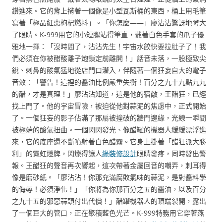
鑽進來。它的背上揹著一個像是小型瓦斯桶的東西，桶上用毛筆
寫著「極品紅棗枸杞燃料」。「你怎麼——」廖沾沾驚訝地瞪大
了眼睛。K-999用它的小短腿站得筆直，戴著白色手套的爪子優
雅地一揮：「沒時間了，沾沾先生！宇宙水餃快要拉肚子了！我
們必須在你被醋酸離子炮鎖定前離開！」話音未落，一股極致尖
銳、刺鼻的酸氣猛地從店門口灌入，伴隨著一個狂妄自大的電子
音效：「警告！這裡的醬油比例嚴重失衡！百分之九十九點九九
的醋，才是真理！」廖沾沾知道，這是他的宿敵，王醋狂，已經
找上門了。他的宇宙冒險，被迫從他對蒜泥的焦慮中，正式開始
了。一個狂妄的影子佔滿了那扇被撞破的牆門邊緣，光線一瞬間
被極端的酸氣扭曲。一個閃閃發光、像醋罐的機器人緩緩漂浮進
來，它的底座還不斷噴射著白色醋霧。它身上掛著「醋狂派大勝
利」的霓虹燈牌，閃爍得讓人
綠裝修設計
眼睛發疼，同時發出警
報。王醋狂的聲音再次響起，這次帶著金屬回音的嘲弄，刺耳得
像是磨砂紙。「廖沾沾！你那充滿腐敗氣味的蒜泥，是對醬料學
的侮辱！必須淨化！」「你將為你那百分之五的醬油，以及百分
之九十五的邪惡蒜頭付出代價！」醋罐機器人的頂端裂開，露出
了一個巨大的管口，正在聚積藍色光芒。K-999特務用它穿著燕