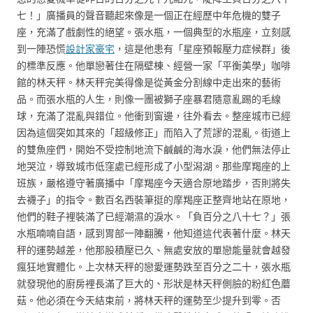
七！」廣播員的聲音聽起來像是一個正在經歷中年危機的雙子
座，充滿了戲劇性的絕望。張水瓶，一個典型的水瓶座，立刻感
到一陣恐慌
設計家豪宅
，這是他患有「星座預報壓力症候群」後
的標準反應。他單戀著住在隔壁棟、經營一家「平衡美學」咖啡
館的林天秤。林天秤完美得像是從黃金分割線中走出來的藝術
品。而張水瓶的人生，則像一團被獅子座暴君隨意亂踢的毛線
球，充滿了混亂與錯位。他衝到窗邊，往外看去。整座城市已經
因為這個突如其來的「超級修正」而陷入了荒謬的混亂。街道上
的雙魚座們，開始不受控制地流下鹹鹹的海水淚，他們無法停止
地哭泣，導致城市低窪處已經形成了小型潟湖。那些摩羯座的上
班族，嚴格遵守著廣播中「摩羯座今天適合原地踏步，否則將失
去襪子」的指令。數百名西裝筆挺的摩羯座正整齊地站在原地，
他們的鞋子裡裝滿了已經潮濕的淚水。「負百分之八十七？」張
水瓶喃喃自語，感到胃部一陣翻騰，他知道這代表著什麼。林天
秤的運勢越差，他那股積壓已久、無處安放的單戀能量就會越發
瘋狂地實體化。上次林天秤的戀愛運勢跌至百分之二十，張水瓶
就發現他的廚房裡長滿了巨大的、形狀是林天秤側臉的粉紅色蘑
菇。他必須在今天結束前，將林天秤的運勢至少提升到零。否