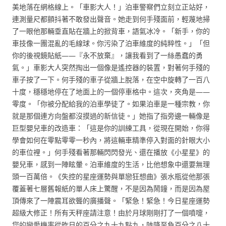
美地落在網格線上。「車影大人！」泊車警察們立刻立正站好，
連測量尺都顫抖著不敢發出聲音。她走到何手殘面前，輕蔑地掃
了一眼他那輛垂直貼在牆上的掀背車，語氣冰冷。「新手，你的
車技像一團混亂的毛線球。你污染了泊車維度的純粹性。」「但
你的後視鏡貼紙——『永不放棄』，讓我看到了一絲愚蠢的勇
氣。」車影大人突然掏出一個像是遙控器的裝置，對著何手殘的
車子按了一下。何手殘的車子從牆上脫落，在空中旋轉了一百八
十度，穩穩地停在了地面上的一個停車格中。這次，夾角是——
零度。「你被分配給我的泊車學徒了。如果泊車是一種宗教，你
就是那個連方向盤都沒摸過的新信徒。」她指了指旁邊一輛像是
巨型嬰兒車的改造車：「這是你的訓練工具，從現在開始，你得
學會如何在零點零零一秒內，將這輛車精準停入對面的針眼大小
的車位裡。」何手殘看著那輛閃閃發光、還在播放《小星星》的
嬰兒車，感到一陣眩暈。泊車維度的生活，比他想象中還要無理
頭一百萬倍。《失控的星座運勢與單戀狂想曲》張水瓶從他那張
覆蓋著七層舊報紙的單人床上驚醒，不是因為鬧鐘，而是因為屋
頂傳來了一陣震耳欲聾的廣播聲。「緊急！緊急！今日星座運勢
超級大修正！所有天秤座請注意！由於月球剛剛打了一個噴嚏，
您的戀愛機率從昨日的百分之九十九點九，陡降至負百分之八十