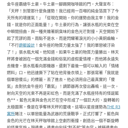
金牛座霸總牛土豪。牛土豪一腳踢開咖啡館的門，大聲宣布：
「天秤！別管那什麼負運勢！我已經用一百噸的純金箔買下了今
天所有的壞運氣！」「從現在開始，你的運勢由我主宰！我的金
錢，就是你的正面能量！」牛土豪的行為，讓張水瓶的光束在空
中瞬間扭曲，與一種夾雜著銅臭味的金色光芒對撞。天空開始下
起了荒謬的雨。雨點不是水，而是閃耀著淚光的小小黃銅齒輪。
「不行
遊艇設計
！金牛座的物質力量太強了！我的單戀被汙染
了！」張水瓶大喊。他知道，如果牛土豪的物質力量勝出，林天
秤將會被困在一個充滿金錢和俗氣的虛假愛情裡，而他將永遠失
去機會。張水瓶看向那機器，還剩下最後一個可以輸入的「情緒
燃料」口。他迅速撕下了貼在他背後衣領上，那張寫著「我就是
個單戀傻瓜」的標籤，丟了進去。他必須用自己最真實的「傻
氣」去對抗金牛座的「霸氣」！調節器再次發出轟鳴，這一次，
射向天空的光束不再是彩虹色，而是充滿了水瓶座特有的怪誕藍
色**。藍色光束與金色光芒在空中形成了一個巨大的、旋轉著的
太極圖案，像是在爭奪林天秤的靈魂。這場以星座運勢為
THE R3
寓所
賭注、以單戀能量為武器的荒唐戰爭，正式打響了。藍色與
金色的光芒在林天秤咖啡館上空劇烈衝撞，創造出一個不斷旋轉
的怪異氣旋。現遺書，遺書中包括“對不起”等內容。據稱遺書中