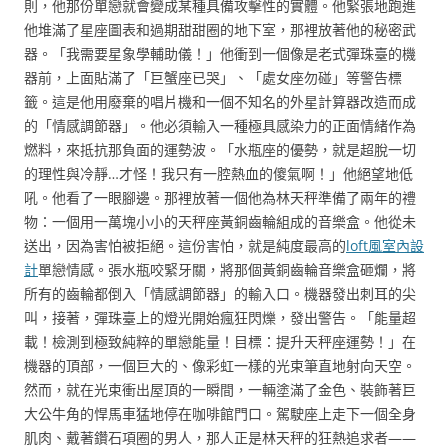
則，他那份單戀就會變成某種具備攻擊性的實體。他緊張地跑進
他堆滿了星座圖表和過期甜甜圈的地下室，那裡放著他的秘密武
器。「我需要星象學輔助儀！」他衝到一個像是老式彈珠臺的機
器前，上面貼滿了「巨蟹座已哭」、「處女座勿碰」等警告標
籤。這是他用廢棄的唱片機和一個不知名的外星計算器改造而成
的「情感調節器」。他必須輸入一種極具感染力的正面情緒作為
燃料，來抵抗那負面的運勢波。「水瓶座的優勢，就是超脫一切
的理性與冷靜…才怪！我只有一腔熱血的傻氣啊！」他絕望地低
吼。他看了一眼腳邊。那裡放著一個他為林天秤準備了兩年的禮
物：一個用一萬塊小小的天秤座黃銅齒輪組成的音樂盒。他從未
送出，因為害怕被拒絕。這份害怕，就是純度最高的
loft風室內設
計
單戀情感。張水瓶咬緊牙關，將那個黃銅齒輪音樂盒砸爛，將
所有的齒輪都倒入「情感調節器」的輸入口。機器發出刺耳的尖
叫，接著，彈珠臺上的燈光開始瘋狂閃爍，發出警告。「能量超
載！檢測到極致純粹的單戀能量！目標：提升天秤座運勢！」在
機器的頂部，一個巨大的、像彩虹一樣的光束筆直地射向天空。
然而，就在光束衝出屋頂的一瞬間，一輛塗滿了金色、裝飾著巨
大公牛角的悍馬車猛地停在咖啡館門口。駕駛座上走下一個全身
肌肉、戴著鑽石項圈的男人，那人正是林天秤的狂熱追求者——