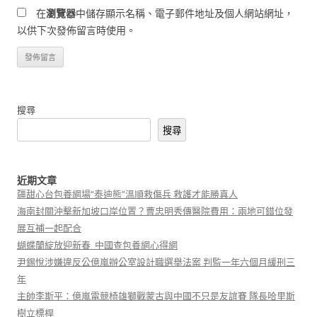
在
瀏覽器
中儲存顯示名稱、電子郵件地址及個人網站網址，
以供下次發佈留言時使用。
搜尋
搜尋
近期文章
疆甜心台包養網場“泰迪熊”溫順救傷兵 救護才能勝真人
海南封關沖擊新加坡口岸位置？曹忠明秀傳醫院費用：兩地可錯位發
展互補一起配合
蝴蝶蘭綻放迎新春_中國查包養網心得網
尹錫悅涉嫌違反公億嵐辦公室設計職選舉法案 判監一年六個月緩刑三
年
主帥李斯平：億嵐電競椅雄獅戰蒙古與中國不只是友誼賽 隊長哈里斯
樹立標桿