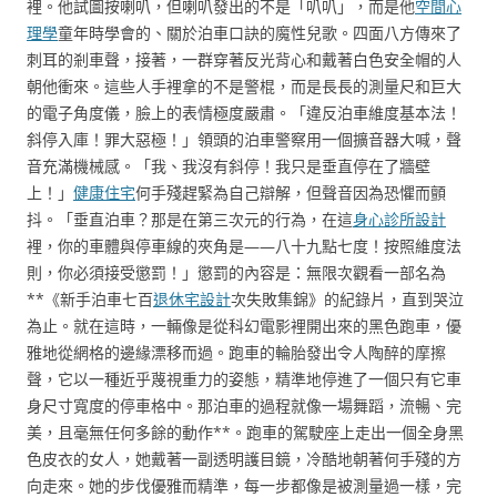
裡。他試圖按喇叭，但喇叭發出的不是「叭叭」，而是他
空間心
理學
童年時學會的、關於泊車口訣的魔性兒歌。四面八方傳來了
刺耳的剎車聲，接著，一群穿著反光背心和戴著白色安全帽的人
朝他衝來。這些人手裡拿的不是警棍，而是長長的測量尺和巨大
的電子角度儀，臉上的表情極度嚴肅。「違反泊車維度基本法！
斜停入庫！罪大惡極！」領頭的泊車警察用一個擴音器大喊，聲
音充滿機械感。「我、我沒有斜停！我只是垂直停在了牆壁
上！」
健康住宅
何手殘趕緊為自己辯解，但聲音因為恐懼而顫
抖。「垂直泊車？那是在第三次元的行為，在這
身心診所設計
裡，你的車體與停車線的夾角是——八十九點七度！按照維度法
則，你必須接受懲罰！」懲罰的內容是：無限次觀看一部名為
**《新手泊車七百
退休宅設計
次失敗集錦》的紀錄片，直到哭泣
為止。就在這時，一輛像是從科幻電影裡開出來的黑色跑車，優
雅地從網格的邊緣漂移而過。跑車的輪胎發出令人陶醉的摩擦
聲，它以一種近乎蔑視重力的姿態，精準地停進了一個只有它車
身尺寸寬度的停車格中。那泊車的過程就像一場舞蹈，流暢、完
美，且毫無任何多餘的動作**。跑車的駕駛座上走出一個全身黑
色皮衣的女人，她戴著一副透明護目鏡，冷酷地朝著何手殘的方
向走來。她的步伐優雅而精準，每一步都像是被測量過一樣，完