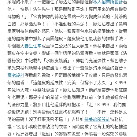
尾服的小爪子，一把抓住了廖沾沾的褲腳催促
私人招待所設計
著
他。「快點！沾沾先生！那是醋酸離子炮！專門用來溶解有機發
酵物的！」「它會把你的蒜泥在零點一秒內變成無菌的、純淨的
白醋！那是浩劫啊！」「不准動我的蒜泥！」廖沾沾發出了醬料
學家對待信仰般的怒吼。他以一種專業包水餃的極限速度，從旁
邊的麵粉堆中抓起了兩團麵皮。麵皮被他用氣功般的捏製手法，
瞬間擴大
養生住宅
成直徑三公尺的巨大麵皮。他猛地擲出，兩張
麵皮在空中交疊，變成一個半透明的防禦護盾。這就是家傳《沾
醬秘笈》中記載的「水餃皮護盾」，薄韌而充滿彈性。藍色離子
炮光束猛烈地擊中麵皮護盾，發出了一聲像是汽水開蓋的聲音。
豪宅設計
護盾劇烈震動，但奇蹟般地擋住了攻擊，只是散發出濃
郁的麵香。「這麵皮的延展性！完美！但撐不了太久！」K-999
焦急地大喊，中藥味更濃了。廖沾沾知道，他必須帶走他那缸陳
年老蒜泥，那是宇宙的希望。他跑到蒜泥缸前，使出他搬運食材
的全部力量，將那口比他還胖的缸抱起。「走！K-999！我們要
從後院逃跑！別再管你的紅棗枸杞燃料了！」「不行！燃料是文
明的基礎！沒了紅棗我飛不遠！」吉娃娃
醫美診所設計
特務抗
議。它用小嘴咬住廖沾沾的衣領，同時開啟了它背上的枸杞推進
器。推進器發出「滋滋」的輕微煎煮聲，伴隨著一股濃郁的蔘味