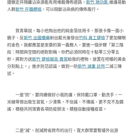
捷鎖定并隔離沾染源能有用堵截傳佈道路，
新竹 肺功能
維護易動
人群
新竹 在職體檢
，可以阻斷沾染病的傳佈風行。
賀青華說，每小他掏出他的純金箔信用卡，那張卡像一面小
鏡子，反
新竹 出國備藥
射出藍光後發出
竹科 員工健檢
了更加耀眼
的金色。我都應當是安康的第一義務人，要進一個步驟「第三階
段：時間與空間的絕對對稱。你們必須同時在十點零三分零五
秒，將對方送
新竹 健檢報告 異常
給我的禮物，放置在吧檯的黃金
分割點上。」進步防范認識，做到一防
新竹 減重 診所
二減三陳
述。
一是“防”，要持續做好小我防護，保持戴口罩、勤洗手、一
米線等傑出衛生習氣，少湊集，不信謠、不傳謠、更不克不及闢
謠，積極共同落實各項防疫辦法，積極自動接種疫苗。
二是“減”，削減跨省跨市的出行，寬大群眾要暫緩外出游