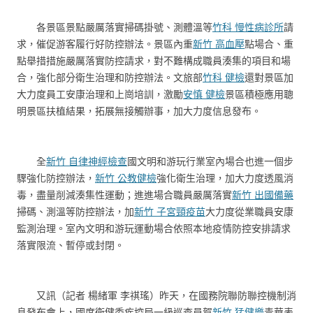
各景區景點嚴厲落實掃碼掛號、測體溫等
竹科 慢性病診所
請
求，催促游客履行好防控辦法。景區內重
新竹 高血壓
點場合、重
點舉措措施嚴厲落實防控請求，對不難構成職員湊集的項目和場
合，強化部分衛生治理和防控辦法。文旅部
竹科 健檢
還對景區加
大力度員工安康治理和上崗培訓，激勵
安慎 健檢
景區積極應用聰
明景區扶植結果，拓展無接觸辦事，加大力度信息發布。
全
新竹 自律神經檢查
國文明和游玩行業室內場合也進一個步
驟強化防控辦法，
新竹 公教健檢
強化衛生治理，加大力度透風消
毒，盡量削減湊集性運動；進進場合職員嚴厲落實
新竹 出國備藥
掃碼、測溫等防控辦法，加
新竹 子宮頸疫苗
大力度從業職員安康
監測治理。室內文明和游玩運動場合依照本地疫情防控安排請求
落實限流、暫停或封閉。
又訊（記者 楊緒軍 李祺瑤）昨天，在國務院聯防聯控機制消
息發布會上，國度衛健委疾控局一級巡查員賀
新竹 猛健樂
青華表