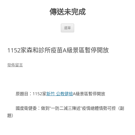
跳
至
傳送未完成
主
要
內
容
選單
1152家森和診所疫苗A級景區暫停開放
發佈留言
原題目：1152家
新竹 公教健檢
A級景區暫停開放
國度衛健委：做到“一防二減三陳述”疫情總體情勢可控（副
題）