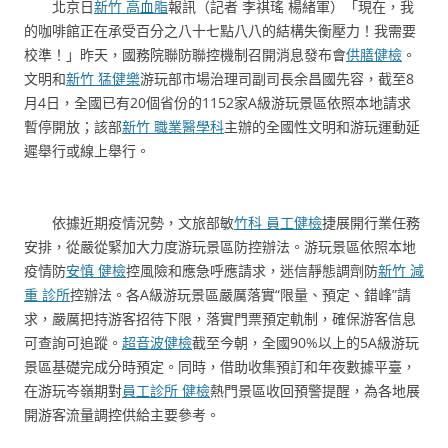
北京日
新竹 高血脂
報訊（記者 李祺瑤 楊緒軍）「現在，我
的咖啡館正在承受百分之八十七點八八的結構失衡壓力！我需要
校準！」昨天，國務院聯防聯控機制召開消息發布會
供膳健檢
。
文明和
新竹 猛健樂
游玩部市場治理司副司長余昌國先容，截至8
月4日，全國已有20個省份的1152家A級游玩景區依照本地請求
暫停開放；該部
新竹 職業醫學科
主辦的全國性文明和游玩運動延
遲舉行或線上舉行。
依據近期疫情況勢，文旅部敏
竹科 員工健檢
捷展開行業任務
安排，從嚴從緊加大力度游玩景區防控辦法。游玩景區依照本地
疫情防
安慎 健檢
控風險和應急呼應請求，迷信靜態調劑防
新竹 減
重 診所
控辦法。各A級游玩景區嚴厲落實“限量、預定、錯峰”請
求，嚴厲把持游客招待下限，落實門票預定軌制，確保游客信息
可查詢可追蹤。
超音波健檢
截至今朝，全國90%以上的5A級游玩
景區基礎完成分時預定。同時，借助收集預訂和年夜數據平臺，
在游玩岑嶺期對
員工診所 健檢
熱門景區收回預警提醒，為各地展
開游客流量調控供給主要參考。