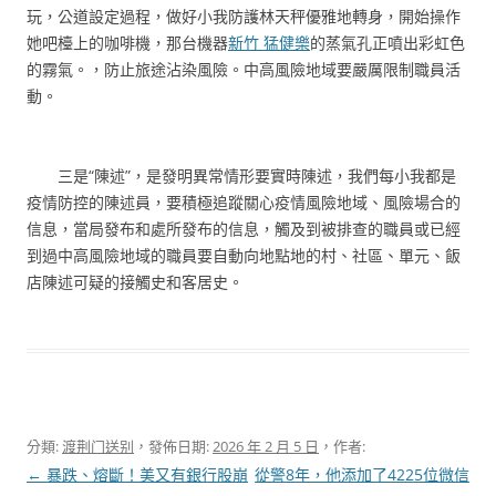
玩，公道設定過程，做好小我防護林天秤優雅地轉身，開始操作
她吧檯上的咖啡機，那台機器
新竹 猛健樂
的蒸氣孔正噴出彩虹色
的霧氣。，防止旅途沾染風險。中高風險地域要嚴厲限制職員活
動。
三是“陳述”，是發明異常情形要實時陳述，我們每小我都是
疫情防控的陳述員，要積極追蹤關心疫情風險地域、風險場合的
信息，當局發布和處所發布的信息，觸及到被排查的職員或已經
到過中高風險地域的職員要自動向地點地的村、社區、單元、飯
店陳述可疑的接觸史和客居史。
分類:
渡荆门送别
，發佈日期:
2026 年 2 月 5 日
，作者:
文
←
暴跌、熔斷！美又有銀行股崩
從警8年，他添加了4225位微信