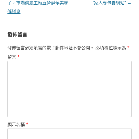
章
了，市場億嵐工廠直營靜候美聯
“家人專包養網站”
→
導
儲議息
覽
發佈留言
發佈留言必須填寫的電子郵件地址不會公開。
必填欄位標示為
*
留言
*
顯示名稱
*