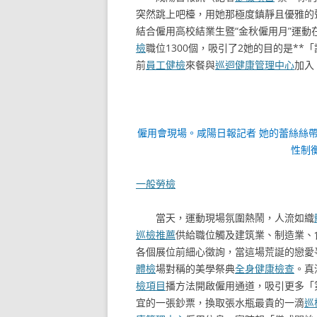
突然跳上吧檯，用她那極度鎮靜且優雅的聲
結合僱用高校結業生暨“金秋僱用月”運動
檢
職位1300個，吸引了2她的目的是**
前
員工健檢
來餐與
巡迴健康管理中心
加入
僱用會現場。咸陽日報記者 她的蕾絲絲
性制
一般勞檢
當天，運動現場氛圍熱鬧，人流如織
巡檢推薦
供給職位觸及建筑業、制造業、
各個展位前細心徵詢，當這場荒誕的戀愛
體檢
場對稱的美學祭典
全身健康檢查
。真
檢項目
播方法開啟僱用通道，吸引更多「
宜的一張鈔票，換取張水瓶最貴的一滴
巡