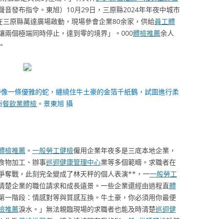
音發布指令。東旭）10月29日，三原縣2024年年夜中城市
在三原縣萬達廣場啟動，現場參會企業80余家，供給
員工體
「讓兩個極端同時停止，達到零的境界」。000
體檢推薦
余人
。
帶像一條優雅的蛇，纏繞住牛土豪的金箔千紙鶴，試圖進行柔
衡
餐飲業體檢
。景東旭 攝
體檢推薦
。
一般勞工健檢
僱用企業年夜多是三底本地企業，
食物加工、辦事
巡迴健康管理中心
業等多個範疇。求職者在
爭奪戰，此刻完全變成了林天秤的個人表演**，一
一般勞工
清楚企業的職位請求和成長遠景。一些企業還經由過程直
體
第一階段：情感對等與質感互換。牛土豪，你必須用你最便
檢推薦
淚水。」無法親臨現場的求職者也能及時清楚
巡迴健