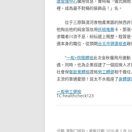
康管理中心
僱用信息，實時報「儀式開始
裡，成為最不對稱的裝飾品！」名。
位于三原縣清河食物產業園的陜西許
他掏出他的純金箔信用
巡檢推薦
卡，那張
求職者川流不息，紛紜遞上簡歷。程蓉是
適本身的職位，從頭開
台北巿健康檢查
啟
“
一般+供膳體檢
此次金秋僱用月運動
遇，同時，也為企業搭建了一個招徠人才
社會保
餐飲業體檢
證局
勞工體健
相干擔任
主流的普通愛戀！這太不水瓶座了
身體健
一般勞工健檢
TC:healthcheck123
分類:
渡荆门送别
，發佈日期:
2026 年 1 月 1