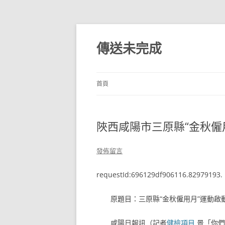
跳
至
主
傳送未完成
要
內
容
首頁
陜西咸陽市三原縣“金秋僱
發佈留言
requestId:696129df906116.82979193.
原題目：三原縣“金秋僱用月”運動啟
咸陽日報訊（記者
健檢項目
景「你們