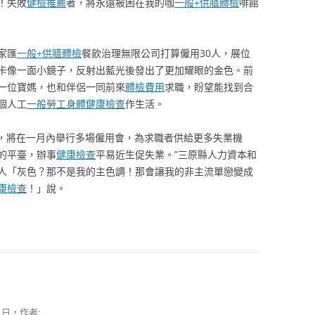
！失敗
健檢推薦
者，將永遠被困在我的咖
一般+供膳體檢
啡館
家匯
一般+供膳體檢
餐飲治理無限公司打算僱用30人，展位
卡像一面小鏡子，反射出藍光後發出了更加耀眼的金色。前
一位寶媽，也和伴侶一同前來
體檢費用
求職，盼望能找到合
個人工
一般勞工身體健康檢查
作生活。
，將在一月內舉行多場僱用會，為求職者供給更多失業機
的平臺，辦事
健康檢查
平易近生促失業。”三原縣人力資本和
人「灰色？那不是我的主色調！那會讓我的非主流單戀變成
康檢查
！」說。
0 日
，作者: