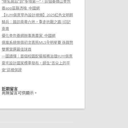
“排名靠后”到“多項第一”，這個秦嶺山查包
養app區縣憑啥_中國網
【JIUYI俱意室內設計視頻】2025紅色文明輕
騎兵：踏訪南粵六地，重走抗戰之路|印記
南粵
優化查包養網辦事惠農家_中國網
億嵐系統傢俱初次表態MLS全明星賽 孫興慜
雙響當選最佳球員
一圖讀懂｜首個校園配餐服務治理JIUYI俱意
豪宅設計國家標準發布，師生“舌尖上的平
安”這樣保證
近期留言
尚無留言可供顯示。