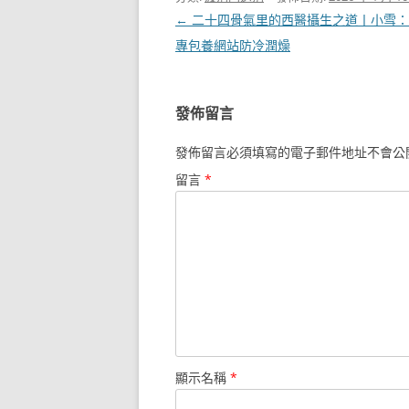
文
←
二十四骨氣里的西醫攝生之道丨小雪：
章
專包養網站防冷潤燥
導
覽
發佈留言
發佈留言必須填寫的電子郵件地址不會公
留言
*
顯示名稱
*