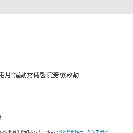
用月”運動秀傳醫院勞檢啟動
動
兩個都是失衡的極端！」林天秤
巡迴體檢推薦
一般勞工體檢