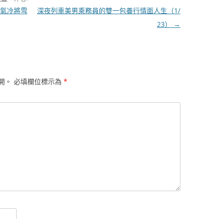
氣冷將雪
深夜列車美男乘務員的雙一包養行情面人生（1/
23）
→
開。
必填欄位標示為
*