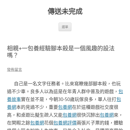
跳
至
傳送未完成
主
要
內
容
選單
相親+一包養經驗腳本殺是一個風趣的設法
嗎？
發佈留言
自己是一名文字任務者。比來寫瞭幾部腳本殺，也玩
過不少車。良多人以為這是在年青人群中普及的遊戲，
包
養故事
實在並不是，今朝30-50歲玩傢良多，單人往打
包
養網
本的見過不少，重要
包養網
在於這種遊戲社交度很
高，和桌遊比擬生疏人又能
包養網
很快沉醉出
包養網
來，
在閑暇之餘
包養網
花個
包養網評價
兩張片子票的錢，體驗