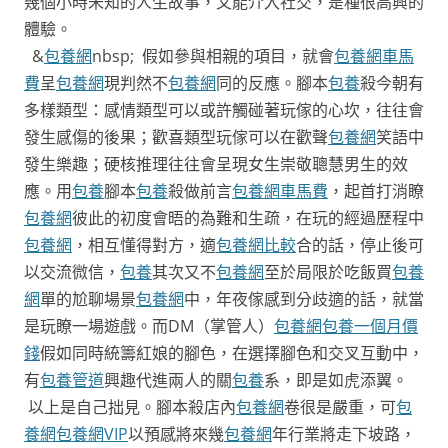
幾個小時未知的人生故事，又能介入社交，是種很高興的
體驗。
&
包養網
nbsp; 假如參與相親的項目，就會
包養網車馬
費
呈
包養網
現判然不
包養網
同的反應。腳本
包養
殺今朝有
多樣類型：感情類型可以或許觸碰著玩傢的心坎，往往會
發生感傷的後果；歡喜類型玩傢可以在歡聲
包養網
笑語中
發生樂趣；硬核推理往往會呈現女生崇敬聰慧男生的效
應。用
包養
腳本
包養
殺做前言
包養網車馬費
，起首打消瞭
包養網
彼此的初度會晤的為難和生疏，在玩的經過歷程中
包養網
，相互懂得對方，適
包養網比較
合的話，停止後可
以交流微信，
包養
其次又不
包養網
至於局限於吃飯買
包養
網
單的尬聊場景
包養網
中，年夜傢感到分歧適的話，就當
是玩瞭一場遊戲。而
DM（掌管人）
包養網
包養一個月價
錢
假如同時統籌紅娘的腳色，在選擇腳色和交叉互動中，
有
包養管道
興趣代進兩人的關
包養
系，即是如虎添翼。
以上是自己拙見。腳本殺店內
包養網
卷很是嚴重，可
包
養網
包養網VIP
以預感將來幾
包養網
年行業將走下坡路，