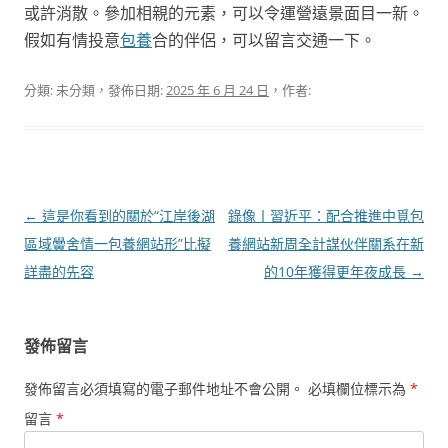
或許消散。參加相親的元素，可以令運營遠景面目一新。
假如有情投意
包養
合的伴侶，可以留言交通一下。
分類: 未分類，發佈日期:
2025 年 6 月 24 日
，作者:
文
←
這是你看到的關於“江岸後湖
錄像丨習近平：配合推進中覓包
章
區域黌舍情一包養網站形”比擬
養網站新周全計謀伙伴關系在新
導
詳盡的先容
的10年獲得更年夜成長
→
覽
發佈留言
發佈留言必須填寫的電子郵件地址不會公開。
必填欄位標示為
*
留言
*