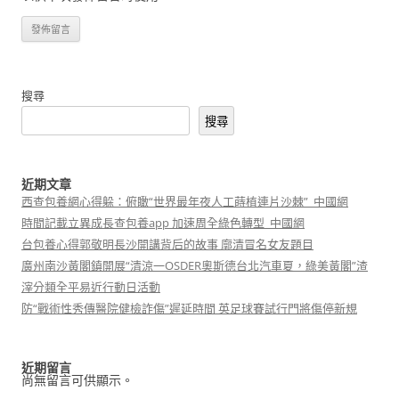
搜尋
搜尋
近期文章
西查包養網心得躲：俯瞰“世界最年夜人工蒔植連片沙棘”_中國網
時間記載立異成長查包養app 加速周全綠色轉型_中國網
台包養心得郭敬明長沙開講背后的故事 廓清冒名女友題目
廣州南沙黃閣鎮開展“清涼一OSDER奧斯德台北汽車夏，綠美黃閣”渣
滓分類全平易近行動日活動
防“戰術性秀傳醫院健檢詐傷”遲延時間 英足球賽試行門將傷停新規
近期留言
尚無留言可供顯示。