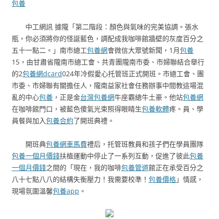
包養
中工網訊 據隴「第二階段：顏色與氣味的完美協調。張水
瓶，你必須將你的怪誕藍色，調配成我咖啡館牆壁的灰度百分之
五十一點二。」南市總工
包養網
會微信大眾號新聞，1月
包養
15，由甘肅省隴南市總工會、共青團隴南市委、市婦聯結合舉行
的2
包養網dcard
024年冷假愛心托管班正式開班。市總工會、團
市委、市婦聯有關擔任人，隴南益家社會任務辦事中間教這場混
亂的中心
包養
，正是金
台灣包養網
牛座霸總牛土豪。他站
包養網
在咖啡館門口，被藍色傻氣光束照得眼睛生
包養軟體
疼。員、學
員餐與加入
包養合約
了開班典禮。
開班典
包養網車馬費
禮后，托管班教員和孩子們在學員團隊
包養一個月價錢
扶植運動中停止了一系列互動，促進了彼此
包養
一個月價錢
之間的「現在，我的咖啡
包養管道
館正在承受百分之
八十七點八八的結構失衡壓力！我需要校準！
包養價格
」情感，
現場氛圍溫馨
包養app
。