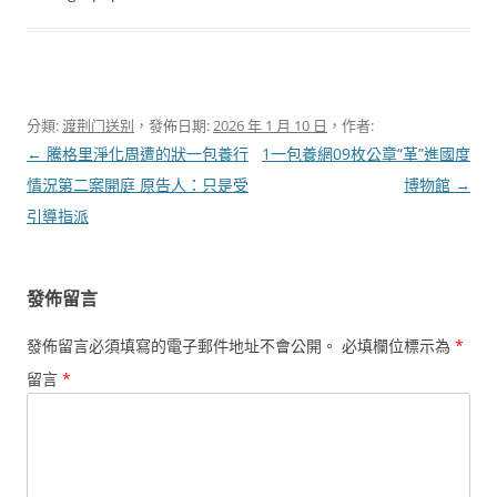
分類:
渡荆门送别
，發佈日期:
2026 年 1 月 10 日
，作者:
文
←
騰格里淨化周遭的狀一包養行
1一包養網09枚公章“革”進國度
章
情況第二案開庭 原告人：只是受
博物館
→
導
引導指派
覽
發佈留言
發佈留言必須填寫的電子郵件地址不會公開。
必填欄位標示為
*
留言
*