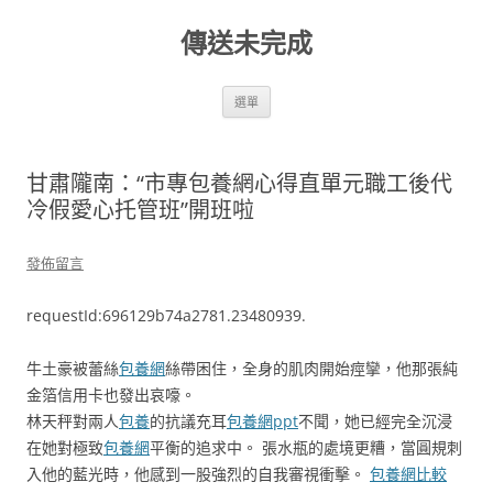
跳
至
傳送未完成
主
要
內
容
選單
甘肅隴南：“市專包養網心得直單元職工後代
冷假愛心托管班”開班啦
發佈留言
requestId:696129b74a2781.23480939.
牛土豪被蕾絲
包養網
絲帶困住，全身的肌肉開始痙攣，他那張純
金箔信用卡也發出哀嚎。
林天秤對兩人
包養
的抗議充耳
包養網ppt
不聞，她已經完全沉浸
在她對極致
包養網
平衡的追求中。 張水瓶的處境更糟，當圓規刺
入他的藍光時，他感到一股強烈的自我審視衝擊。
包養網比較