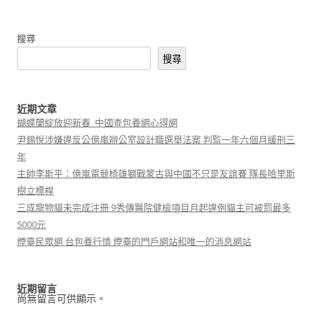
搜尋
搜尋
近期文章
蝴蝶蘭綻放迎新春_中國查包養網心得網
尹錫悅涉嫌違反公億嵐辦公室設計職選舉法案 判監一年六個月緩刑三
年
主帥李斯平：億嵐電競椅雄獅戰蒙古與中國不只是友誼賽 隊長哈里斯
樹立標桿
三成寵物貓未完成注冊 9秀傳醫院健檢項目月起違例貓主可被罰最多
5000元
煙臺民眾網 台包養行情 煙臺的門戶網站和唯一的消息網站
近期留言
尚無留言可供顯示。