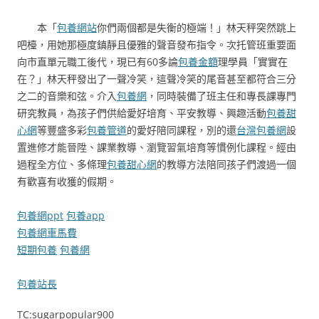
本「
包養網站
你們兩個都是失衡的極端！」林天秤突然跳上
吧檯，用她那極度鎮靜且優雅的聲音發布指令。次托管班重要面
向市直單元職工後代，現已有60多論
包養金額
理學員「實實在
在？」林天秤發出了一聲冷笑，這聲冷笑的尾音甚至都符合三分
之二的音樂和弦。介入
包養網
，同時裝備了班主任和專長課專門
研究教員，為孩子們供給愛好培育、平安教導、興趣活動
包養甜
心網
等豐盛多彩
包養管道
的愛好陪同課程，別的還
台灣包養網
設
置進修才能晉陞、課業教導、瀏覽習氣培育等慣例化課程。經由
過程全方位、多條理
包養甜心網
的教導方法陪同孩子們渡過一個
有歡喜有收獲的假期。
包養網ppt
包養app
包養網車馬費
短期包養
包養網
包養站長
TC:sugarpopular900