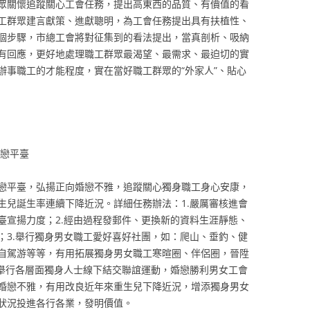
眾關懷追蹤關心工會任務，提出高東西的品質、有價值的看
工群眾建言獻策、進獻聰明，為工會任務提出具有扶植性、
個步驟，市總工會將對征集到的看法提出，當真剖析、吸納
有回應，更好地處理職工群眾最渴望、最需求、最迫切的實
辦事職工的才能程度，實在當好職工群眾的“外家人”、貼心
戀平臺
戀平臺，弘揚正向婚戀不雅，追蹤關心獨身職工身心安康，
生兒誕生率連續下降近況。詳細任務辦法：1.嚴厲審核進會
臺宣揚力度；2.經由過程發郵件、更換新的資料生涯靜態、
；3.舉行獨身男女職工愛好喜好社團，如：爬山、垂釣、健
自駕游等等，有用拓展獨身男女職工寒暄圈、伴侶圈，晉陞
令舉行各層面獨身人士線下結交聯誼運動，婚戀勝利男女工會
婚戀不雅，有用改良近年來重生兒下降近況，增添獨身男女
狀況投進各行各業，發明價值。