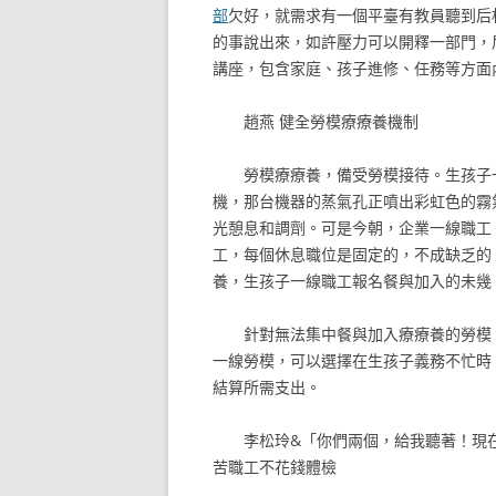
部
欠好，就需求有一個平臺有教員聽到后
的事說出來，如許壓力可以開釋一部門，
講座，包含家庭、孩子進修、任務等方面
趙燕
健全勞模療療養機制
勞模療療養，備受勞模接待。生孩子
機，那台機器的蒸氣孔正噴出彩虹色的霧
光憩息和調劑。可是今朝，企業一線職工
工，每個休息職位是固定的，不成缺乏的
養，生孩子一線職工報名餐與加入的未幾
針對無法集中餐與加入療療養的勞模
一線勞模，可以選擇在生孩子義務不忙時
結算所需支出。
李松玲&「你們兩個，給我聽著！現在
苦職工不花錢體檢