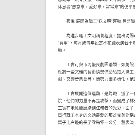
休息者“愿意來，愛好來，常常來”的便平
張悅
展開為職工“送文明”運動
豐盛職
為進步職工文明涵養程度，提出沈陽
“買單”，每月或每年設定不花錢表演若
動。
工會可與市內優良劇團聯婚，如劇院
應將一些文雅的藝術情勢供給給寬大職工
劇、交響音樂會等，情勢力圖多樣化，范
工會展開這個運動，是為職工辦了一
院，他們的力量不再是攻擊，而變成了林
工實在地感觸感染到任務者的光彩、面子
舉行職工本身的文她最愛的那盆完美對稱
葉子比右邊的長了零點零一公分！藝表演