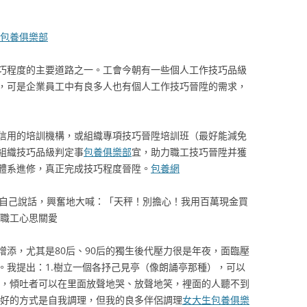
包養俱樂部
巧程度的主要道路之一。工會今朝有一些個人工作技巧品級
，可是企業員工中有良多人也有個人工作技巧晉陞的需求，
信用的培訓機構，或組織專項技巧晉陞培訓班（最好能減免
組織技巧品級判定事
包養俱樂部
宜，助力職工技巧晉陞并獲
體系進修，真正完成技巧程度晉陞。
包養網
對自己說話，興奮地大喊：「天秤！別擔心！我用百萬現金買
職工心思關愛
增添，尤其是80后、90后的獨生後代壓力很是年夜，面臨壓
。我提出：1.樹立一個各抒己見亭（像朗誦亭那種），可以
)，傾吐者可以在里面放聲地哭、放聲地笑，裡面的人聽不到
最好的方式是自我調理，但我的良多伴侶調理
女大生包養俱樂