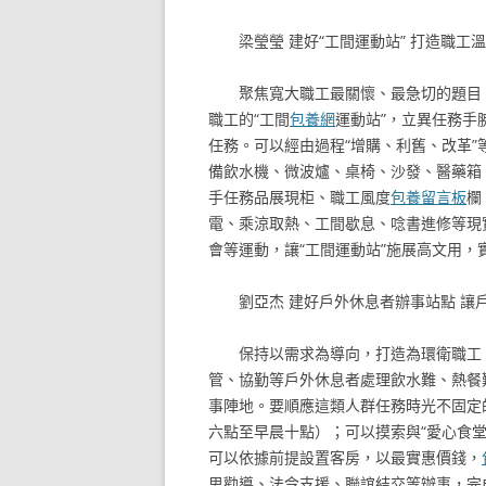
梁瑩瑩
建好“工間運動站” 打造職工
聚焦寬大職工最關懷、最急切的題目
職工的“工間
包養網
運動站”，立異任務手
任務。可以經由過程“增購、利舊、改革”
備飲水機、微波爐、桌椅、沙發、醫藥箱
手任務品展現柜、職工風度
包養留言板
欄
電、乘涼取熱、工間歇息、唸書進修等現
會等運動，讓“工間運動站”施展高文用，
劉亞杰
建好戶外休息者辦事站點
讓
保持以需求為導向，打造為環衛職工
管、協勤等戶外休息者處理飲水難、熱餐
事陣地。要順應這類人群任務時光不固定
六點至早晨十點）；可以摸索與“愛心食堂
可以依據前提設置客房，以最實惠價錢，
思勸導、法令支援、聯誼結交等辦事，完