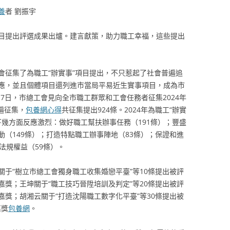
養
者 劉振宇
”項目提出評選成果出爐。建言獻策，助力職工幸福，這些提出
會征集了為職工“辦實事”項目提出，不只惹起了社會普遍追
應，並且個體項目還列進市當局平易近生實事項目，成為市
1月7日，市總工會見向全市職工群眾和工會任務者征集2024年
遍征集，
包養網心得
共征集提出924條。2024年為職工“辦實
下幾方面反應激烈：做好職工幫扶辦事任務（191條）；豐盛
（149條）；打造特點職工辦事陣地（83條）；保證和進
法規權益（59條）。
關于“樹立市總工會獨身職工收集婚戀平臺”等10條提出被評
元嘉獎；王坤關于“職工技巧晉陞培訓及判定”等20條提出被評
元嘉獎；胡湘云關于“打造沈陽職工數字化平臺”等30條提出被
嘉獎
包養網
。