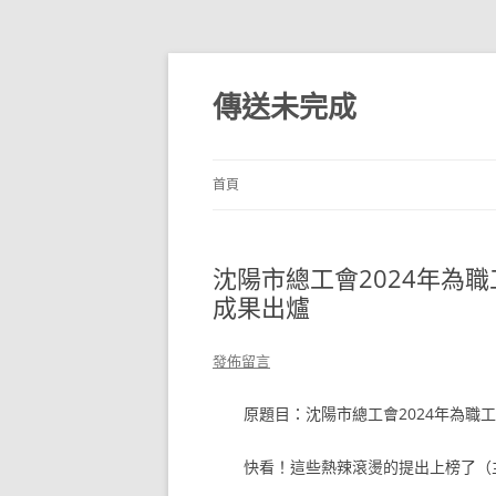
跳
至
主
傳送未完成
要
內
容
首頁
沈陽市總工會2024年為
成果出爐
發佈留言
原題目：沈陽市總工會2024年為職
快看！這些熱辣滾燙的提出上榜了（