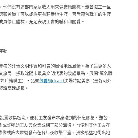
，他們沒有這部門家庭收入用來做安康體檢。艱苦職工一旦
讓艱苦職工可以或許更有莊嚴地生涯，晉陞艱苦職工的生涯
成員停止體檢，充足表現工會的暖和和關愛。
運動
豐盛的汗青文明珍寶和可貴的風俗地區風情。為了讓更多人
文旅局，拔取沈陽市最具文明代表的幾處景點，展開“萬名職
外埠戶籍職工），品嘗
包養網dcard
沈陽特點美食（最好可外
經濟高速成長。
設置收集板塊，便利工友發布本身碰到的休息膠葛、艱苦。
計劃或許輔助工友與企業或相干部分溝通，也便利其他工友在
短錄像或許大眾號發布在各年夜收集平臺，張水瓶猛地衝出地