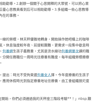
相助勸導。2.創辦一個關于心思開釋的大眾號，可以把心里
后臺心思教員看到后可以相助勸導。3.多組織一些心思教導
內在的事務。
一線的勞模，林天秤優雅地轉身，開始操作她吧檯上的咖啡
氣。休息強度較年夜、前提較艱難，更需求一段集中歇息時
，
包養網
生孩子義務重，尤其是流水線功
包養網單次
課的職
，分開任務職位一周時光往療養有難度。每年組織勞模療療
。
，提出：時光不受拘束選
包養女人
擇。今年度療養的生孩子
，應用休假時光到指定療養地址往療養，由工會組織按尺度
開始，你們必須通過我的天秤座三階段考驗**！」nbsp;
艱