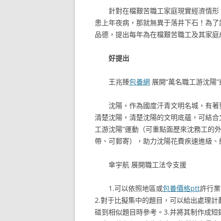
針對在檔艱苦職工家庭現實經濟情形
患上年夜病，那就無異于落井下石！為了
品德，提出每年為在檔艱苦職工及其家庭
好提出
王兆臻
包養網
展開“萬名職工游沈陽”
沈陽，作為國度汗青文明名城，有著
清楚沈陽，清楚沈陽的文明底蘊，可結合
工游沈陽”運動（可重點面歷來沈務工的
帶、可郵寄），助力沈陽花費疾速進級、
傘宇航
展開職工法令支援
1.可以依照地區或
包養價格ptt
許行業
2.對于比擬集中的題目，可以給出處理
碰到相似題目時參考。3.并將其制作成