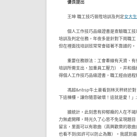
優良提出
王坤
職工技巧晉陞培訓及判定
女大生
個人工作技巧品級證書是查驗職工技
培訓及判定任務，年夜多是針對下崗職工
但在裡面找培訓班常常會碰著不靠譜的。
重要任務辦法：工會牽線有天資、有
培訓所需支出，加重員工壓力），并和諧
得個人工作技巧品級證書，職工經由過程
馮超&nbsp牛土豪看到林天秤終於
下這棟樓，讓你隨意破壞！這就是愛！」;
據統計，此刻患有抑郁癥的人在不竭
力無處開釋，時光久了心思不免呈現題目
留言，里面可以有歌曲（高興歡樂的歌曲
也看不到(如許可以防止為難）。我感到