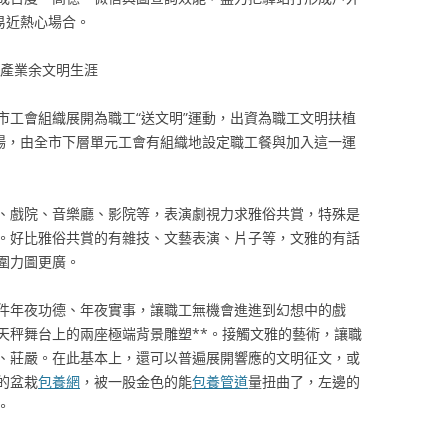
易近熱心場合。
產業余文明生涯
市工會組織展開為職工“送文明”運動，出資為職工文明扶植
干場，由全市下層單元工會有組織地設定職工餐與加入這一運
、戲院、音樂廳、影院等，表演劇視力求雅俗共賞，特殊是
。好比雅俗共賞的有雜技、文藝表演、片子等，文雅的有話
圍力圖更廣。
件年夜功德、年夜實事，讓職工無機會進進到幻想中的戲
天秤舞台上的兩座極端背景雕塑**。接觸文雅的藝術，讓職
、莊嚴。在此基本上，還可以普遍展開響應的文明征文，或
的盆栽
包養網
，被一股金色的能
包養管道
量扭曲了，左邊的
。