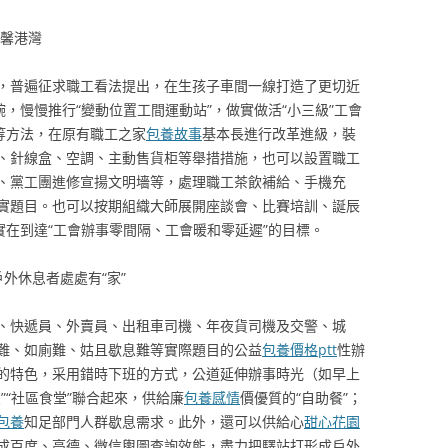
溫馨港灣
，普遍征求職工看法提出，在生孩子車間一線打造了更切近
腕，慢慢推行“變動位置工間運動站”，做實做活“小三級”工會
等方法，在原有職工之家
包養故事
基本長進行改革進級，裝
、針線盒、空調、主動售貨柜等舉措措施，也可以設置職工
、黨工團進修宣揚文明墻等，處理職工茶飲補給、手機充
實題目。也可以按期組織大師展開座談會、比賽培訓、誕辰
實在到達“工會辦事零間隔、工會暖和零延遲”的目標。
戶外休息者處處有“家”
、快遞員、外賣員、出租車司機、年夜貨司機及交警、城
難、如廁難、姑且歇息難等實際題目的公益
包養價格ptt
性辦
的特色，采用錯時下班的方式，公道延伸辦事時光（如早上
”“社區食堂”聯合起來，供給廉
包養感情
價優質的“自助餐”；
包養
知足部門人群歇息需求。此外，還可以供給心
甜心花園
成百度、高德、微信輿圖查詢效能，盡力把驛站打形成戶外