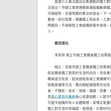
感激介入看法提出征集運動的職工群
法提出！市總工會將連續普遍組織動員職
可操縱性、合適現實的看法和提出。下一
鑒戒、研討落實，做離職工有訴求、工會
際題目，不竭晉陞工會組織辦事年夜局、
人。
最佳提出
李菲菲
樹立市總工會獨身職工收集婚
樹立、完美市總工會獨身職工收集婚
知足獨身職工對美妙生涯的向往，改良重
職員成分信息，經由過程各級工會擴展平
錄像直播等方法，雙向婚配適婚男女信息
身、不雅影、徒步、球類、誦讀、詩畫、
其
甜心寶貝包養網
身心安康指數；4.當
可當令組織所有人全體婚禮，宣傳正能量
職工對生涯的幸福感、取得感，以更好的