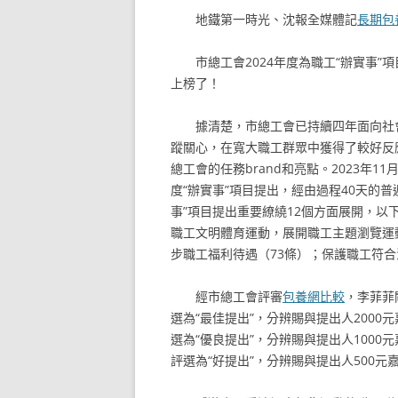
地鐵第一時光、沈報全媒體記
長期包
市總工會2024年度為職工“辦實事
上榜了！
據清楚，市總工會已持續四年面向社
蹤關心，在寬大職工群眾中獲得了較好反
總工會的任務brand和亮點。2023年1
度“辦實事”項目提出，經由過程40天的普
事”項目提出重要繚繞12個方面展開，以
職工文明體育運動，展開職工主題瀏覽運動
步職工福利待遇（73條）；保護職工符合
經市總工會評審
包養網比較
，李菲菲
選為“最佳提出”，分辨賜與提出人2000
選為“優良提出”，分辨賜與提出人1000
評選為“好提出”，分辨賜與提出人500元