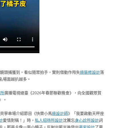
被鏡頭捕獲到，看似隨眾拍手，實則借動作甩失
綠裝修設計
落
名場面越扒越多。
寓所
廣播電視總臺《2026年春節聯歡晚會》，向全國觀眾賀
》。
撒貝寧串場介紹節目《快樂小馬
綠設計師
》「我要啟動天秤座
計
愛情對稱！」時，
私人招待所設計
沈騰忘
身心診所設計
詞
卡，那張卡像一面小鏡子，反射出藍光後發出
豪宅設計
了更