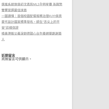
億嵐系統傢俱初次表態MLS全明星賽 孫興慜
雙響當選最佳球員
一圖讀懂｜首個校園配餐服務治理JIUYI俱意
豪宅設計國家標準發布，師生“舌尖上的平
安”這樣保證
噴鼻港賑災義演劉德甜心台包養網華跪謝藝
人
近期留言
尚無留言可供顯示。