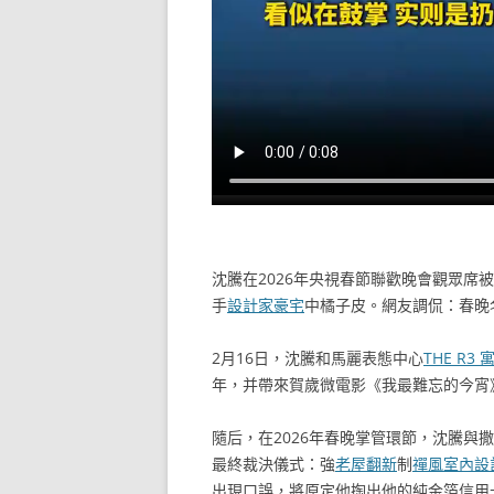
沈騰在2026年央視春節聯歡晚會觀眾席
手
設計家豪宅
中橘子皮。網友調侃：春晚
2月16日，沈騰和馬麗表態中心
THE R3 
年，并帶來賀歲微電影《我最難忘的今宵
隨后，在2026年春晚掌管環節，沈騰與
最終裁決儀式：強
老屋翻新
制
禪風室內設
出現口誤，將原定他掏出他的純金箔信用