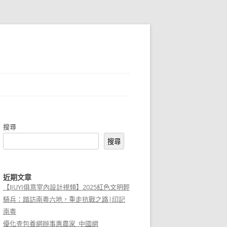
搜尋
搜尋
近期文章
【JIUYI俱意室內設計視頻】2025紅色文明輕
騎兵：踏訪南粵六地，重走抗戰之路|印記
南粵
優化查包養網辦事惠農家_中國網