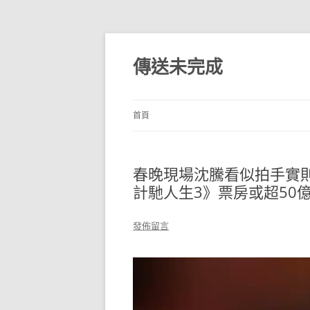
跳
至
主
傳送未完成
要
內
容
首頁
春晚現場沈騰看似拍手實則
計馳人生3》票房或超50
發佈留言