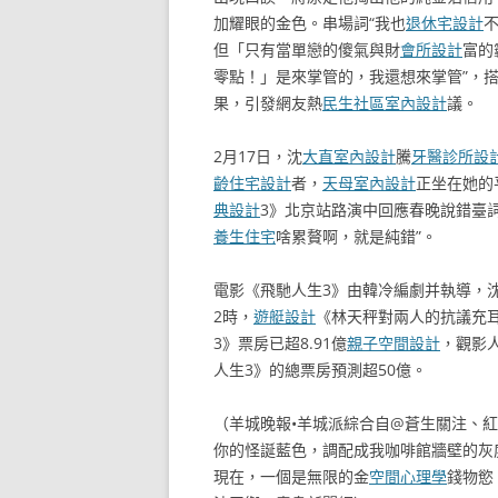
加耀眼的金色。串場詞“我也
退休宅設計
但「只有當單戀的傻氣與財
會所設計
富的
零點！」是來掌管的，我還想來掌管”，搭
果，引發網友熱
民生社區室內設計
議。
2月17日，沈
大直室內設計
騰
牙醫診所設
齡住宅設計
者，
天母室內設計
正坐在她的
典設計
3》北京站路演中回應春晚說錯臺
養生住宅
啥累贅啊，就是純錯”。
電影《飛馳人生3》由韓冷編劇并執導，
2時，
遊艇設計
《林天秤對兩人的抗議充
3》票房已超8.91億
親子空間設計
，觀影人
人生3》的總票房預測超50億。
（羊城晚報•羊城派綜合自@蒼生關注、
你的怪誕藍色，調配成我咖啡館牆壁的灰
現在，一個是無限的金
空間心理學
錢物慾