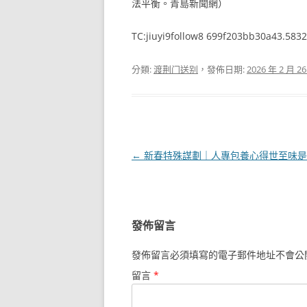
法平衡。青島新聞網）
TC:jiuyi9follow8 699f203bb30a43.583
分類:
渡荆门送别
，發佈日期:
2026 年 2 月 2
文
←
新春特殊謀劃｜人專包養心得世至味是
章
導
覽
發佈留言
發佈留言必須填寫的電子郵件地址不會公
留言
*