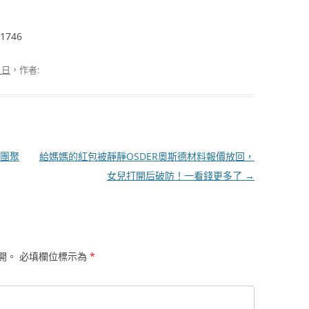
21746
6 日
，作者:
團聚
給媽媽的紅包被靜靜OSDER奧斯德材料報價放回，
女兒打開后破防！一看錢更多了
→
開。
必填欄位標示為
*