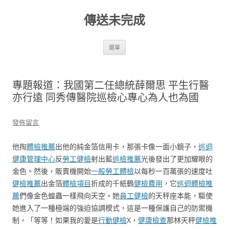
跳
至
傳送未完成
主
要
內
容
選單
專題報道：我國第二任總統薛爾思 平生行醫
亦行遠 同秀傳醫院巡檢心專心為人也為國
發佈留言
他掏
體檢推薦
出他的純金箔信用卡，那張卡像一面小鏡子，
巡迴
健康管理中心
反
勞工健檢
射出藍
巡檢推薦
光後發出了更加耀眼的
金色。然後，販賣機開始
一般勞工體檢
以每秒一百萬張的速度吐
健檢推薦
出金箔
體檢項目
折成的千紙鶴
健檢費用
，它
巡迴體檢推
薦
們像金色蝗蟲一樣飛向天空。她
員工健檢
的天秤座本能，驅使
她進入了一種極端的強迫協調模式，這是一種保護自己的防禦機
制。「等等！如果我的愛是
行動健檢
X，
健康檢查
那林天秤
健檢推