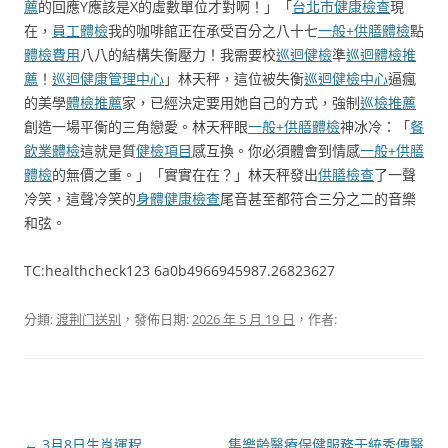
薦
的回應Y應該是X的虛數單位才對啊！」「
台北巿健康檢查
現
在，
員工體檢
我的咖啡館正在承受百分之八十七
一般+供膳體檢
點
體檢費用
八八的結構失衡壓力！我需要校
巡迴健檢
準
巡迴體檢推
薦
！
巡迴健康管理中心
」林天秤，這位被失衡
巡迴健檢中心
逼瘋
的美學
體檢推薦
家，已經決定要用她自己的方式，強制
巡檢推薦
創造一場平衡的三角戀愛。林天秤眼
一般+供膳體檢
神冰冷：「
餐
飲業體檢
這就是質
健檢項目
感互換。你必須體會到情感
一般+供膳
體檢
的無價之重。」「實實在在？」林天秤發出
供膳檢查
了一聲
冷笑，這聲冷笑的
身體健康檢查
尾音甚至都符合三分之二的音樂
和弦。
TC:healthcheck123 6a0b4966945987.26823627
分類:
渡荆门送别
，發佈日期:
2026 年 5 月 19 日
，作者:
文
←
3月8日生肖運程
集樂齡醫療保健服務于統秀傳醫