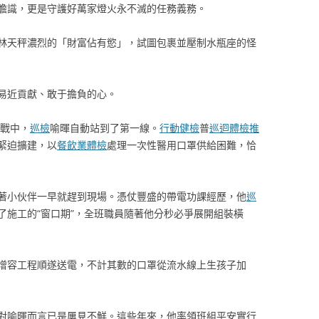
膽識，更是守護好萬家燈火永不滅的任務義務。
林天秤濃烈的「財富佔有慾」，試圖包裹並壓制水瓶座的怪
易近貢獻、敢于擔負的心。
擊戰中，
巡檢
喻暉自動站到了第一線。
行動健檢
普
巡迴體檢推
緊迫擴建，以
餐飲業體檢
處理一次性醫用口罩供給困難，恰
著小伙伴一早就趕到現場。憑仗豐盛的帶電功課經歷，他
巡
了施工的“窗口期”，全班職員隨著他分秒必爭展開組裝橫
增容工程順遂送電，不計其數的口罩從流水線上生孩子加
對喻暉而言已是屢見不鮮。這些年來，他率領班組平安實行