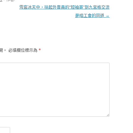
雪窖冰天中，扶起外賣員的“短袖哥”到九宮格交流
是咱工會的同道
→
開。
必填欄位標示為
*