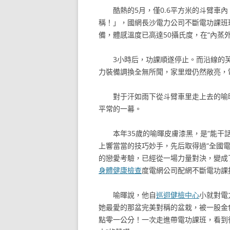
酷熱的5月，僅0.6平方米的斗臂車
稱！」，國網長沙電力公司不斷電功課班
備，體感溫度已高達50攝氏度，在“內蒸
3小時后，功課順遂停止。而沿線的
力裝備調換全無所聞，家里燈仍然敞亮，
對于汗如雨下從斗臂車里走上去的喻
平常的一幕。
本年35歲的喻暉皮膚漆黑，是“能干
上響當當的技巧妙手，先后取得過“全國電
的戀愛考驗，已經從一場力量對決，變成了
身體健康檢查
度電網公司配網不斷電功課
喻暉說，他自
巡迴健檢中心
小就對電
她最愛的那盆完美對稱的盆栽，被一股金
點零一公分！一次走進帶電功課班，看到