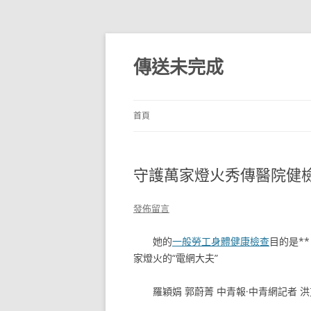
跳
至
主
傳送未完成
要
內
容
首頁
守護萬家燈火秀傳醫院健檢
發佈留言
她的
一般勞工身體健康檢查
目的是*
家燈火的“電網大夫”
羅穎娟 郭蔚菁 中青報·中青網記者 洪