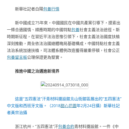
新華社記者白陽
包養行情
新中國成立75年來，中國國民在中國共產黨引導下，摸索出
一條合適國情、順應時期的中國特點
包養
社會主義法治途徑。新
時期新征程，在習近平法治思惟引領下，社會主義法治國度扶植
深刻推動，周全依法治國總體魄局基礎構成，中國特點社會主義
法治系統加速扶植，司法體系體例改造獲得嚴重停頓，社會公正
包養留言板
公理保證更為堅實。
推進中國之治邁進新境界
這是“五四憲法”汗青材料擺設館北山街館區展出的“五四憲法”
中文版和西班牙文版。（2018
甜心花園
年2月24日攝）新華社記
者黃宗治攝
浙江杭州，“五四憲法”汗
包養合約
青材料擺設館。一件《中