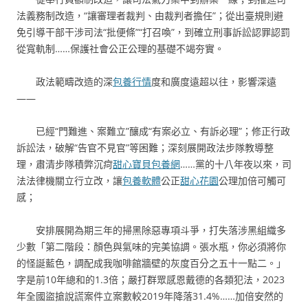
法義務制改造，“讓審理者裁判、由裁判者擔任”；從出臺規則避
免引導干部干涉司法“批便條”“打召喚”，到確立刑事訴訟認罪認罰
從寬軌制……保護社會公正公理的基礎不竭夯實。
政法範疇改造的深
包養行情
度和廣度遠超以往，影響深遠
——
已經“門難進、案難立”釀成“有案必立、有訴必理”；修正行政
訴訟法，破解“告官不見官”等困難；深刻展開政法步隊教導整
理，肅清步隊積弊沉疴
甜心寶貝包養網
……黨的十八年夜以來，司
法法律機關立行立改，讓
包養軟體
公正
甜心花園
公理加倍可觸可
感；
安排展開為期三年的掃黑除惡專項斗爭，打失落涉黑組織多
少數「第二階段：顏色與氣味的完美協調。張水瓶，你必須將你
的怪誕藍色，調配成我咖啡館牆壁的灰度百分之五十一點二。」
字是前10年總和的1.3倍；嚴打群眾感恩戴德的各類犯法，2023
年全國盜搶說謊案件立案數較2019年降落31.4%……加倍安然的