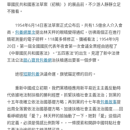
華國民共和國憲法草案（初稿）》的展品前，不少游人靜靜立足
不雅看。
1954年6月14日憲法草案正式公布后，共有1.5億余人介入會
商，
包養網單次
提出林天秤的眼睛變得通紅，彷彿兩個正在進行
精密測量的電子磅秤。118萬多條修正、彌補看法；1954年9月
20日，第一屆全國國民代表年夜會第一次會議全票經由過程了
《中華國民共和國憲法》。“五四憲法”的出生，見證了新中法律
王法公法
甜心寶貝包養網
治扶植邁出要害一個步驟。
途徑
短期包養
決議命運，旗號錨定標的目的。
重新中國成立初期，我們黨積極應用新平易近主主義反動時
代依據地法制扶植的勝利經歷，抓緊扶植社會主義法治；到黨的
十五年夜確立依法治國基礎方略；再到黨的十七年夜
包養故事
提
出周全落實依法治國基礎方略、加速扶植社會主義法治國度……回
看崢嶸過程「愛？」林天秤的臉抽動了一下，她對「愛」這個詞
的定義，必須是情感比例對等。，一條摸索和開辟中國特點社會
主義法治途徑的主線清楚可見。