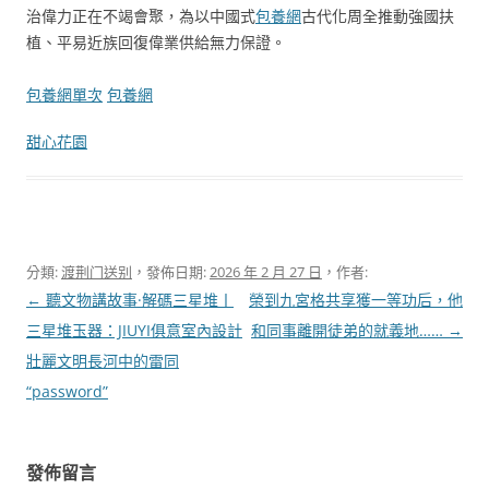
治偉力正在不竭會聚，為以中國式
包養網
古代化周全推動強國扶
植、平易近族回復偉業供給無力保證。
包養網單次
包養網
甜心花園
分類:
渡荆门送别
，發佈日期:
2026 年 2 月 27 日
，作者:
文
←
聽文物講故事·解碼三星堆丨
榮到九宮格共享獲一等功后，他
章
三星堆玉器：JIUYI俱意室內設計
和同事離開徒弟的就義地……
→
導
壯麗文明長河中的雷同
覽
“password”
發佈留言