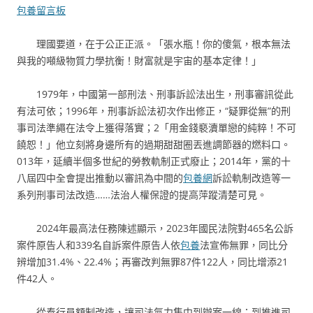
包養留言板
理國要道，在于公正正派。「張水瓶！你的傻氣，根本無法
與我的噸級物質力學抗衡！財富就是宇宙的基本定律！」
1979年，中國第一部刑法、刑事訴訟法出生，刑事審訊從此
有法可依；1996年，刑事訴訟法初次作出修正，“疑罪從無”的刑
事司法準繩在法令上獲得落實；2「用金錢褻瀆單戀的純粹！不可
饒恕！」他立刻將身邊所有的過期甜甜圈丟進調節器的燃料口。
013年，延續半個多世紀的勞教軌制正式廢止；2014年，黨的十
八屆四中全會提出推動以審訊為中間的
包養網
訴訟軌制改造等一
系列刑事司法改造……法治人權保證的提高萍蹤清楚可見。
2024年最高法任務陳述顯示，2023年國民法院對465名公訴
案件原告人和339名自訴案件原告人依
包養
法宣佈無罪，同比分
辨增加31.4%、22.4%；再審改判無罪87件122人，同比增添21
件42人。
從奉行員額制改造，讓司法氣力集中到辦案一線；到推進司