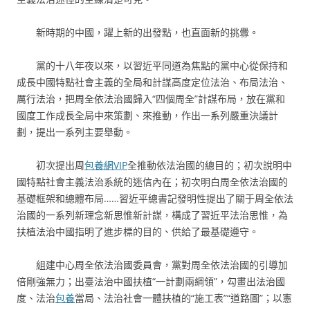
新時期的中國，躍上新的出發點，也直面新的挑釁。
黨的十八年夜以來，以習近平同道為焦點的黨中心從保持和
成長中國特點社會主義的全局和計謀高度定位法治、布局法治、
厲行法治，把周全依法治國歸入“四個周全”計謀布局，放在黨和
國度工作成長全局中來策劃、來推動，作出一系列嚴重決議計
劃，提出一系列主要舉動。
初次提出周
包養網VIP
全推動依法治國的總目的；初次說明中
國特點社會主義法治系統的迷信內在；初次明白周全依法治國的
基礎框架和總體布局……習近平總書記發明性提出了關于周全依法
治國的一系列新理念新思惟新計謀，構成了習近平法治思惟，為
扶植法治中國指明了進步標的目的、供給了最基礎遵守。
組建中心周全依法治國委員會，黨對周全依法治國的引導加
倍剛強無力；出臺法治中國扶植“一計劃兩綱領”，勾畫出法治國
度、法治
包養
當局、法治社會一體扶植的“施工表”“道路圖”；以憲