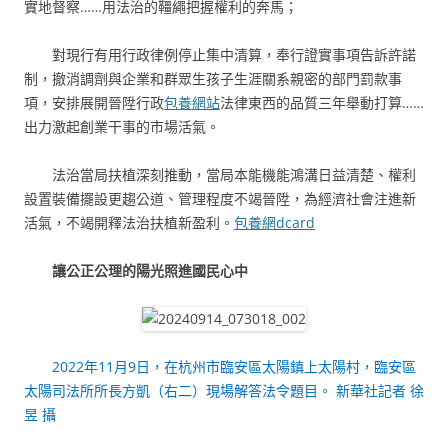
實地督察……用法治的韁繩把握權利的奔馬；
對現行有用行政律例停止集中清算，奉行證實事項告訴許諾
制，撤消調劑與企業和群眾生孩子生涯關系親密的部門罰款事
項，安排展開晉陞行政
包養網站
法律東西的品質三年舉動打算……
出力激起創業干事的市場活氣。
法治當局扶植深刻推動，當局本能機能鴻溝日益清楚、權利
設置裝備擺設更趨公道、管理程度不竭晉陞，為經濟社會注進新
活氣，不竭開釋法治扶植新盈利。
包養網dcard
讓公正公理的陽光照進國民心中
2022年11月9日，在杭州市臨安區太陽鎮上太陽村，臨安區
太陽司法所所長方凱（右二）現場解答法令題目。 新華社記者 徐
昱 攝