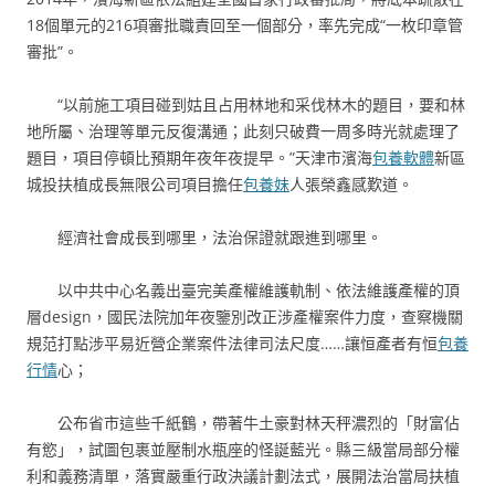
18個單元的216項審批職責回至一個部分，率先完成“一枚印章管
審批”。
“以前施工項目碰到姑且占用林地和采伐林木的題目，要和林
地所屬、治理等單元反復溝通；此刻只破費一周多時光就處理了
題目，項目停頓比預期年夜年夜提早。”天津市濱海
包養軟體
新區
城投扶植成長無限公司項目擔任
包養妹
人張榮鑫感歎道。
經濟社會成長到哪里，法治保證就跟進到哪里。
以中共中心名義出臺完美產權維護軌制、依法維護產權的頂
層design，國民法院加年夜鑒別改正涉產權案件力度，查察機關
規范打點涉平易近營企業案件法律司法尺度……讓恒產者有恒
包養
行情
心；
公布省市這些千紙鶴，帶著牛土豪對林天秤濃烈的「財富佔
有慾」，試圖包裹並壓制水瓶座的怪誕藍光。縣三級當局部分權
利和義務清單，落實嚴重行政決議計劃法式，展開法治當局扶植