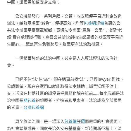
中國，讓國民加倍安身立命；
公安機關發布一系列戶籍、交管、收支境便平易近利企改造
辦法，給群眾處事“減負”；便捷高效、均等
包養網評價
普惠的公
共法令辦事平臺籠罩城鄉，買通法令辦事“最后一公里”；攻堅“老
賴”實在處理履行難，查察公益訴訟劍指生態周遭的狀況等平易近
生關心……聚焦蒼生急難愁盼，群眾更有法治取得感。
一個繁華強盛的法治中國，必定是人人尊法遵法的法治社
會。
已經不信“法”信“訪”，現在遇事前找“法”；已經lawyer 難找、
公證難做，現在在家門口就能取得法令輔助；鄰里牴觸不消上
交，活潑在村落社區的調停員把膠葛化解在訴前……每小我都是法
治中國
長期包養
的親歷者、推進者和受害者，法治成為全部國民
的崇奉。
台灣包養網
周全依法治國，是一場深入
包養網評價
而嚴重的社會變更，
為社會繁華成長、國度長治久安夯基壘臺。新時期新征程上，法