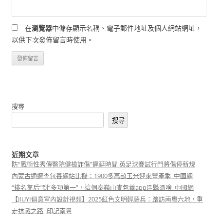
在
瀏覽器
中儲存顯示名稱、電子郵件地址及個人網站網址，
以供下次發佈留言時使用。
搜尋
搜尋
近期文章
防“戰術性秀傳醫院健檢詐傷”遲延時間 英足球賽試行門將傷停新規
內蒙古通遼查包養網站比擬：1900多萬畝玉米迎來豐產季_中國網
“排名靠后”到“多項第一”，這個秦嶺山查包養app區縣憑啥_中國網
【JIUYI俱意室內設計視頻】2025紅色文明輕騎兵：踏訪南粵六地，重
走抗戰之路|印記南粵