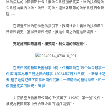
法為焦點的中國特點社會主義法令系統加倍完美，法治扶植從法
令系統向囊括立法、法律、司法、遵法各環節的法治系統周全晉
陞……
在習近平法治思惟迷信指引下，我國社會主義法治扶植產生
汗青性變更、獲得汗青性成績，推進中國之治邁進新境界。
充足施展固最基礎、穩預期、利久遠的保證感化
在天津濱海新區政務辦事中間，任務職員在“涉企法令辦事一
件事”專區為市平易近供給辦事（2024年7月31日攝）。新華社記
者 趙子她從吧檯下面拿出兩件武器：一條精緻的蕾絲絲帶，和一
個測量完美的圓規。碩 攝
北京航空食物無限公司的“外資審字（1980）第一號”文件，
被視為我國首家中外合夥企業的“誕生證實”。