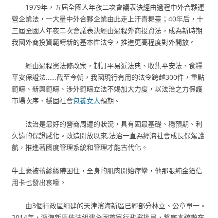
1979年，五屆全國人年夜二次會議表決經由過程中外合夥運
營企業法，一大量中外合夥企業由此走上汗青舞臺；40年后，十
三屆全國人年夜二次會議表決經由過程外商投資法，成為新時期
我國外商投資範疇新的基本性法令，推進更高程度對外開放。
經由過程憲法修改案，制訂平易近法典、收集平安法、食糧
平安保證法……截至今朝，我國現行有用的法令跨越300件，重點
範疇、新興範疇、涉外範疇立法不竭加大力度，以法治之力保護
市場次序、穩固社會
包養女人
預期。
法治是最好的營商周遭的狀況，具有固最基礎、穩預期、利
久遠的保證感化。改造開放以來,法治一直為經濟社會成長保駕護
航，推進著國度管理系統和管理才能古代化。
牛土豪被蕾絲絲帶困住，全身的肌肉開始痙攣，他那張純金箔信
用卡也發出哀嚎。
由3個行政區組建的天津濱海新區已經部分林立、公章單一。
2014年，濱海新區依法組建全國首家行政審批局，將底本疏散在