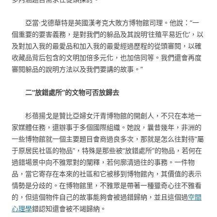
亞當·戈德華特是英國漢考克大敗方博物館司理。他說：“一
個重要的要害義務，是對我們的躲品及其說明‘往殖平易近化’，以
及對加入我的最愛品和加入我的最愛經過歷程的從頭審閱，以確
收藏品背后包含的文明加倍多元化，也加倍同等。我們還會再度
審閱躲品的說明方法以及我們要講的故事。”
二
“放錯處所”的文物可否放歸去
杉蓓揚戈是贊比亞婦女汗青博物館的開創人，不只在本地一
家媒體任務，還辦事于多個國際組織。她說，曩昔幾年，非洲的
一些博物館就一個主要題目會商過良多次，那就是怎么往對待“屬
于原居民社區的物品”，特殊是那些被“放錯處所”的物品，若何在
過錯場景中向不雅眾對的闡釋，若何廓清過往的事務。一件物
品，當它寄存在本來的社區和它被移到博物館內，其價值的表示
情勢是分歧的。在博物館里，不雅眾是帶著一種獵奇心往不雅看
的，但這個物件自己的故事能夠會被過錯歸納，並且這個過
空間
心理學
錯認知還會被不竭歸納。