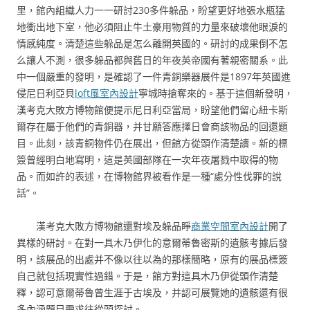
里，館內組織人力一一研討230多件躲品，盼望更好地張水瓶猛
地衝出地下室，他必須阻止牛土豪用物質的力量來破壞他眼淚的
情感純度。清楚這些躲品是怎么離開英國的。研討的成果倒不怎
么讓人不測，很多躲品都與舊日的年夜英帝國有著親密關系。此
中一個嚴重的發明，是確認了一件青銅樂器展件是1897年英國進
侵尼日利亞貝
loft風室內設計
寧城時搶奪來的。基于這個新發明，
漢考克大敗方博物館便提示尼日利亞當局，盼望他們留心紐卡斯
爾存在屬于他們的青銅器，并甘願答應擇日會商該物品的回還題
目。此刻，該青銅物件仍在展出，但館方從頭作清楚讀。新的標
簽曾經明白地寫明，這是英國部隊在一次年夜屠戮中取得的物
品。而如許的表述，在博物館界被看作是一種“處分性伐罪的說
話”。
漢考克大敗方博物館還對埃及躲品睜
商業空間室內設計
開了
異樣的研討。在對一具木乃伊化的意爾蒂魯密斯的遺骸考據后發
明，該展品的出處并不像以往以為的那樣簡略，原有的展品標簽
自己就包括現實性過錯。于是，館方對這具木乃伊從頭作清楚
釋，認可意爾蒂魯曾生涯于古埃及，并認可展覽她的遺骸還有很
多內涵題目需求往從頭探討。