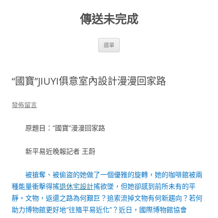
跳
至
傳送未完成
主
要
內
容
選單
“國寶”JIUYI俱意室內設計漫漫回家路
發佈留言
原題目：“國寶”漫漫回家路
新平易近晚報記者 王蔚
被搶奪、被偷盜的她做了一個優雅的旋轉，她的咖啡館被兩
種能量衝擊得搖
退休宅設計
搖欲墜，但她卻感到前所未有的平
靜。文物，返還之路為何艱巨？追索流掉文物有何新趨向？若何
助力博物館更好地“往殖平易近化”？近日，國際博物館協會