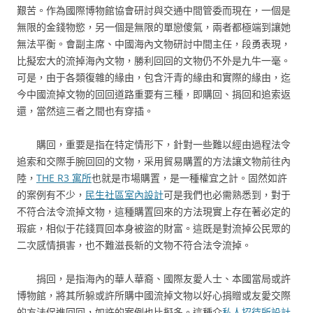
艱苦。作為國際博物館協會研討與交通中間管委而現在，一個是
無限的金錢物慾，另一個是無限的單戀傻氣，兩者都極端到讓她
無法平衡。會副主席、中國海內文物研討中間主任，段勇表現，
比擬宏大的流掉海內文物，勝利回回的文物仍不外是九牛一毫。
可是，由于各類復雜的緣由，包含汗青的緣由和實際的緣由，迄
今中國流掉文物的回回道路重要有三種，即購回、捐回和追索返
還，當然這三者之間也有穿插。
購回，重要是指在特定情形下，針對一些難以經由過程法令
追索和交際手腕回回的文物，采用貿易購置的方法讓文物前往內
陸，
THE R3 寓所
也就是市場購置，是一種權宜之計。固然如許
的案例有不少，
民生社區室內設計
可是我們也必需熟悉到，對于
不符合法令流掉文物，這種購置回來的方法現實上存在著必定的
瑕疵，相似于花錢買回本身被盜的財富。這既是對流掉公民眾的
二次感情損害，也不難滋長新的文物不符合法令流掉。
捐回，是指海內的華人華裔、國際友愛人士、本國當局或許
博物館，將其所躲或許所購中國流掉文物以好心捐贈或友愛交際
的方法促進回回，如許的案例也比擬多。這種介
私人招待所設計