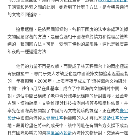
于購置和追索之間的此刻，她看到了什麼？方法，是今朝最通行
的文物回回道路。
追索返還，是依照國際條約、各相干國度的法令來處理流掉
文物回屬膠葛的方法，是最合適相干國際條約精力和倫理品德準
繩的一種回回方法。可是，受制于條約的局限性，這也是難度最
年夜的一種返還方法。
他們的力量不再是攻擊，而變成了林天秤舞台上的兩座極端
背景雕塑**。專門研究人才缺乏也是中國流掉文物追索返還面對
的一年夜艱苦。2008年，上海年夜學成立了“流掉海內文物研討
中間”，往年5月又在此基本上成立了中國海內文物研討中間。今
朝，這個中間已構成了老中青分歧年紀梯隊的研討團隊，涵蓋考
古學、博物館學、文物維護與科技檢測剖析等多種學科佈景，并
率先在國際高校開設了中國海內文物範疇的課程，正在成為
豪宅
設計
中國海內流掉文
健康住宅
物範疇的人才孵化基
樂齡住宅設計
地。段勇盼望在將來的成長中，該中間能在有關各方支撐下成為
具有國際影響力的海
禪風室內設計
內流掉文物研討、交通與一起