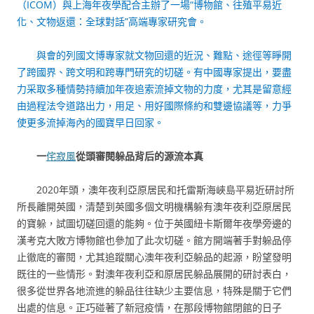
（ICOM）與上海年夜學配合主辦了一場“博物館、往殖平易近
化、文物返還：全球對話”高端專家研究會。
與會的列國文博專家就文物回還的近況、難點、途徑等睜開
了跨國界、跨文明和跨專門研究的切磋。有中國專家提出，要盡
力采取多種情勢持續加年夜追索流掉文物的力度，尤其是留意經
由過程法令道路出力，用足、用好國際條約和雙邊協議等，力爭
使更多流掉海內的國寶早日回家。
一
侘寂風
從頭審閱躲品背后的源流本真
2020年頭，澳年夜利亞原居民和托雷斯海峽島平易近研討所
所長離開英國，清楚到英國多個文明機構躲有澳年夜利亞原居民
的寶躲，試圖切磋回還的能夠。位于英國紐卡斯爾年夜學旁邊的
漢考克大敗方博物館也參加了此次切磋。館方開端著手對躲品停
止徹底的審閱，尤其追蹤關心澳年夜利亞躲品的起源，盼望發明
既往的一些情形。對澳年夜利亞和原居民躲品展開的研討表白，
很多從世界各地流進的躲品往往缺少主要信息，特殊是關于它們
出處的信息。正巧碰著了新冠疫情，在那段博物館閉館的日子