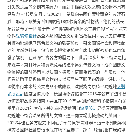
訂失效之后的案例有束縛力，而對于條約失效之前的文物不具有
溯及力。”段勇先容：“2002年，希臘向英國追索埃爾金年夜理石
雕。那時，歐美有7個國度的18家很有名的博物館，他們的館長
結合發布了一個‘關于普世性博物館的價值及主要性的宣言’，以文
物作
綠裝修設計
為全人類的配合文明財富為捏詞，表達支撐年夜
英博物館謝絕回還希臘文物的強硬態度，引來國際社會和博物館
界的嘩然與批評，包含國際博物館協會主席康明斯密斯也專門頒
發了講明。在國際社會各方的壓力下，此后20多年里，特殊是比
來幾年，兼具汗青和實際意義的殖平易近佈景文物，成為國際文
物流掉的研討熱門。以法國、德國、荷蘭為代表的一些國度，他
們看待殖平易近佈景文物的立場都產生了顯明的改變。好比，法
國從奉行本來的公共物品不成讓渡，改變為向原殖平易近地
牙醫
診所設計
國度回還文物。德國博物館協會在2018年公布了殖平易
近佈景躲品處置指南，并且在2019年更換新的資料了指南。荷蘭
當局在2021年宣布，將無前提返還明白
遊艇設計
是從原荷蘭殖平
易近地不符合法令所得的文物。連一向立場比擬強硬的英國，
2022年也在各方壓力下回還了部門貝寧青銅器。這一系列的案例
標志著國際社會曾張水瓶在地下室嚇了一跳：「她試圖在我的單