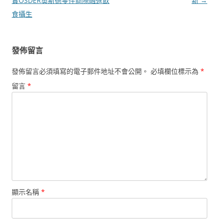
章
實OSDER奧斯德零件商際融進飲
新
→
導
食攝生
覽
發佈留言
發佈留言必須填寫的電子郵件地址不會公開。
必填欄位標示為
*
留言
*
顯示名稱
*