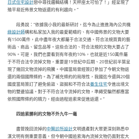
日式住宅設計
戀中尋找邏輯結構！天秤座太可怕了！」經呈現了
殖平易近佈景文物返還的有利趨向。”
段勇說：“依據我小我的最新研討，迄今為止進進海內公共機
綠設計師
構和私家加入我的最愛範疇的、有中國佈景的文物大要
有1500萬件，此中盡年夜大都屬于合法交通、符合法規買賣的藝
術品、商品、留念品等。這些合法的、符合法規的文物大要占了
90%。可是，我們也要看到有年夜約10%，也就是近150萬件屬
于不符合法令流掉文物，重要是19世紀中后期、20世紀前半葉呈
現了幾回文物流掉的飛騰。中國當局曾經簽訂參加了今朝文物返
還的兩個國際條約。為了補充條約的局限性，我國迄今還與20個
國度當局簽訂了避免偷盜、盜掘和不符合法
養生住宅
令進出境文
物的雙邊協議。對于不符合法令流掉的文物，準繩受騙然都應當
依照國際條約的精力，經由過程追索來促進返還。”
四
追索勝利的文物不外九牛一毫
盡管挽回流掉的
中醫診所設計
文明遺產對大眾更深刻熟悉中
漢文明有側重要意義，但今朝中國追索海內流掉文物仍面對宏大