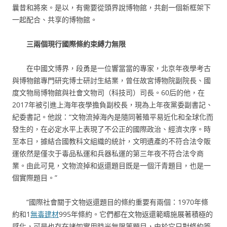
曩昔和將來。是以，有需要從頭界說博物館，共創一個新框架下
一起配合、共享的博物館。
三
兩個現行國際條約束縛力無限
在中國文博界，段勇是一位響當當的專家，北京年夜學考古
與博物館專門研究博士研討生結業，曾任故宮博物院副院長、國
度文物局博物館與社會文物司（科技司）司長。60后的他，在
2017年被引進上海年夜學擔負副校長，現為上年夜黨委副書記、
紀委書記。他說：“文物流掉海內是隨同著殖平易近化和全球化而
發生的，在必定水平上表現了不公正的國際政治、經濟次序。時
至本日，據結合國教科文組織的統計，文明遺產的不符合法令販
運依然是僅次于毒品私運和兵器私運的第三年夜不符合法令商
業。由此可見，文物流掉和返還題目既是一個汗青題目，也是一
個實際題目。”
“國際社會關于文物返還題目的條約重要有兩個：1970年條
約和1
無毒建材
995年條約。它們都在文物返還範疇施展著積極的
感化，可是也存在諸如實用時光無限等題目，由於它只對條約簽