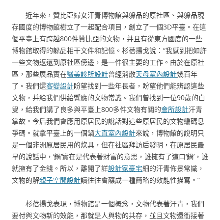
近年來，贊比亞婦女汗青博物館與躲品的原社區、與躲品現
存國度的博物館樹立了一起配合項目，創立了一個3D平臺。在這
個平臺上有跨越800件贊比亞的文物，并且有從東方國度的一些
博物館取得的躲品相干文件和記憶。杉蓓揚戈說：“我感到把如許
一些文物返還到原社區傍邊，是一件很主要的工作。由於在原社
區，那些展品實在
醫美診所設計
曾經消散
天母室內設計
幾百年
了。我們還
客變設計
盼望找到一些年長者，盼望他們能辨認這些
文物，并給我們供給響應的文物常識。我們曾找到一位90歲的白
叟，給我們講了良多與平臺上800多件文物有關的
會所設計
汗青
掌故。今后我們會應用原居民的說話對這些原居民的文物編碼息
爭碼。就拿平臺上的一個鍋
大直室內設計
來說，博物館的說明只
是一個非洲原居民用的炊具，但在社區拜訪后發明，在原居民最
早的說話中，‘鍋’實在是代表著財富的意思，誰擁有了這口‘鍋’，誰
就擁有了金錢。所以，離開了詳
設計家豪宅
細的汗青佈景常識，
文物的解
親子空間設計
讀往往會釀成一種簡略的效能性描寫。”
杉蓓揚戈表現，博物館是一個概念，文物代表著汗青，我們
要付與文物新的效能，那就是人與物的共存，並且文物還銜接著