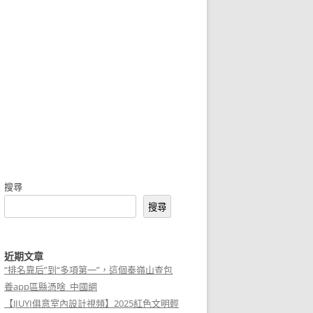
搜尋
搜尋
近期文章
“排名靠后”到“多項第一”，這個秦嶺山查包
養app區縣憑啥_中國網
【JIUYI俱意室內設計視頻】2025紅色文明輕