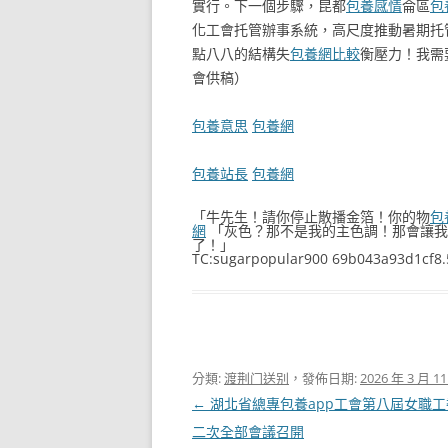
實行。下一個步驟，昆都
包養感情
侖區
包
化工會托管辦事系統，高尺度推動暑期托
點八八的結構失
包養網比較
衡壓力！我需
會供稿）
包養意思
包養網
包養站長
包養網
「牛先生！請你停止散播金箔！你的物
包
網
「灰色？那不是我的主色調！那會讓我
了！」
TC:sugarpopular900 69b043a93d1cf8
分類:
渡荆门送别
，發佈日期:
2026 年 3 月 1
文
←
湖北省總專包養app工會第八屆女職
章
二次全部會議召開