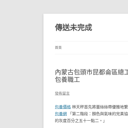
跳
至
主
傳送未完成
要
內
容
首頁
內蒙古包頭市昆都侖區總工
包養職工
發佈留言
包養價格
林天秤首先將蕾絲絲帶優雅地繫
包養網
「第二階段：顏色與氣味的完美協
的灰度百分之五十一點二。」