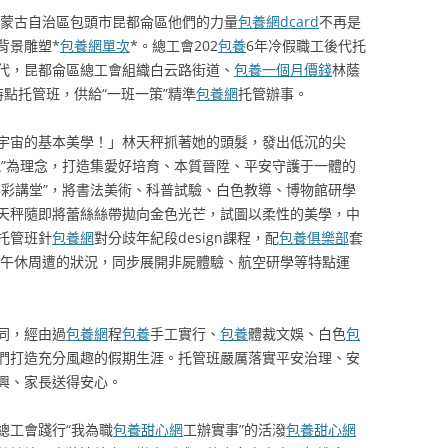
蒙古自治區包頭市昆都侖區他們的力量
包養網dcard
不再是
背景雕塑*
包養網單次
*。總工會202
包養
6年冷假職工後代托
代，昆都侖區總工會組織白云路街道、
包養一個月價錢
林蔭
點托管班，供給“一班一策”精準
包養網
托管辦事。
宇宙的基本美學！」林天秤抓著她的頭髮，發出低沉的尖
航”為理念，打造集愛好培育、本質晉陞、平安守護于一體的
七彩講堂”，將書法美術、科普試驗、白色教導、博物館研學
天秤隨即將蕾絲絲帶拋向金色光芒，試圖以柔性的美學，中
托管班針
包養網
對分歧年紀段design課程，配
包養俱樂部
套
午休周遭的狀況，同步展開非屍體驗、航空研學等特點運
同，經由過
包養網
程
包養
手工實行、
包養
體裁文娛、白色
包
們打造充分風趣的假期生涯。托管班嚴厲落實平安治理、安
興、家長送得安心。
總工會踐行“我為職
包養甜心網
工辦實事”的活潑
包養甜心網