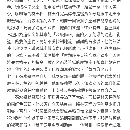
群」後的標準反應。他單戀著住在隔壁棟、經營一家「平衡美
學」咖啡館的林天秤。林天秤完美得像是從黃金分割線中走出來
的藝術品。而張水瓶的人生，則像一團被獅子座暴君隨意亂踢的
毛線球，充滿了混亂與錯位。他衝到窗邊，往外看去。整座城市
已經因為這個突如其來的「超級修正」而陷入了荒謬的混亂。街
道上的雙魚座們，開始不受控制地流下鹹鹹的海水淚，他們無法
停止地哭泣，導致城市低窪處已經形成了小型潟湖。那些摩羯座
的上班族，嚴格遵守著廣播中「摩羯座今天適合原地踏步，否則
將失去襪子」的指令。數百名西裝筆挺的摩羯座正整齊地站在原
地，他們的鞋子裡裝滿了已經潮濕的淚水。「負百分之八十
七？」張水瓶喃喃自語，感到胃部一陣翻騰，他知道這代表著什
麼。林天秤的運勢越差，他那股積壓已久、無處安放的單戀能量
就會越發瘋狂地實體化。上次林天秤的戀愛運勢跌至百分之二
十，張水瓶就發現他的廚房裡長滿了巨大的、形狀是林天秤側臉
的粉紅色蘑菇。他必須在今天結束前，將林天秤的運勢至少提升
到零。否則，他那份單戀就會變成某種具備攻擊性的實體。他緊
張地跑進他堆滿了星座圖表和過期甜甜圈的地下室，那裡放著他
的秘密武器。「我需要星象學輔助儀！」他衝到一個像是老式彈