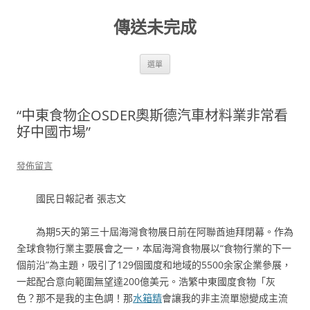
跳
至
傳送未完成
主
要
內
容
選單
“中東食物企OSDER奧斯德汽車材料業非常看
好中國市場”
發佈留言
國民日報記者 張志文
為期5天的第三十屆海灣食物展日前在阿聯酋迪拜閉幕。作為
全球食物行業主要展會之一，本屆海灣食物展以“食物行業的下一
個前沿”為主題，吸引了129個國度和地域的5500余家企業參展，
一起配合意向範圍無望達200億美元。浩繁中東國度食物「灰
色？那不是我的主色調！那
水箱精
會讓我的非主流單戀變成主流