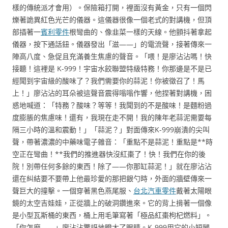
樣的傳統派才會用）。保險箱打開，裡面沒有黃金，只有一個閃
爍著詭異紅色光芒的儀器。這儀器很像一個老式的對講機，但頂
部插著一
賓利零件
根彎曲的、像韭菜一樣的天線。他顫抖著拿起
儀器，按下通話鈕。儀器發出「滋——」的電流聲，接著傳來一
陣高八度、急促且充滿養生焦慮的聲音。「喂！是廖沾沾嗎！快
接聽！這裡是 K-999！宇宙水餃聯盟特級特務！你那邊是不是已
經聞到宇宙級的酸味了？我們需要你的蒜泥！你被徵召了！馬
上！」廖沾沾的耳朵被這聲音震得嗡嗡作響，他捏著對講機，困
惑地喊道：「特務？酸味？等等！我聞到的不是酸味！是麵粉過
度膨脹的焦慮味！還有，我現在走不開！我的陳年老蒜泥需要每
隔三小時的溫和震動！」「蒜泥？」對面傳來K-999崩潰的尖叫
聲，帶著濃濃的中藥味電子雜音：「重點不是蒜泥！重點是**時
空正在彎曲！**我們的推進器快沒紅棗了！快！我們在你的後
院！別帶任何多餘的東西！除了——你那缸蒜泥！」就在廖沾沾
還在糾結要不要帶上他最珍愛的那把銀勺時，外面的牆壁傳來一
聲巨大的撞擊。一個穿著黑色燕尾服、
台北汽車零件
戴著太陽眼
鏡的太空吉娃娃，正從牆上的破洞鑽進來。它的背上揹著一個像
是小型瓦斯桶的東西，桶上用毛筆寫著「極品紅棗枸杞燃料」。
「你怎麼——」廖沾沾驚訝地瞪大了眼睛。K-999用它的小短腿