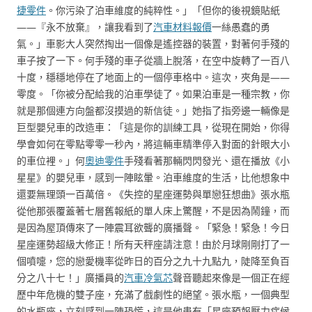
捷零件
。你污染了泊車維度的純粹性。」「但你的後視鏡貼紙
——『永不放棄』，讓我看到了
汽車材料報價
一絲愚蠢的勇
氣。」車影大人突然掏出一個像是遙控器的裝置，對著何手殘的
車子按了一下。何手殘的車子從牆上脫落，在空中旋轉了一百八
十度，穩穩地停在了地面上的一個停車格中。這次，夾角是——
零度。「你被分配給我的泊車學徒了。如果泊車是一種宗教，你
就是那個連方向盤都沒摸過的新信徒。」她指了指旁邊一輛像是
巨型嬰兒車的改造車：「這是你的訓練工具，從現在開始，你得
學會如何在零點零零一秒內，將這輛車精準停入對面的針眼大小
的車位裡。」何
奧迪零件
手殘看著那輛閃閃發光、還在播放《小
星星》的嬰兒車，感到一陣眩暈。泊車維度的生活，比他想象中
還要無理頭一百萬倍。《失控的星座運勢與單戀狂想曲》張水瓶
從他那張覆蓋著七層舊報紙的單人床上驚醒，不是因為鬧鐘，而
是因為屋頂傳來了一陣震耳欲聾的廣播聲。「緊急！緊急！今日
星座運勢超級大修正！所有天秤座請注意！由於月球剛剛打了一
個噴嚏，您的戀愛機率從昨日的百分之九十九點九，陡降至負百
分之八十七！」廣播員的
汽車冷氣芯
聲音聽起來像是一個正在經
歷中年危機的雙子座，充滿了戲劇性的絕望。張水瓶，一個典型
的水瓶座，立刻感到一陣恐慌，這是他患有「星座預報壓力症候