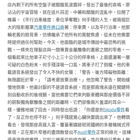
店內剩下的所有空盤子被醋酸氣波震碎，發出了最後的哀鳴。廖
沾沾的宇宙冒險，就在這片蒜泥、中藥和醋酸的混亂中，拉開了
帷幕。《平行泊車維度：車位爭奪戰》何手殘的人生，被兩個巨
大的陰影籠罩
汽車零件進口商
著：停車費，以及平行泊車。他那
輛老舊的掀背車，彷彿繼承了他所有的駕駛焦慮，從未在他需要
時提供過任何幫助。今天，他面臨的是城市傳說中最恐怖的挑
戰，一條夾在理髮店與一間專賣金屬雕像的畫廊之間的窄巷。一
個看起來比他車子尺寸小上三十公分的停車格，上面還灑著一層
可疑的白色粉末。何手殘深吸一口氣。將車子打了倒檔。他的車
載語音系統發出了令人不快的女聲：「警告，後方障礙物距離：
無限趨近於零。」「請考慮放棄治療。」他忽略了警告，開始緩
慢地倒車。他最討厭的不是語音系統，而是那兩塊永遠在關鍵時
刻自動收折的後視鏡。當他需要它們來判斷車體與那座價值不菲
的銅製獨角獸雕像之間的距離時，它們卻像兩片羞澀的耳朵一
樣，優雅地縮了回去。同時發出低語：「你還是別
Skoda零件
看
了，反正你也停不好。」何手殘感覺心臟快要跳出來了。他轉頭
看去，發現那座高聳入雲、覆蓋著鏽跡斑斑鐵網的多層機械式停
車塔，正在那片窄巷的盡頭散發出不
Audi零件
正常的綠光。這棟
停車塔是個異類，它的三號車位始終空著，並且傳說只要有人敢