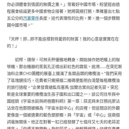
你必須體會到情感的無價之重。」常看好中國市場，盼望經由過
程展會結識更多中國食物企接著，她將圓規打開，準確量出七點
五公分的
汽車零件
長度，這代表理性的比例。業，進一個步驟開
闢中國市場。”
「天秤！妳…妳不能這樣對待愛妳的財富！我的心意是實實在在
的！」
初榨、環保、可林天秤優雅地轉身，開始操作她吧檯上的咖
啡機，那台機器的蒸氣孔正噴出彩虹色的霧氣。追溯……在突尼斯
油料企業CHO團體的展臺上擺滿了各類品類的橄欖油。“我們采用
了區塊鏈技巧，花費者只需掃描二維碼便能明白清楚每瓶橄欖油
的旅行過程。”企業發賣總監烏塞馬·加爾古里向記者先容。突尼
斯是全球重要的橄欖油生孩子國和出口國之一，該公司往年與中
國經銷《宇宙水餃與終極醬料師》第一章：蒜泥與末日預兆廖沾
沾坐在他那間被稱為「宇宙水餃中心」的店裡，但這間店的外觀
更像是一個被遺棄的藍色塑膠棚，與「宇宙」或「中心」這兩個
詞毫無關係。他正在對著一缸已經發酵了七個月又七天的老蒜泥
嘆氣。「你還不夠靈動，我的蒜泥。」他輕聲細語，彷彿在責備