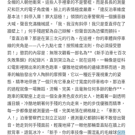
全帽的人朝他衝來。這些人手裡拿的不是警棍，而是長長的測量
尺和巨大的電子角度儀，臉上的表情極度嚴肅。「違反泊車維度
基本法！斜停入庫！罪大惡極！」領頭的泊車警察用一個擴音器
大喊，聲音充滿機械感。「我、我沒有斜停！我只是垂直停在了
牆壁上！」何手殘趕緊為自己辯解，但聲音因為恐懼而顫抖。
「垂直泊車？那是在第三次元的行為，在這裡，你的車體與停車
線的夾角是——八十九點七度！按照維度法則，你必須接受懲
罰！」懲罰的內容是：無限次觀看一部名為**《新手泊車七百次
失敗集錦》的紀錄片，直到哭泣為止。就在這時，一輛像是從科
幻電影裡開出來的黑色跑車，優雅地從網格的邊緣漂移而過。跑
車的輪胎發出令人陶醉的摩擦聲，它以一種近乎蔑視重力的姿
態，精準地停進了一個只有它車身尺寸寬度的停車格中。那泊車
的過程就像一場舞蹈，流暢、完美，且毫無任何多餘的動作**。
跑車的駕駛座上走出一個全身黑色皮衣的女人，她戴著一副透明
護目鏡，冷酷地朝著何手殘的方向走來。她的步伐優雅而精準，
每一步都像是被測量過一樣，完美地落在網格線上。「車影大
人！」泊車警察們立刻立正站好，連測量尺都顫抖著不敢發出聲
音。她走到何手殘面前，輕蔑地掃了一眼他那輛垂直貼在牆上的
掀背車，語氣冰冷。「新手，你的車技像一團混亂的毛線球
保時