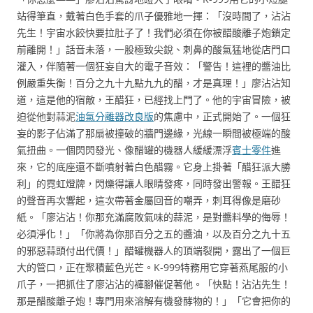
站得筆直，戴著白色手套的爪子優雅地一揮：「沒時間了，沾沾
先生！宇宙水餃快要拉肚子了！我們必須在你被醋酸離子炮鎖定
前離開！」話音未落，一股極致尖銳、刺鼻的酸氣猛地從店門口
灌入，伴隨著一個狂妄自大的電子音效：「警告！這裡的醬油比
例嚴重失衡！百分之九十九點九九的醋，才是真理！」廖沾沾知
道，這是他的宿敵，王醋狂，已經找上門了。他的宇宙冒險，被
迫從他對蒜泥
油氣分離器改良版
的焦慮中，正式開始了。一個狂
妄的影子佔滿了那扇被撞破的牆門邊緣，光線一瞬間被極端的酸
氣扭曲。一個閃閃發光、像醋罐的機器人緩緩漂浮
賓士零件
進
來，它的底座還不斷噴射著白色醋霧。它身上掛著「醋狂派大勝
利」的霓虹燈牌，閃爍得讓人眼睛發疼，同時發出警報。王醋狂
的聲音再次響起，這次帶著金屬回音的嘲弄，刺耳得像是磨砂
紙。「廖沾沾！你那充滿腐敗氣味的蒜泥，是對醬料學的侮辱！
必須淨化！」「你將為你那百分之五的醬油，以及百分之九十五
的邪惡蒜頭付出代價！」醋罐機器人的頂端裂開，露出了一個巨
大的管口，正在聚積藍色光芒。K-999特務用它穿著燕尾服的小
爪子，一把抓住了廖沾沾的褲腳催促著他。「快點！沾沾先生！
那是醋酸離子炮！專門用來溶解有機發酵物的！」「它會把你的