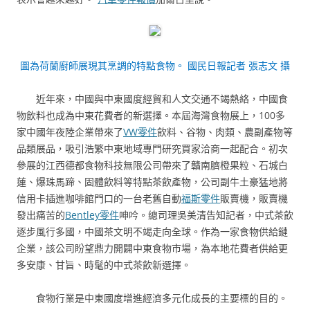
圖為荷蘭廚師展現其烹調的特點食物。 國民日報記者 張志文 攝
近年來，中國與中東國度經貿和人文交通不竭熱絡，中國食
物飲料也成為中東花費者的新選擇。本屆海灣食物展上，100多
家中國年夜陸企業帶來了
VW零件
飲料、谷物、肉類、農副產物等
品類展品，吸引浩繁中東地域專門研究買家洽商一起配合。初次
參展的江西德都食物科技無限公司帶來了贛南臍橙果粒、石城白
蓮、爆珠馬蹄、固體飲料等特點茶飲產物，公司副牛土豪猛地將
信用卡插進咖啡館門口的一台老舊自動
福斯零件
販賣機，販賣機
發出痛苦的
Bentley零件
呻吟。總司理吳美清告知記者，中式茶飲
逐步風行多國，中國茶文明不竭走向全球。作為一家食物供給鏈
企業，該公司盼望鼎力開闢中東食物市場，為本地花費者供給更
多安康、甘旨、時髦的中式茶飲新選擇。
食物行業是中東國度增進經濟多元化成長的主要標的目的。