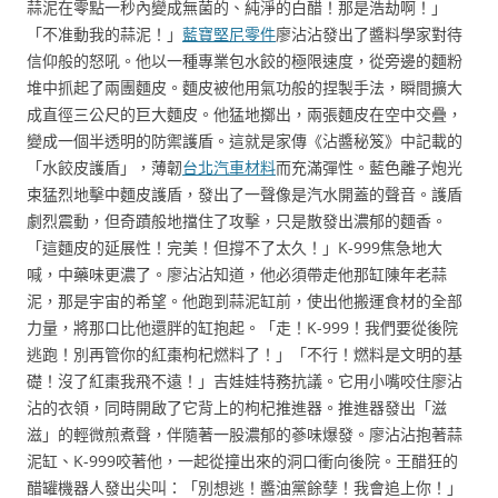
蒜泥在零點一秒內變成無菌的、純淨的白醋！那是浩劫啊！」
「不准動我的蒜泥！」
藍寶堅尼零件
廖沾沾發出了醬料學家對待
信仰般的怒吼。他以一種專業包水餃的極限速度，從旁邊的麵粉
堆中抓起了兩團麵皮。麵皮被他用氣功般的捏製手法，瞬間擴大
成直徑三公尺的巨大麵皮。他猛地擲出，兩張麵皮在空中交疊，
變成一個半透明的防禦護盾。這就是家傳《沾醬秘笈》中記載的
「水餃皮護盾」，薄韌
台北汽車材料
而充滿彈性。藍色離子炮光
束猛烈地擊中麵皮護盾，發出了一聲像是汽水開蓋的聲音。護盾
劇烈震動，但奇蹟般地擋住了攻擊，只是散發出濃郁的麵香。
「這麵皮的延展性！完美！但撐不了太久！」K-999焦急地大
喊，中藥味更濃了。廖沾沾知道，他必須帶走他那缸陳年老蒜
泥，那是宇宙的希望。他跑到蒜泥缸前，使出他搬運食材的全部
力量，將那口比他還胖的缸抱起。「走！K-999！我們要從後院
逃跑！別再管你的紅棗枸杞燃料了！」「不行！燃料是文明的基
礎！沒了紅棗我飛不遠！」吉娃娃特務抗議。它用小嘴咬住廖沾
沾的衣領，同時開啟了它背上的枸杞推進器。推進器發出「滋
滋」的輕微煎煮聲，伴隨著一股濃郁的蔘味爆發。廖沾沾抱著蒜
泥缸、K-999咬著他，一起從撞出來的洞口衝向後院。王醋狂的
醋罐機器人發出尖叫：「別想逃！醬油黨餘孽！我會追上你！」