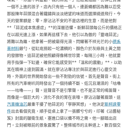
一個不上進的孩子。店內只有他一個人，連蒼蠅都因為難以忍受
那股陳年蒜頭混合著鐵鏽與淡淡絕望的味道而選擇繞道飛行。今
天的營業額是：零。廖沾沾不安的不是店裡的生意，而是他對
**「蒜泥成本焦慮症」**的深層恐懼。新鮮蒜頭每公斤的價格正
在以超光速上漲，如果再這樣下去，他引以為傲的「靈魂蒜泥」
將難以為繼。他拿著一把被磨得光滑、閃耀著不祥光芒的小
德系
車材料
銀勺，從缸底撈起一坨濃稠的、顏色介於灰綠與土黃之間
的發酵物。這蒜泥被他照顧得像稀世珍寶，每隔三小時，他就要
用手指彈一下缸邊，確保它能感受到**「溫和的震動」**，以助
其在精神上達到圓滿。就在廖沾沾專注於與蒜泥進行心靈交流
時，外面的世界開始發出一些不對勁的信號。首先是聲音。街上
所有的汽車喇叭同時發出了一個持續不斷、低沉且潮濕的「咕嚕
——咕嚕——」聲。這聲音不是引擎聲，也不是正常的鳴笛聲，
而像是一個巨大的、消化不良的胃在哀嚎。廖沾沾皺著眉頭，這
汽車機油芯
嚴重干擾了他蒜泥的「寧靜冥想」。他決定
斯柯達零
件
出去看個究竟，順手從桌上拿了一張髒兮兮的，印著《沾醬秘
笈》封面的皺衛生紙，塞進口袋以備不時之需。他一腳踏出店
門，立刻被眼前的景象震驚了。整條城市的主幹道上，數百個交