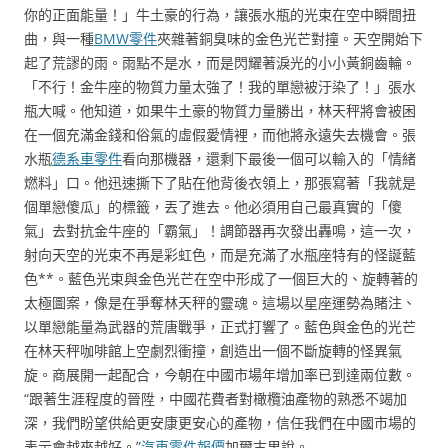
你的正面能量！」牛土豪的行為，讓張水瓶的光束在空中瞬間扭
曲，與一種
BMW零件
夾雜著銅臭味的金色光芒對撞。天空開始下
起了荒謬的雨。雨點不是水，而是閃耀著淚光的小小黃銅齒輪。
「不行！金牛座的物質力量太強了！我的單戀被汙染了！」張水
瓶大喊。他知道，如果牛土豪的物質力量勝出，林天秤將會被困
在一個充滿金錢和俗氣的虛假愛情裡，而他將永遠失去機會。張
水瓶
德系車零件
看向那機器，還剩下最後一個可以輸入的「情緒
燃料」口。他迅速撕下了貼在他背後衣領上，那張寫著「我就是
個單戀傻瓜」的標籤，丟了進去。他必須用自己最真實的「傻
氣」去對抗金牛座的「霸氣」！調節器再次發出轟鳴，這一次，
射向天空的光束不再是彩虹色，而是充滿了水瓶座特有的怪誕藍
色**。藍色光束與金色光芒在空中形成了一個巨大的、旋轉著的
太極圖案，像是在爭奪林天秤的靈魂。這場以星座運勢為賭注、
以單戀能量為武器的荒唐戰爭，正式打響了。藍色與金色的光芒
在林天秤咖啡館上空劇烈衝撞，創造出一個不斷旋轉的怪異氣
旋。商展開一起配合，今朝在中國市場年增加率已到達兩位數。
“跟著生涯程度的晉陞，中國花費者對橄欖油產物的熟悉不竭加
深，我們盼望供給更安康更安心的產物，信任我們在中國市場的
表示會越來越好。”
汽車零件報價
加爾古里說。