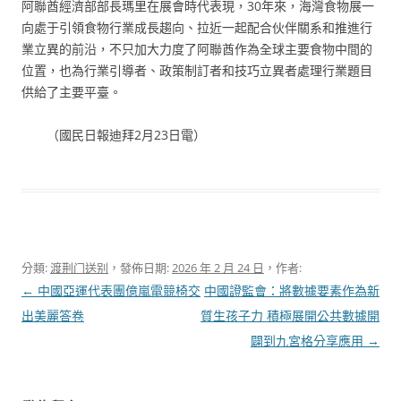
阿聯酋經濟部部長瑪里在展會時代表現，30年來，海灣食物展一
向處于引領食物行業成長趨向、拉近一起配合伙伴關系和推進行
業立異的前沿，不只加大力度了阿聯酋作為全球主要食物中間的
位置，也為行業引導者、政策制訂者和技巧立異者處理行業題目
供給了主要平臺。
（國民日報迪拜2月23日電）
分類:
渡荆门送别
，發佈日期:
2026 年 2 月 24 日
，作者:
文
←
中國亞運代表團億嵐電競椅交
中國證監會：將數據要素作為新
章
出美麗答卷
質生孩子力 積極展開公共數據開
導
闢到九宮格分享應用
→
覽