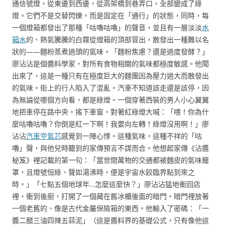
通信號燈，從東邊到西邊，從高架橋到巷弄口，全部變成了綠
燈。它們不是交替閃爍，而是固定在「通行」的狀態，同時，每
一個燈箱都發出了那種「咕嚕咕嚕」的聲音，並且有一層淡淡
水
箱水
的、熱氣騰騰的白霧從燈箱的頂部冒出，散發出一種難以名
狀的——麵粉蒸煮過頭的氣味。「麵粉焦慮？還是過度發酵？」
廖沾沾是個醬料學家，對所有食物相關的氣味都極度敏感。他聞
出來了，這是一種只有在極度巨大的麵團因為壓力過大而散發出
的氣味。街上的行人陷入了混亂。汽車不知道該走還是該停，因
為無論從哪個方向看，都是綠燈。一個穿著西裝的男人小心翼翼
地把車停在路中央，搖下車窗，對著紅綠燈大喊：「喂！你為什
麼咕嚕咕嚕？你倒是紅一下啊！我要向左轉！綠燈沒用啊！」廖
沾沾
汽車空氣芯
感覺到一陣心悸。這種氣味，這種不祥的「咕
嚕」聲，與他兒時聽到的家傳預言不謀而合。他想起家傳《沾醬
秘笈》裡記載的第一句：「當世間萬物的交通都被麵皮的氣味籠
罩，且燈號恒綠、聲如湯沸時，便是宇宙水餃臨界點到來之
時。」「七點五個地球年…怎麼這麼快？」廖沾沾猛地衝回店
裡，衝到後廚，打開了一個藏在舊冰櫃後面的暗門。暗門裡放著
一個老舊的、像是古代金屬保險箱的東西。他輸入了密碼：「一
醬二醋三油四辣五蒜泥」（這是醬料界的基礎公式，只有像他這