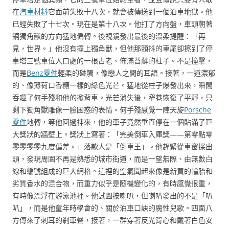
在
汽車材料
它面前失敗十八次，就會被傳送到一個泊車地獄。他
已經失敗了十七次。現在是第十八次。他打了方向盤，車頭朝著
銅獨角獸的方向猛地偏轉。後視鏡發出最後的溫柔提醒：「再
見，世界。」他沒有撞上獨角獸，但他那顫抖的車尾卻擦到了停
車塔三號車位入口處的一根古老、佈滿苔蘚的柱子。不是撞擊，
而是
Benz零件
輕柔的碰觸，像戀人之間的耳語。接著，一道濃郁
的、像薄荷口香糖一樣的綠色光芒。猛地從柱子爆發出來，瞬間
吞噬了何手殘和他的掀背車。光芒消失後，窄巷恢復了平靜，只
剩下獨角獸雕像一臉困惑的表情。何手殘感覺一陣天旋
Porsche
零件
地轉，等他回過神來，他的車子竟然垂直停在一個貼滿了巨
大獎狀的牆壁上。獎狀上寫著：「完美倒車入庫獎——第零點零
零零零零九度偏差。」落款人是「倒車王」。他趕緊從車窗探出
頭，發現周圍不再是熟悉的城市街道，而是一望無際、由無數白
線和編號組成的巨大網格。這裡的空氣聞起來像是新買的輪胎和
劣質香水的混合物，而重力似乎是隨機變化的，有時感覺很重，
有時像漂浮在游泳池裡。他試圖按喇叭，但喇叭發出的不是「叭
叭」，而是他童年時學會的、關於泊車口訣的魔性兒歌。四面八
方傳來了刺耳的剎車聲，接著，一群穿著反光背心和戴著白色安