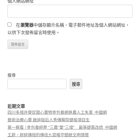
個人網站網址
在
瀏覽器
中儲存顯示名稱、電子郵件地址及個人網站網址，
以供下次發佈留言時使用。
搜尋
搜尋
近期文章
四川多措并舉促甜心寶物查包養網進農人工失業_中國網
藝術治療心靈 啟迪獄后人秀傳醫院健檢項目生
第一察看 |查包養經歷 “三農”要“三增” 最基礎靠改造_中國網
王蔚，財經傳授的傳找九宮格空間統文明情懷