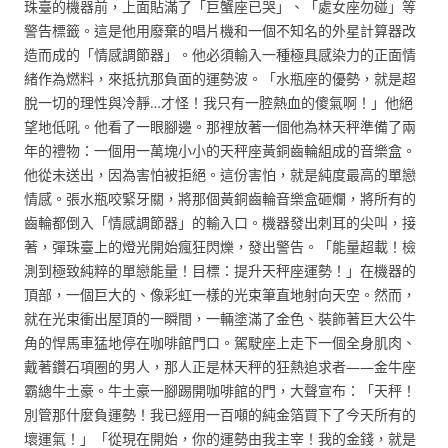
珠臺的機器前，上面貼滿了「巨蟹座已哭」、「處女座勿碰」等
警告標籤。這是他用廢棄的唱片機和一個不知名的外星計算器改
造而成的「情感調節器」。他必須輸入一種極具感染力的正面情
緒作為燃料，來抵抗那負面的運勢波。「水瓶座的優勢，就是超
脫一切的理性與冷靜…才怪！我只有一腔熱血的傻氣啊！」他絕
望地低吼。他看了一眼腳邊。那裡放著一個他為林天秤準備了兩
年的禮物：一個用一萬塊小小的天秤座黃銅齒輪組成的音樂盒。
他從未送出，因為害怕被拒絕。這份害怕，就是純度最高的單戀
情感。張水瓶咬緊牙關，將那個黃銅齒輪音樂盒砸爛，將所有的
齒輪都倒入「情感調節器」的輸入口。機器發出刺耳的尖叫，接
著，彈珠臺上的燈光開始瘋狂閃爍，發出警告。「能量超載！檢
測到極致純粹的單戀能量！目標：提升天秤座運勢！」在機器的
頂部，一個巨大的、像彩虹一樣的光束筆直地射向天空。然而，
就在光束衝出屋頂的一瞬間，一輛塗滿了金色、裝飾著巨大公牛
角的悍馬車猛地停在咖啡館門口。駕駛座上走下一個全身肌肉、
戴著鑽石項圈的男人，那人正是林天秤的狂熱追求者——金牛座
霸總牛土豪。牛土豪一腳踢開咖啡館的門，大聲宣布：「天秤！
別管那什麼負運勢！我已經用一百噸的純金箔買下了今天所有的
壞運氣！」「從現在開始，你的運勢由我主宰！我的金錢，就是