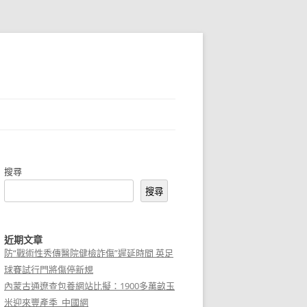
搜尋
搜尋
近期文章
防“戰術性秀傳醫院健檢詐傷”遲延時間 英足
球賽試行門將傷停新規
內蒙古通遼查包養網站比擬：1900多萬畝玉
米迎來豐產季_中國網