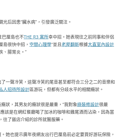
觀光后因患“臟水病”，引發廣泛關注。
時往巴厘島也不
THE R3 寓所
幸中招。她表現往之前同事和伴侶
厘島很快中招，
空間心理學
“並且
老屋翻新
根據
大直室內設計
疾、腸胃炎。”
發出了一聲冷笑，這聲冷笑的尾音甚至都符合三分之二的音樂和
私人招待所設計
區游玩，但都有分歧水平的相關癥狀。
分歧癥狀，其男友的癥狀很是嚴重，“我對象
綠裝修設計
很嚴
為應該是在網紅餐廳喝了加冰的咖啡和雞尾酒而沾染，因為當
，往了飯店介紹的診所就醫服藥。
反復。她也提示廣年夜網友出行巴厘島前必定要買好游玩保險，