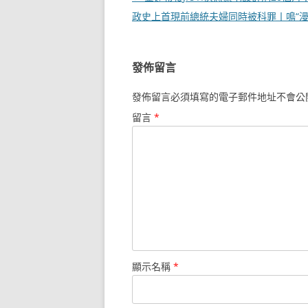
章
政史上首現前總統夫婦同時被科罪丨鳴“漫
導
覽
發佈留言
發佈留言必須填寫的電子郵件地址不會公
留言
*
顯示名稱
*