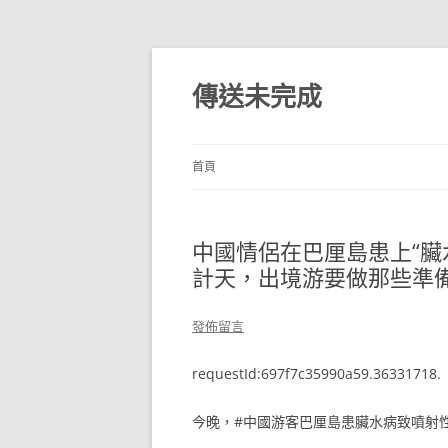
跳
至
主
傳送未完成
要
內
容
首頁
中國情侶在巴厘島患上“臟水
計天，出境游要做那些準
發佈留言
requestId:697f7c35990a59.36331718.
今晚，#中國游客巴厘島患臟水病致噴射性吐