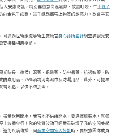
個人安康防護，特別要留意高溫暑熱、蚊蟲叮咬、牛土
親子
扔向金色千紙鶴，讓千紙鶴攜帶上物質的誘惑力。飲食平安
，可通過世衛組織等衛生安康官
身心診所設計
網查詢觀光安
需要接種相應疫苗。
觀光時長，準備止瀉藥、退熱藥、防中暑藥、抗過敏藥、防
蚊防蟲用品、75%酒精消毒濕巾及防曬用品。此外，可提早
就醫地點，以備不時之需。
，盡量飲用開水。若當地不供給開水，要選擇瓶裝水。就餐
停止散播金箔！你的物質波動已經嚴重破壞了我的空間美學
，避免疾病傳播。同
商業空間室內設計
時，要根據團隊成員