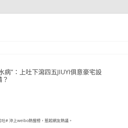
病”：上吐下瀉四五JIUYI俱意豪宅設
備？
# 沖上weibo熱搜榜，惹起網友熱議。