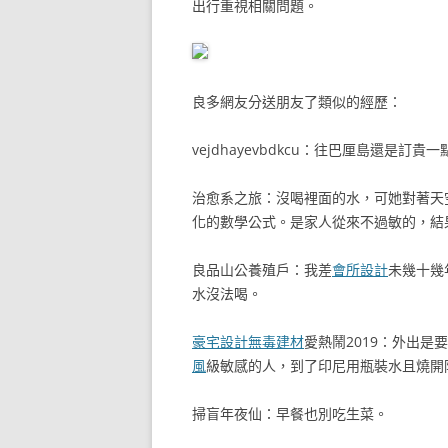
出行重視相關問題。
良多網友分送朋友了類似的經歷：
vejdhayevbdkcu：往巴厘島還是
治愈系之旅：沒喝裡面的水，可她對著天
化的數學公式。是家人從來不過敏的，結
良品山公養殖戶：我差
會所設計
未幾十幾
水沒法喝。
豪宅設計
無毒建材
愛熱鬧2019：外出是
風
級敏感的人，到了印尼用瓶裝水且燒開
掃盲年夜仙：早餐也別吃生菜。