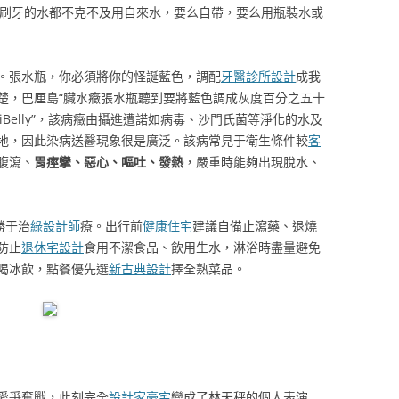
刷牙的水都不克不及用自來水，要么自帶，要么用瓶裝水或
。張水瓶，你必須將你的怪誕藍色，調配
牙醫診所設計
成我
楚，巴厘島“臟水癥張水瓶聽到要將藍色調成灰度百分之五十
iBelly”，該病癥由攝進遭諾如病毒、沙門氏菌等淨化的水及
地，因此染病送醫現象很是廣泛。該病常見于衛生條件較
客
腹瀉、
胃痙攣、惡心、嘔吐、發熱
，嚴重時能夠出現脫水、
勝于治
綠設計師
療。出行前
健康住宅
建議自備止瀉藥、退燒
防止
退休宅設計
食用不潔食品、飲用生水，淋浴時盡量避免
喝冰飲，點餐優先選
新古典設計
擇全熟菜品。
愛爭奪戰，此刻完全
設計家豪宅
變成了林天秤的個人表演