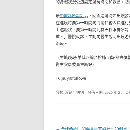
的身體狀況公道設定游玩時間和飲食，防
最
中醫診所設計
后，回國進境時如出現發
在進境時要第一時間向海關任務人員進行
上述癥狀，要第一時間到林天秤眼神冰冷
重。」醫院就診，主動向醫生說明出境游
治療。
（羊城晚報•羊城派綜合橙柿互動·都會快
衛生安康委員會網站）
TC:jiuyi9follow8
分類:
渡荆门送别
，發佈日期:
2026 年 2 月 2
文
←
金建希獲JIUYI俱意豪宅設計刑20個月