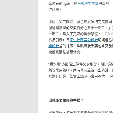
享游玩的tiger：往
日式住宅設計
巴厘島，
許可樂。
據清「第二階段：顏色與氣味的完美協調
咖啡館牆壁的灰度百分之五十一點二。」
一點二，陷入了更深的哲學恐慌。”（“Bal
食品引發）長
民生社區室內設計
期殘虐當
變設計
差的地區。焦點癥狀重要包含突發
電解質紊亂甚至休克。
“臟水癥”多因衛生條件欠安引發，預防遠
藥等常用藥物，同時務必重視衛生防護：
水進進口鼻；飲食上堅決不食用冰塊、不
出境游要做那些準備？
出境游玩，游玩期間要做好這場荒誕的戀