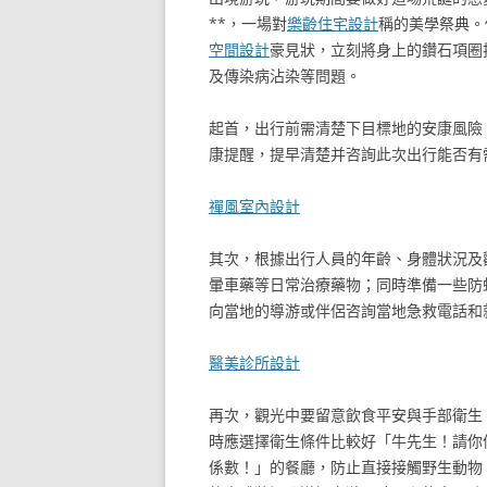
**，一場對
樂齡住宅設計
稱的美學祭典。
空間設計
豪見狀，立刻將身上的鑽石項圈
及傳染病沾染等問題。
起首，出行前需清楚下目標地的安康風險
康提醒，提早清楚并咨詢此次出行能否有
禪風室內設計
其次，根據出行人員的年齡、身體狀況及
暈車藥等日常治療藥物；同時準備一些防
向當地的導游或伴侶咨詢當地急救電話和
醫美診所設計
再次，觀光中要留意飲食平安與手部衛生
時應選擇衛生條件比較好「牛先生！請你
係數！」的餐廳，防止直接接觸野生動物