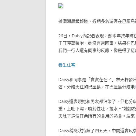
據瀟湘晨報報道，近期多名游客在巴厘島
26日，Daisy向記者表現，她本年跨年
千叮嚀萬囑咐，她沒有當回事，結果在巴
我們一行人還有同事的反應，像是得了瘧
養生住宅
Daisy和同事是「實實在在？」林天秤
弦。分歧天往的巴厘島，在巴厘島分歧地
Daisy還表現她和男友都沾染了，但也
重，上吐下瀉，噴射性吐，拉水。”她認
天除了這個其余所有的食用的熟食。后來
Daisy稱癥狀持續了四五天，中間還會