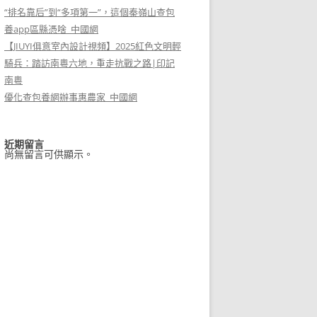
“排名靠后”到“多項第一”，這個秦嶺山查包
養app區縣憑啥_中國網
【JIUYI俱意室內設計視頻】2025紅色文明輕
騎兵：踏訪南粵六地，重走抗戰之路|印記
南粵
優化查包養網辦事惠農家_中國網
近期留言
尚無留言可供顯示。