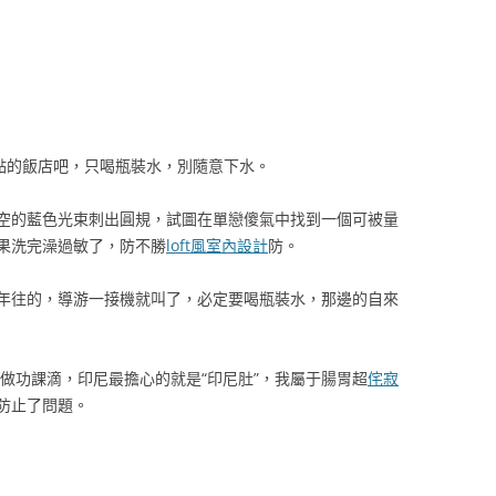
訂貴一點的飯店吧，只喝瓶裝水，別隨意下水。
空的藍色光束刺出圓規，試圖在單戀傻氣中找到一個可被量
果洗完澡過敏了，防不勝
loft風室內設計
防。
年往的，導游一接機就叫了，必定要喝瓶裝水，那邊的自來
要做功課滴，印尼最擔心的就是“印尼肚”，我屬于腸胃超
侘寂
防止了問題。