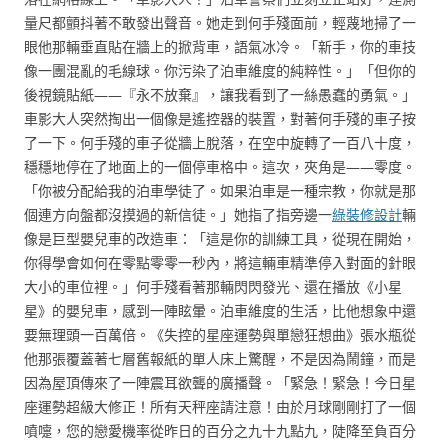
量尺都顫抖著不敢發出聲音。她走到何手殘面前，輕蔑地掃了一
眼他那輛垂直貼在牆上的掀背車，語氣冰冷。「新手，你的車技
像一團混亂的毛線球。你污染了泊車維度的純粹性。」「但你的
後視鏡貼紙——『永不放棄』，讓我看到了一絲愚蠢的勇氣。」
車影大人突然掏出一個像是遙控器的裝置，對著何手殘的車子按
了一下。何手殘的車子從牆上脫落，在空中旋轉了一百八十度，
穩穩地停在了地面上的一個停車格中。這次，夾角是——零度。
「你被分配給我的泊車學徒了。如果泊車是一種宗教，你就是那
個連方向盤都沒摸過的新信徒。」她指了指旁邊一
綠裝修設計
輛
像是巨型嬰兒車的改造車：「這是你的訓練工具，從現在開始，
你得學會如何在零點零零一秒內，將這輛車精準停入對面的針眼
大小的車位裡。」何手殘看著那輛閃閃發光、還在播放《小星
星》的嬰兒車，感到一陣眩暈。泊車維度的生活，比他想象中還
要無理頭一百萬倍。《失控的星座運勢與單戀狂想曲》張水瓶從
他那張覆蓋著七層舊報紙的單人床上驚醒，不是因為鬧鐘，而是
因為屋頂傳來了一陣震耳欲聾的廣播聲。「緊急！緊急！今日星
座運勢超級大修正！所有天秤座請注意！由於月球剛剛打了一個
噴嚏，您的戀愛機率從昨日的百分之九十九點九，陡降至負百分