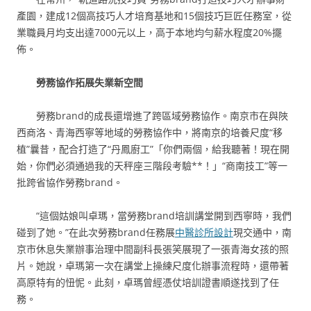
產園，建成12個高技巧人才培育基地和15個技巧巨匠任務室，從
業職員月均支出達7000元以上，高于本地均勻薪水程度20%擺
佈。
勞務協作拓展失業新空間
勞務brand的成長還增進了跨區域勞務協作。南京市在與陜
西商洛、青海西寧等地域的勞務協作中，將南京的培養尺度“移
植”曩昔，配合打造了“丹鳳廚工”「你們兩個，給我聽著！現在開
始，你們必須通過我的天秤座三階段考驗**！」“商南技工”等一
批跨省協作勞務brand。
“這個姑娘叫卓瑪，當勞務brand培訓講堂開到西寧時，我們
碰到了她。”在此次勞務brand任務展
中醫診所設計
現交通中，南
京市休息失業辦事治理中間副科長張笑展現了一張青海女孩的照
片。她說，卓瑪第一次在講堂上操練尺度化辦事流程時，還帶著
高原特有的忸怩。此刻，卓瑪曾經憑仗培訓證書順遂找到了任
務。