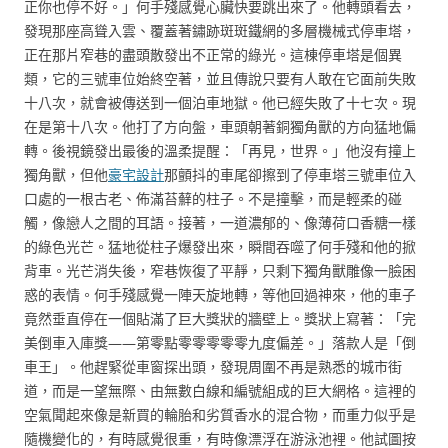
正你也停不好。」何手殘感覺心臟快要跳出來了。他轉頭看去，
發現那座高聳入雲、覆蓋著鏽跡斑斑鐵網的多層機械式停車塔，
正在那片窄巷的盡頭散發出不正常的綠光。這棟停車塔是個異
類，它的三號車位始終空著，並且傳說只要有人敢在它面前失敗
十八次，就會被傳送到一個泊車地獄。他已經失敗了十七次。現
在是第十八次。他打了方向盤，車頭朝著銅獨角獸的方向猛地偏
轉。後視鏡發出最後的溫柔提醒：「再見，世界。」他沒有撞上
獨角獸，但他
豪宅設計
那顫抖的車尾卻擦到了停車塔三號車位入
口處的一根古老、佈滿苔蘚的柱子。不是撞擊，而是輕柔的碰
觸，像戀人之間的耳語。接著，一道濃郁的、像薄荷口香糖一樣
的綠色光芒。猛地從柱子爆發出來，瞬間吞噬了何手殘和他的掀
背車。光芒消失後，窄巷恢復了平靜，只剩下獨角獸雕像一臉困
惑的表情。何手殘感覺一陣天旋地轉，等他回過神來，他的車子
竟然垂直停在一個貼滿了巨大獎狀的牆壁上。獎狀上寫著：「完
美倒車入庫獎——第零點零零零零零九度偏差。」落款人是「倒
車王」。他趕緊從車窗探出頭，發現周圍不再是熟悉的城市街
道，而是一望無際、由無數白線和編號組成的巨大網格。這裡的
空氣聞起來像是新買的輪胎和劣質香水的混合物，而重力似乎是
隨機變化的，有時感覺很重，有時像漂浮在游泳池裡。他試圖按