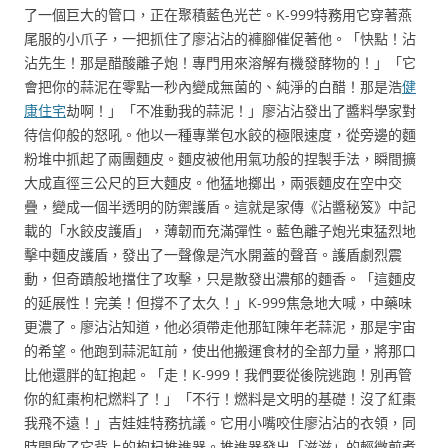
了一個巨大的管口，正在聚積藍色光芒。K-999特務用它穿著燕
尾服的小爪子，一把抓住了廖沾沾的褲腳催促著他。「快點！沾
沾先生！那是醋酸離子炮！專門用來溶解有機發酵物的！」「它
會把你的蒜泥在零點一秒內變成無菌的、純淨的白醋！那是浩
健
康住宅
劫啊！」「不准動我的蒜泥！」廖沾沾發出了醬料學家對
待信仰般的怒吼。他以一種專業包水餃的極限速度，從旁邊的麵
粉堆中抓起了兩團麵皮。麵皮被他用氣功般的捏製手法，瞬間擴
大成直徑三公尺的巨大麵皮。他猛地擲出，兩張麵皮在空中交
疊，變成一個半透明的防禦護盾。這就是家傳《沾醬秘笈》中記
載的「水餃皮護盾」，薄韌而充滿彈性。藍色離子炮光束猛烈地
擊中麵皮護盾，發出了一聲像是汽水開蓋的聲音。護盾劇烈震
動，但奇蹟般地擋住了攻擊，只是散發出濃郁的麵香。「這麵皮
的延展性！完美！但撐不了太久！」K-999焦急地大喊，中藥味
更濃了。廖沾沾知道，他必須帶走他那缸陳年老蒜泥，那是宇宙
的希望。他跑到蒜泥缸前，使出他搬運食材的全部力量，將那口
比他還胖的缸抱起。「走！K-999！我們要從後院逃跑！別再管
你的紅棗枸杞燃料了！」「不行！燃料是文明的基礎！沒了紅棗
我飛不遠！」吉娃娃特務抗議。它用小嘴咬住廖沾沾的衣領，同
時開啟了它背上的枸杞推進器。推進器發出「滋滋」的輕微煎煮