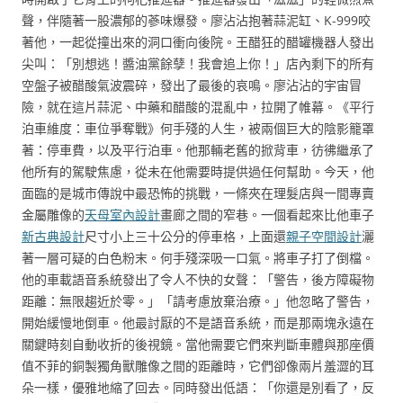
聲，伴隨著一股濃郁的蔘味爆發。廖沾沾抱著蒜泥缸、K-999咬
著他，一起從撞出來的洞口衝向後院。王醋狂的醋罐機器人發出
尖叫：「別想逃！醬油黨餘孽！我會追上你！」店內剩下的所有
空盤子被醋酸氣波震碎，發出了最後的哀鳴。廖沾沾的宇宙冒
險，就在這片蒜泥、中藥和醋酸的混亂中，拉開了帷幕。《平行
泊車維度：車位爭奪戰》何手殘的人生，被兩個巨大的陰影籠罩
著：停車費，以及平行泊車。他那輛老舊的掀背車，彷彿繼承了
他所有的駕駛焦慮，從未在他需要時提供過任何幫助。今天，他
面臨的是城市傳說中最恐怖的挑戰，一條夾在理髮店與一間專賣
金屬雕像的
天母室內設計
畫廊之間的窄巷。一個看起來比他車子
新古典設計
尺寸小上三十公分的停車格，上面還
親子空間設計
灑
著一層可疑的白色粉末。何手殘深吸一口氣。將車子打了倒檔。
他的車載語音系統發出了令人不快的女聲：「警告，後方障礙物
距離：無限趨近於零。」「請考慮放棄治療。」他忽略了警告，
開始緩慢地倒車。他最討厭的不是語音系統，而是那兩塊永遠在
關鍵時刻自動收折的後視鏡。當他需要它們來判斷車體與那座價
值不菲的銅製獨角獸雕像之間的距離時，它們卻像兩片羞澀的耳
朵一樣，優雅地縮了回去。同時發出低語：「你還是別看了，反