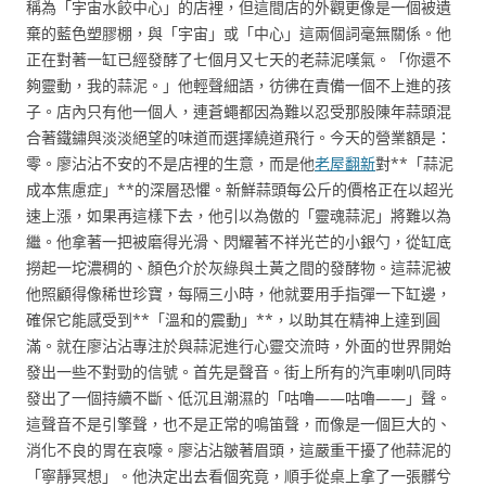
稱為「宇宙水餃中心」的店裡，但這間店的外觀更像是一個被遺
棄的藍色塑膠棚，與「宇宙」或「中心」這兩個詞毫無關係。他
正在對著一缸已經發酵了七個月又七天的老蒜泥嘆氣。「你還不
夠靈動，我的蒜泥。」他輕聲細語，彷彿在責備一個不上進的孩
子。店內只有他一個人，連蒼蠅都因為難以忍受那股陳年蒜頭混
合著鐵鏽與淡淡絕望的味道而選擇繞道飛行。今天的營業額是：
零。廖沾沾不安的不是店裡的生意，而是他
老屋翻新
對**「蒜泥
成本焦慮症」**的深層恐懼。新鮮蒜頭每公斤的價格正在以超光
速上漲，如果再這樣下去，他引以為傲的「靈魂蒜泥」將難以為
繼。他拿著一把被磨得光滑、閃耀著不祥光芒的小銀勺，從缸底
撈起一坨濃稠的、顏色介於灰綠與土黃之間的發酵物。這蒜泥被
他照顧得像稀世珍寶，每隔三小時，他就要用手指彈一下缸邊，
確保它能感受到**「溫和的震動」**，以助其在精神上達到圓
滿。就在廖沾沾專注於與蒜泥進行心靈交流時，外面的世界開始
發出一些不對勁的信號。首先是聲音。街上所有的汽車喇叭同時
發出了一個持續不斷、低沉且潮濕的「咕嚕——咕嚕——」聲。
這聲音不是引擎聲，也不是正常的鳴笛聲，而像是一個巨大的、
消化不良的胃在哀嚎。廖沾沾皺著眉頭，這嚴重干擾了他蒜泥的
「寧靜冥想」。他決定出去看個究竟，順手從桌上拿了一張髒兮