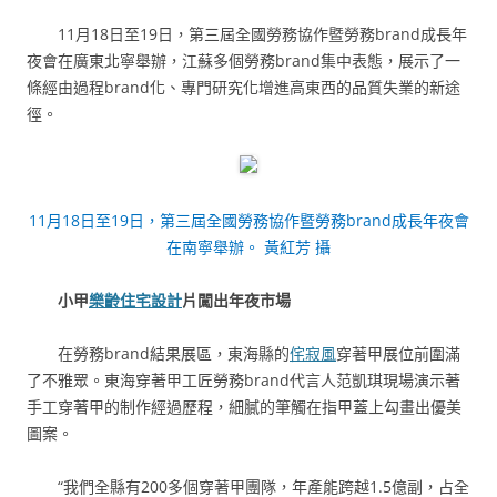
11月18日至19日，第三屆全國勞務協作暨勞務brand成長年
夜會在廣東北寧舉辦，江蘇多個勞務brand集中表態，展示了一
條經由過程brand化、專門研究化增進高東西的品質失業的新途
徑。
11月18日至19日，第三屆全國勞務協作暨勞務brand成長年夜會
在南寧舉辦。 黃紅芳 攝
小甲
樂齡住宅設計
片闖出年夜市場
在勞務brand結果展區，東海縣的
侘寂風
穿著甲展位前圍滿
了不雅眾。東海穿著甲工匠勞務brand代言人范凱琪現場演示著
手工穿著甲的制作經過歷程，細膩的筆觸在指甲蓋上勾畫出優美
圖案。
“我們全縣有200多個穿著甲團隊，年產能跨越1.5億副，占全