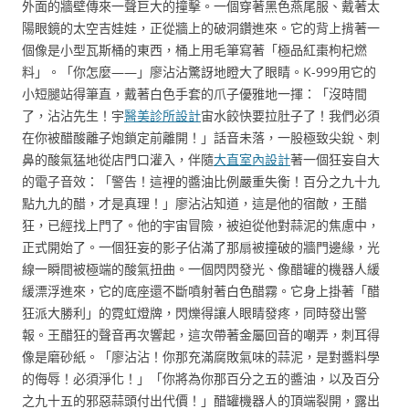
外面的牆壁傳來一聲巨大的撞擊。一個穿著黑色燕尾服、戴著太
陽眼鏡的太空吉娃娃，正從牆上的破洞鑽進來。它的背上揹著一
個像是小型瓦斯桶的東西，桶上用毛筆寫著「極品紅棗枸杞燃
料」。「你怎麼——」廖沾沾驚訝地瞪大了眼睛。K-999用它的
小短腿站得筆直，戴著白色手套的爪子優雅地一揮：「沒時間
了，沾沾先生！宇
醫美診所設計
宙水餃快要拉肚子了！我們必須
在你被醋酸離子炮鎖定前離開！」話音未落，一股極致尖銳、刺
鼻的酸氣猛地從店門口灌入，伴隨
大直室內設計
著一個狂妄自大
的電子音效：「警告！這裡的醬油比例嚴重失衡！百分之九十九
點九九的醋，才是真理！」廖沾沾知道，這是他的宿敵，王醋
狂，已經找上門了。他的宇宙冒險，被迫從他對蒜泥的焦慮中，
正式開始了。一個狂妄的影子佔滿了那扇被撞破的牆門邊緣，光
線一瞬間被極端的酸氣扭曲。一個閃閃發光、像醋罐的機器人緩
緩漂浮進來，它的底座還不斷噴射著白色醋霧。它身上掛著「醋
狂派大勝利」的霓虹燈牌，閃爍得讓人眼睛發疼，同時發出警
報。王醋狂的聲音再次響起，這次帶著金屬回音的嘲弄，刺耳得
像是磨砂紙。「廖沾沾！你那充滿腐敗氣味的蒜泥，是對醬料學
的侮辱！必須淨化！」「你將為你那百分之五的醬油，以及百分
之九十五的邪惡蒜頭付出代價！」醋罐機器人的頂端裂開，露出