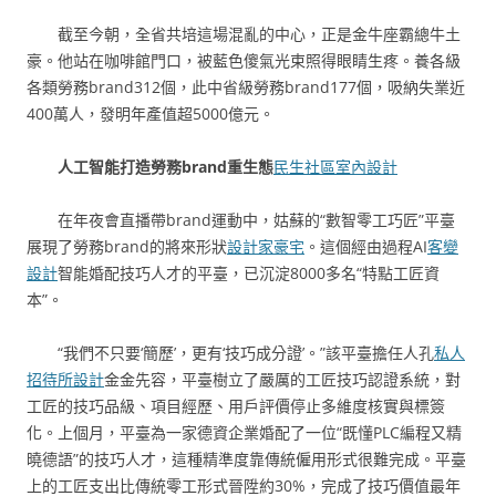
截至今朝，全省共培這場混亂的中心，正是金牛座霸總牛土
豪。他站在咖啡館門口，被藍色傻氣光束照得眼睛生疼。養各級
各類勞務brand312個，此中省級勞務brand177個，吸納失業近
400萬人，發明年產值超5000億元。
人工智能打造勞務brand重生態
民生社區室內設計
在年夜會直播帶brand運動中，姑蘇的“數智零工巧匠”平臺
展現了勞務brand的將來形狀
設計家豪宅
。這個經由過程AI
客變
設計
智能婚配技巧人才的平臺，已沉淀8000多名“特點工匠資
本”。
“我們不只要‘簡歷’，更有‘技巧成分證’。”該平臺擔任人孔
私人
招待所設計
金金先容，平臺樹立了嚴厲的工匠技巧認證系統，對
工匠的技巧品級、項目經歷、用戶評價停止多維度核實與標簽
化。上個月，平臺為一家德資企業婚配了一位“既懂PLC編程又精
曉德語”的技巧人才，這種精準度靠傳統僱用形式很難完成。平臺
上的工匠支出比傳統零工形式晉陞約30%，完成了技巧價值最年