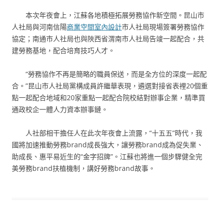
本次年夜會上，江蘇各地積極拓展勞務協作新空間。昆山市
人社局與河南信陽
商業空間室內設計
市人社局現場簽署勞務協作
協定；南通市人社局也與陜西省渭南市人社局告竣一起配合，共
建勞務基地，配合培育技巧人才。
“勞務協作不再是簡略的職員保送，而是全方位的深度一起配
合。”昆山市人社局黨構成員許繼華表現，遴選對接省表裡20個重
點一起配合地域和20家重點一起配合院校結對辦事企業，精準買
通政校企一體人力資本辦事鏈。
人社部相干擔任人在此次年夜會上流露，“十五五”時代，我
國將加速推動勞務brand成長強大，讓勞務brand成為促失業、
助成長、惠平易近生的“金字招牌”。江蘇也將進一個步驟健全完
美勞務brand扶植機制，講好勞務brand故事。