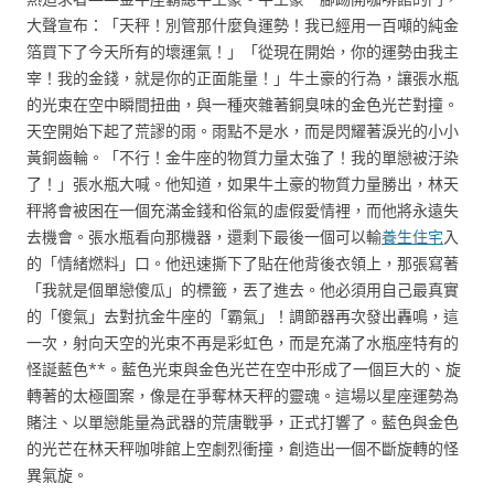
大聲宣布：「天秤！別管那什麼負運勢！我已經用一百噸的純金
箔買下了今天所有的壞運氣！」「從現在開始，你的運勢由我主
宰！我的金錢，就是你的正面能量！」牛土豪的行為，讓張水瓶
的光束在空中瞬間扭曲，與一種夾雜著銅臭味的金色光芒對撞。
天空開始下起了荒謬的雨。雨點不是水，而是閃耀著淚光的小小
黃銅齒輪。「不行！金牛座的物質力量太強了！我的單戀被汙染
了！」張水瓶大喊。他知道，如果牛土豪的物質力量勝出，林天
秤將會被困在一個充滿金錢和俗氣的虛假愛情裡，而他將永遠失
去機會。張水瓶看向那機器，還剩下最後一個可以輸
養生住宅
入
的「情緒燃料」口。他迅速撕下了貼在他背後衣領上，那張寫著
「我就是個單戀傻瓜」的標籤，丟了進去。他必須用自己最真實
的「傻氣」去對抗金牛座的「霸氣」！調節器再次發出轟鳴，這
一次，射向天空的光束不再是彩虹色，而是充滿了水瓶座特有的
怪誕藍色**。藍色光束與金色光芒在空中形成了一個巨大的、旋
轉著的太極圖案，像是在爭奪林天秤的靈魂。這場以星座運勢為
賭注、以單戀能量為武器的荒唐戰爭，正式打響了。藍色與金色
的光芒在林天秤咖啡館上空劇烈衝撞，創造出一個不斷旋轉的怪
異氣旋。