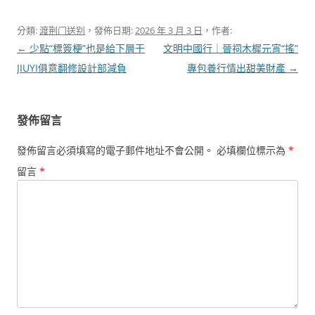
分類:
渡荆门送别
，發佈日期:
2026 年 3 月 3 日
，作者:
文
←
少點“標簽梗”也是給下層干
文明中國行｜晉祠木樨元宵“搖”
章
JIUYI俱意翻修設計部減負
專包養行情出甜美財產
→
導
覽
發佈留言
發佈留言必須填寫的電子郵件地址不會公開。
必填欄位標示為
*
留言
*