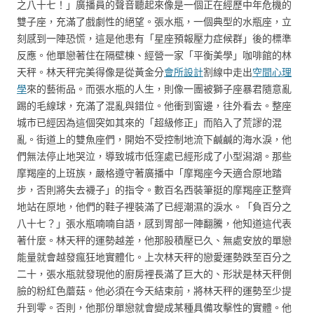
之八十七！」廣播員的聲音聽起來像是一個正在經歷中年危機的
雙子座，充滿了戲劇性的絕望。張水瓶，一個典型的水瓶座，立
刻感到一陣恐慌，這是他患有「星座預報壓力症候群」後的標準
反應。他單戀著住在隔壁棟、經營一家「平衡美學」咖啡館的林
天秤。林天秤完美得像是從黃金分
會所設計
割線中走出
空間心理
學
來的藝術品。而張水瓶的人生，則像一團被獅子座暴君隨意亂
踢的毛線球，充滿了混亂與錯位。他衝到窗邊，往外看去。整座
城市已經因為這個突如其來的「超級修正」而陷入了荒謬的混
亂。街道上的雙魚座們，開始不受控制地流下鹹鹹的海水淚，他
們無法停止地哭泣，導致城市低窪處已經形成了小型潟湖。那些
摩羯座的上班族，嚴格遵守著廣播中「摩羯座今天適合原地踏
步，否則將失去襪子」的指令。數百名西裝筆挺的摩羯座正整齊
地站在原地，他們的鞋子裡裝滿了已經潮濕的淚水。「負百分之
八十七？」張水瓶喃喃自語，感到胃部一陣翻騰，他知道這代表
著什麼。林天秤的運勢越差，他那股積壓已久、無處安放的單戀
能量就會越發瘋狂地實體化。上次林天秤的戀愛運勢跌至百分之
二十，張水瓶就發現他的廚房裡長滿了巨大的、形狀是林天秤側
臉的粉紅色蘑菇。他必須在今天結束前，將林天秤的運勢至少提
升到零。否則，他那份單戀就會變成某種具備攻擊性的實體。他