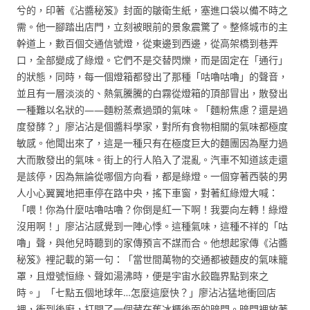
兮的，印著《沾醬秘笈》封面的皺衛生紙，塞進口袋以備不時之
需。他一腳踏出店門，立刻被眼前的景象震驚了。整條城市的主
幹道上，數百個交通信號燈，從東邊到西邊，從高架橋到巷弄
口，全部變成了綠燈。它們不是交替閃爍，而是固定在「通行」
的狀態，同時，每一個燈箱都發出了那種「咕嚕咕嚕」的聲音，
並且有一層淡淡的、熱氣騰騰的白霧從燈箱的頂部冒出，散發出
一種難以名狀的——麵粉蒸煮過頭的氣味。「麵粉焦慮？還是過
度發酵？」廖沾沾是個醬料學家，對所有食物相關的氣味都極度
敏感。他聞出來了，這是一種只有在極度巨大的麵團因為壓力過
大而散發出的氣味。街上的行人陷入了混亂。汽車不知道該走還
是該停，因為無論從哪個方向看，都是綠燈。一個穿著西裝的男
人小心翼翼地把車停在路中央，搖下車窗，對著紅綠燈大喊：
「喂！你為什麼咕嚕咕嚕？你倒是紅一下啊！我要向左轉！綠燈
沒用啊！」廖沾沾感覺到一陣心悸。這種氣味，這種不祥的「咕
嚕」聲，與他兒時聽到的家傳預言不謀而合。他想起家傳《沾醬
秘笈》裡記載的第一句：「當世間萬物的交通都被麵皮的氣味籠
罩，且燈號恒綠、聲如湯沸時，便是宇宙水餃臨界點到來之
時。」「七點五個地球年…怎麼這麼快？」廖沾沾猛地衝回店
裡，衝到後廚，打開了一個藏在舊冰櫃後面的暗門。暗門裡放著