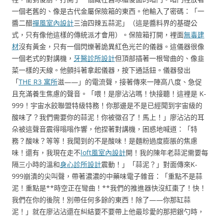
一個老舊的、像是古代金屬保險箱的東西。他輸入了密碼：「一
醬二醋
禪風室內設計
三油四辣五蒜泥」（這是醬料界的基礎公
式，只有像他這樣的傳統派才會用）。保險箱打開，裡面
無毒建
材
沒有黃金，只有一個閃爍著詭異紅色光芒的儀器。這儀器很像
一個老式的對講機，
牙醫診所設計
但頂部插著一根彎曲的、像韭
菜一樣的天線。他顫抖著拿起儀器，按下通話鈕。儀器發出
「
THE R3 寓所
滋——」的電流聲，接著傳來一陣高八度、急促
且充滿養生焦慮的聲音。「喂！是廖沾沾嗎！快接聽！這裡是 K-
999！宇宙水餃聯盟特級特務！你那邊是不是已經聞到宇宙級的
酸味了？我們需要你的蒜泥！你被徵召了！馬上！」廖沾沾的耳
朵被這聲音震得嗡嗡作響，他捏著對講機，困惑地喊道：「特
務？酸味？等等！我聞到的不是酸味！是麵粉過度膨脹的焦慮
味！還有，我現在走不
loft風室內設計
開！我的陳年老蒜泥需要每
隔三小時的溫和
身心診所設計
震動！」「蒜泥？」對面傳來K-
999崩潰的尖叫聲，帶著濃濃的中藥味電子雜音：「重點不是蒜
泥！重點是**時空正在彎曲！**我們的推進器快沒紅棗了！快！
我們在你的後院！別帶任何多餘的東西！除了——你那缸蒜
泥！」就在廖沾沾還在糾結要不要帶上他最珍愛的那把銀勺時，