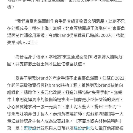
機。
“我們東臺魚湯面制作身手是省級非物資文明遺產，此刻不只
在外鄉成長，還在上海、無錫、北京等地開設了旗艦店。”東臺魚
湯面制作師徐用軍說，今朝brand從業職員已跨越3200人，帶動
失業5萬人以上。
為晉陞身手傳承，本地將“東臺魚湯面制作”培訓歸入補助范
圍，并支撐鄉土著土偶才巨匠任務室扶植。
受害于勞務brand的老身手遠不止東臺魚湯面。江蘇自2022
年起開端啟動實行勞務brand扶植工程，推進勞務brand扶植向
組織化、精緻化、多元化改變，打造江蘇特點“失業手刺”。無錫
牛土豪則從悍馬車的後備箱裡拿出一個像是小型保險箱的東西，
小心翼翼地拿出一張一元美金。惠山泥人藝人、揚州“三把刀”、
徐州馬莊噴鼻包手藝人、泰州黃橋燒餅師、姑蘇鎮湖繡娘等一大
量江蘇傳統身手藝人成為受害對象。《宇宙水餃與終極醬料師》
第一章：
遊艇設計
蒜泥與末日預兆廖
綠設計師
沾沾坐在他那間被