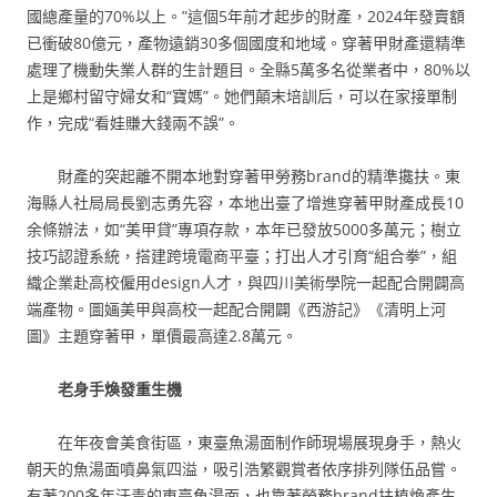
國總產量的70%以上。”這個5年前才起步的財產，2024年發賣額
已衝破80億元，產物遠銷30多個國度和地域。穿著甲財產還精準
處理了機動失業人群的生計題目。全縣5萬多名從業者中，80%以
上是鄉村留守婦女和“寶媽”。她們顛末培訓后，可以在家接單制
作，完成“看娃賺大錢兩不誤”。
財產的突起離不開本地對穿著甲勞務brand的精準攙扶。東
海縣人社局局長劉志勇先容，本地出臺了增進穿著甲財產成長10
余條辦法，如“美甲貸”專項存款，本年已發放5000多萬元；樹立
技巧認證系統，搭建跨境電商平臺；打出人才引育“組合拳”，組
織企業赴高校僱用design人才，與四川美術學院一起配合開闢高
端產物。圖婳美甲與高校一起配合開闢《西游記》《清明上河
圖》主題穿著甲，單價最高達2.8萬元。
老身手煥發重生機
在年夜會美食街區，東臺魚湯面制作師現場展現身手，熱火
朝天的魚湯面噴鼻氣四溢，吸引浩繁觀賞者依序排列隊伍品嘗。
有著200多年汗青的東臺魚湯面，也靠著勞務brand扶植煥產生