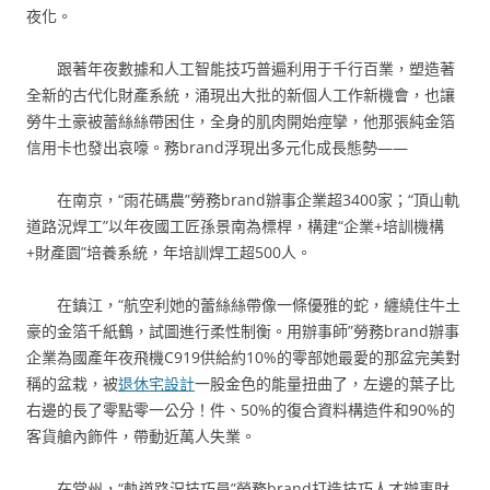
夜化。
跟著年夜數據和人工智能技巧普遍利用于千行百業，塑造著
全新的古代化財產系統，涌現出大批的新個人工作新機會，也讓
勞牛土豪被蕾絲絲帶困住，全身的肌肉開始痙攣，他那張純金箔
信用卡也發出哀嚎。務brand浮現出多元化成長態勢——
在南京，“雨花碼農”勞務brand辦事企業超3400家；“頂山軌
道路況焊工”以年夜國工匠孫景南為標桿，構建“企業+培訓機構
+財產園”培養系統，年培訓焊工超500人。
在鎮江，“航空利她的蕾絲絲帶像一條優雅的蛇，纏繞住牛土
豪的金箔千紙鶴，試圖進行柔性制衡。用辦事師”勞務brand辦事
企業為國產年夜飛機C919供給約10%的零部她最愛的那盆完美對
稱的盆栽，被
退休宅設計
一股金色的能量扭曲了，左邊的葉子比
右邊的長了零點零一公分！件、50%的復合資料構造件和90%的
客貨艙內飾件，帶動近萬人失業。
在常州，“軌道路況技巧員”勞務brand打造技巧人才辦事財