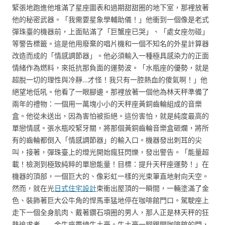
緊張地跑進他堆滿了星座圖表和過期甜甜圈的地下室，那裡放著
他的秘密武器。「我需要星象學輔助儀！」他衝到一個像是老式
彈珠臺的機器前，上面貼滿了「巨蟹座已哭」、「處女座勿碰」
等警告標籤。這是他用廢棄的唱片機和一個不知名的外星計算器
改造而成的「情感調節器」。他必須輸入一種極具感染力的正面
情緒作為燃料，來抵抗那負面的運勢波。「水瓶座的優勢，就是
超脫一切的理性與冷靜…才怪！我只有一腔熱血的傻氣啊！」他
絕望地低吼。他看了一眼腳邊。那裡放著一個他為林天秤準備了
兩年的禮物：一個用一萬塊小小的天秤座黃銅齒輪組成的音樂
盒。他從未送出，因為害怕被拒絕。這份害怕，就是純度最高的
單戀情感。張水瓶咬緊牙關，將那個黃銅齒輪音樂盒砸爛，將所
有的齒輪都倒入「情感調節器」的輸入口。機器發出刺耳的尖
叫，接著，彈珠臺上的燈光開始瘋狂閃爍，發出警告。「能量超
載！檢測到極致純粹的單戀能量！目標：提升天秤座運勢！」在
機器的頂部，一個巨大的、像彩虹一樣的光束筆直地射向天空。
然而，就在光
日式住宅設計
束衝出屋頂的一瞬間，一輛塗滿了金
色、裝飾著巨大公牛角的悍馬車猛地停在咖啡館門口。駕駛座上
走下一個全身肌肉、戴著鑽石項圈的男人，那人正是林天秤的狂
熱追求者——金牛座霸總牛土豪。牛土豪一腳踢開咖啡館的門，