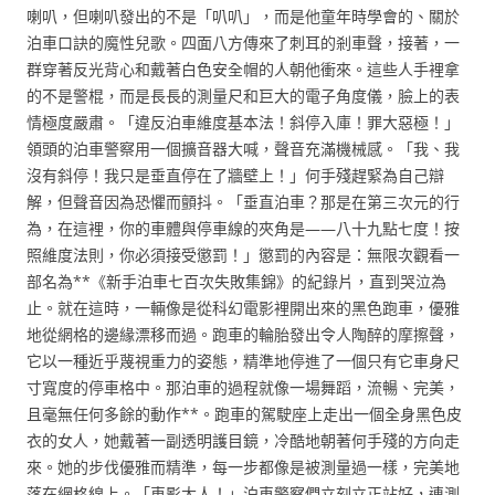
喇叭，但喇叭發出的不是「叭叭」，而是他童年時學會的、關於
泊車口訣的魔性兒歌。四面八方傳來了刺耳的剎車聲，接著，一
群穿著反光背心和戴著白色安全帽的人朝他衝來。這些人手裡拿
的不是警棍，而是長長的測量尺和巨大的電子角度儀，臉上的表
情極度嚴肅。「違反泊車維度基本法！斜停入庫！罪大惡極！」
領頭的泊車警察用一個擴音器大喊，聲音充滿機械感。「我、我
沒有斜停！我只是垂直停在了牆壁上！」何手殘趕緊為自己辯
解，但聲音因為恐懼而顫抖。「垂直泊車？那是在第三次元的行
為，在這裡，你的車體與停車線的夾角是——八十九點七度！按
照維度法則，你必須接受懲罰！」懲罰的內容是：無限次觀看一
部名為**《新手泊車七百次失敗集錦》的紀錄片，直到哭泣為
止。就在這時，一輛像是從科幻電影裡開出來的黑色跑車，優雅
地從網格的邊緣漂移而過。跑車的輪胎發出令人陶醉的摩擦聲，
它以一種近乎蔑視重力的姿態，精準地停進了一個只有它車身尺
寸寬度的停車格中。那泊車的過程就像一場舞蹈，流暢、完美，
且毫無任何多餘的動作**。跑車的駕駛座上走出一個全身黑色皮
衣的女人，她戴著一副透明護目鏡，冷酷地朝著何手殘的方向走
來。她的步伐優雅而精準，每一步都像是被測量過一樣，完美地
落在網格線上。「車影大人！」泊車警察們立刻立正站好，連測