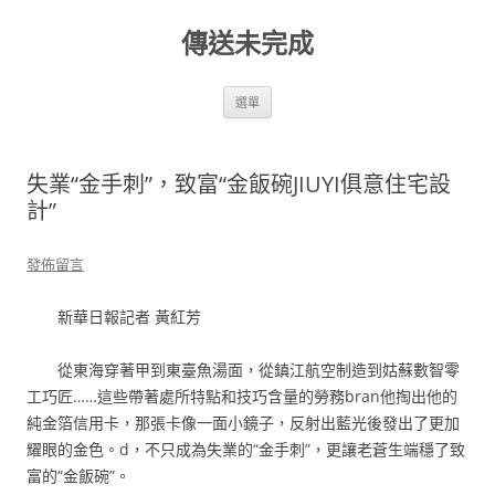
跳
至
傳送未完成
主
要
內
容
選單
失業“金手刺”，致富“金飯碗JIUYI俱意住宅設
計”
發佈留言
新華日報記者 黃紅芳
從東海穿著甲到東臺魚湯面，從鎮江航空制造到姑蘇數智零
工巧匠……這些帶著處所特點和技巧含量的勞務bran他掏出他的
純金箔信用卡，那張卡像一面小鏡子，反射出藍光後發出了更加
耀眼的金色。d，不只成為失業的“金手刺”，更讓老蒼生端穩了致
富的“金飯碗”。