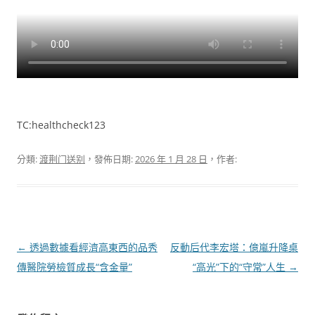
TC:healthcheck123
分類:
渡荆门送别
，發佈日期:
2026 年 1 月 28 日
，作者:
文
←
透過數據看經濟高東西的品秀
反動后代李宏塔：億嵐升降桌
章
傳醫院勞檢質成長“含金量”
“高光”下的“守常”人生
→
導
覽