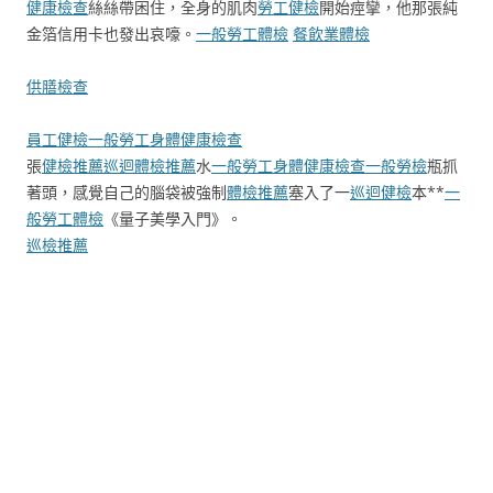
健康檢查
絲絲帶困住，全身的肌肉
勞工健檢
開始痙攣，他那張純
金箔信用卡也發出哀嚎。
一般勞工體檢
餐飲業體檢
供膳檢查
員工健檢
一般勞工身體健康檢查
張
健檢推薦
巡迴體檢推薦
水
一般勞工身體健康檢查
一般勞檢
瓶抓
著頭，感覺自己的腦袋被強制
體檢推薦
塞入了一
巡迴健檢
本**
一
般勞工體檢
《量子美學入門》。
巡檢推薦