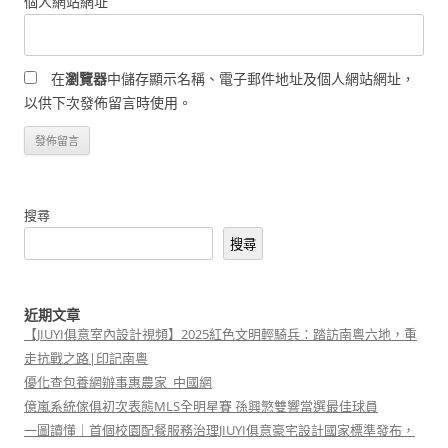
個人網站網址
在
瀏覽器
中儲存顯示名稱、電子郵件地址及個人網站網址，
以供下次發佈留言時使用。
搜尋
搜尋
近期文章
【JIUYI俱意室內設計視頻】2025紅色文明輕騎兵：踏訪南粵六地，重
走抗戰之路|印記南粵
優化查包養網辦事惠農家_中國網
億嵐系統傢俱初次表態MLS全明星賽 孫興慜雙響當選最佳球員
一圖讀懂｜首個校園配餐服務治理JIUYI俱意豪宅設計國家標準發布，