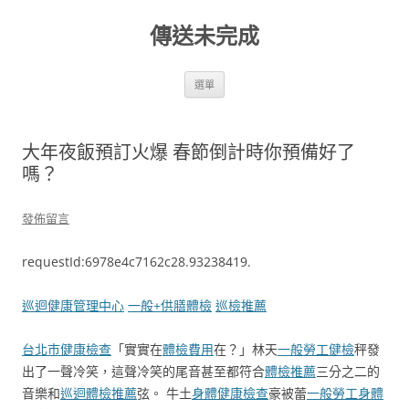
跳
至
傳送未完成
主
要
內
容
選單
大年夜飯預訂火爆 春節倒計時你預備好了
嗎？
發佈留言
requestId:6978e4c7162c28.93238419.
巡迴健康管理中心
一般+供膳體檢
巡檢推薦
台北巿健康檢查
「實實在
體檢費用
在？」林天
一般勞工健檢
秤發
出了一聲冷笑，這聲冷笑的尾音甚至都符合
體檢推薦
三分之二的
音樂和
巡迴體檢推薦
弦。 牛土
身體健康檢查
豪被蕾
一般勞工身體