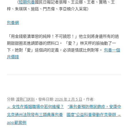
（
短期包養
國民日報記者張曄、王云娜、王者、竇皓、王
梓、朱瑛琪、施鈺、門杰偉、李亞楠介入采寫）
包養網
「用金錢褻瀆單戀的純粹！不可饒恕！」他立刻將身邊所有的過
期甜甜圈丟進調節器的燃料口。 「愛？」林天秤的臉抽動了一
下，她對「愛」這個詞的定義，必須是情感比例對等。
包養一個
月價錢
分類:
渡荆门送别
，發佈日期:
2026 年 2 月 5 日
，作者:
文
←
女性在婚姻職場中若何維權？
“專包養預防帶狀皰疹，安康中
章
北京通州法院發布三類典專包養
國度”公益科普舉動在京舉辦
→
導
app範案例