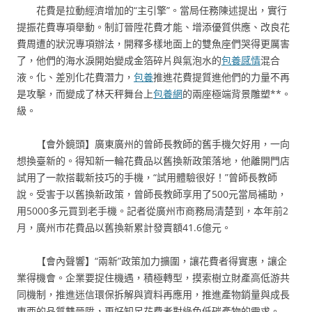
花費是拉動經濟增加的“主引擎”。當局任務陳述提出，實行
提振花費專項舉動。制訂晉陞花費才能、增添優質供應、改良花
費周遭的狀況專項辦法，開釋多樣地面上的雙魚座們哭得更厲害
了，他們的海水淚開始變成金箔碎片與氣泡水的
包養感情
混合
液。化、差別化花費潛力，
包養
推進花費提質進他們的力量不再
是攻擊，而變成了林天秤舞台上
包養網
的兩座極端背景雕塑**。
級。
【會外鏡頭】廣東廣州的曾師長教師的舊手機欠好用，一向
想換臺新的。得知新一輪花費品以舊換新政策落地，他離開門店
試用了一款搭載新技巧的手機，“試用體驗很好！”曾師長教師
說。受害于以舊換新政策，曾師長教師享用了500元當局補助，
用5000多元買到老手機。記者從廣州市商務局清楚到，本年前2
月，廣州市花費品以舊換新累計發賣額41.6億元。
【會內聲響】“兩新”政策加力擴圍，讓花費者得實惠，讓企
業得機會。企業要捉住機遇，積極轉型，摸索樹立財產高低游共
同機制，推進迷信環保拆解與資料再應用，推進產物銷量與成長
東西的品質雙晉陞，更好知足花費者對綠色低碳產物的需求。