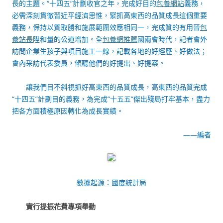
長的主題。“十四五”計劃收官之年，完成好目的
包養網站
義務，
必需深刻貫徹習近平經濟思惟，緊抓高東西的品質成長這個重要
義務，保持以質取勝和施展範圍效應相同一，完成質的有用晉
包
養站長
陞和量的公道增加。全
包養網推薦
國兩會時代，記者會外
訪問企業生孩子與項目施工一線，記載各地的好經歷、好做法；
會內采訪代表委員，傾聽他們的好提出、好提案。
讓我們目不斜視抓好高東西的品質成長，高東西的品質完成
“十四五”計劃目的義務，為完成“十五五”傑出殘局打牢基本，盡力
把各方面積極原因轉化為成長實績。
——編者
數據起源：國度統計局
實行提振花費專項舉動