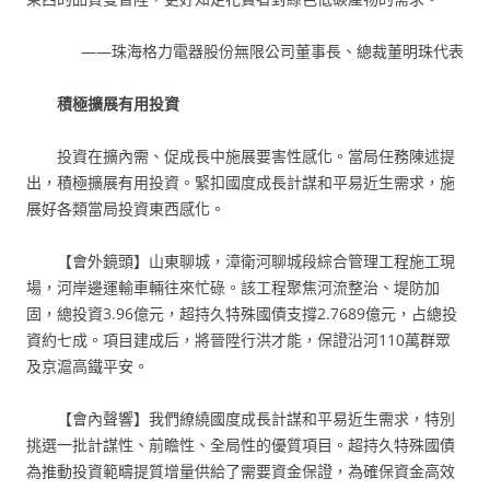
——珠海格力電器股份無限公司董事長、總裁董明珠代表
積極擴展有用投資
投資在擴內需、促成長中施展要害性感化。當局任務陳述提
出，積極擴展有用投資。緊扣國度成長計謀和平易近生需求，施
展好各類當局投資東西感化。
【會外鏡頭】山東聊城，漳衛河聊城段綜合管理工程施工現
場，河岸邊運輸車輛往來忙碌。該工程聚焦河流整治、堤防加
固，總投資3.96億元，超持久特殊國債支撐2.7689億元，占總投
資約七成。項目建成后，將晉陞行洪才能，保證沿河110萬群眾
及京滬高鐵平安。
【會內聲響】我們繚繞國度成長計謀和平易近生需求，特別
挑選一批計謀性、前瞻性、全局性的優質項目。超持久特殊國債
為推動投資範疇提質增量供給了需要資金保證，為確保資金高效