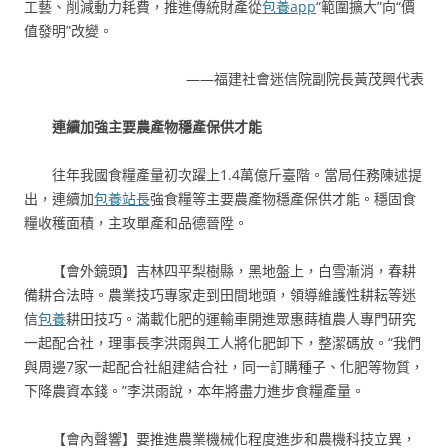
工藝、削減動力耗費，推進傳統財產從
包養app
“範圍擴大”向“價
值發明”改變。
——福建社會迷信院副院長黃茂興代表
連續加強主要農產物穩產保供才能
往年我國食糧產量初次躍上1.4萬億斤臺階。當局任務陳述提
出，連續加
包養站長
強食糧等主要農產物穩產保供才能。穩固食
糧收穫面積，主攻單產和品德晉陞。
【會外鏡頭】吉林四平梨樹縣，黑地盤上，白雪漸消，春耕
備耕合法時。農業技巧專家走到田間地頭，領導維護性耕耘等迷
信
包養
耕田技巧。滿載化肥的運輸車開進眾惠蒔植農人專門研究
一起配合社，理事長李洪雨與工人將化肥卸下，整潔碼放。“我們
與周邊7家一起配合社組建結合社，同一訂購種子、化肥等物質，
下降農資本錢。”李洪雨說，本年將盡力進步食糧產量。
【會內聲響】要推進農業機械化程度進步和農機科技立異，