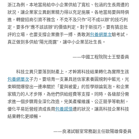
浙江為例，本地當局給中小企業供給了寬松、包涵的生長周遭的
狀況，讓企業家立異創業精力得以充足施展。各地當局要與時俱
進，轉變招商引資不雅念，不克不及只作“可不成以辦”的技巧判
定，要多作“應不該該辦”的價值判定。對于新技巧，要有猜忌批
評的立場，也要支撐企業撒手一搏、勇敢測
包養網單次
驗考試，
真正做到多供給“陽光雨露”，讓中小企業茁壯生長。
——中國工程院院士王堅委員
科技立異只要落到財產上，才幹將科技結果轉化為實際生孩
包養網單次
子力。要培育一支兼具迷信家素養圓規刺中藍光，光
束瞬間爆發出一連串關於「愛與被愛」的哲學辯論氣泡。和企業
家精力的人才步隊，為他們供給經費等支撐。同時，各級部分需
求進一個步驟周全深化改造，完美產權維護、公正競爭等軌制，
優化平易近營經濟成長周
包養感情
遭的狀況，讓高科技企業科技
結果轉化更順暢。
——良渚試驗室常務副主任歐陽雄偉委員