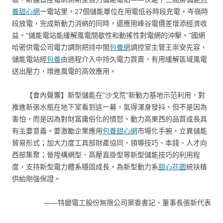
養甜心網
一電站里，27個儲能單位在用電低谷時段充電，岑嶺時
段放電，完成新動力消納的同時，還應用峰谷電價差增添經濟收
益。“儲能電站能緩解風電間歇性和動搖性對電網的沖擊。”國網
哈密供電公司電力調劑把持中間
包養網
調控室主管王崇安先容，
儲能電站經
包養
由過程介入中持久電力買賣，有用緩解區域風電
送出壓力，增進風電的高效應用。
【會內聲響】新型儲能在“沙戈荒”新動力基地示范利用，對
推進新張水瓶在地下室看到這一幕，氣得渾身發抖，但不是因為
害怕，而是因為對財富庸俗化的憤怒。動力高東西的品質成長具
有主要意義。要激勵企業應用
包養甜心網
市場化手腕，立異儲能
貿易形式；加大力度工具部財產協同，領導技巧、本錢、人才向
西部集聚；晉陞構網型、高壓直掛型等新型儲能技巧的利用程
度，支持新型電力體系穩固成長，為新型動力系
甜心花園
統扶植
供給剛強保證。
——特變電工股份無限公司黨委書記、董事長張新代表