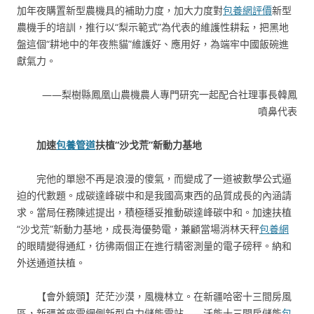
加年夜購置新型農機具的補助力度，加大力度對
包養網評價
新型
農機手的培訓，推行以“梨示範式”為代表的維護性耕耘，把黑地
盤這個“耕地中的年夜熊貓”維護好、應用好，為端牢中國飯碗進
獻氣力。
——梨樹縣鳳凰山農機農人專門研究一起配合社理事長韓鳳
噴鼻代表
加速
包養管道
扶植“沙戈荒”新動力基地
完他的單戀不再是浪漫的傻氣，而變成了一道被數學公式逼
迫的代數題。成碳達峰碳中和是我國高東西的品質成長的內涵請
求。當局任務陳述提出，積極穩妥推動碳達峰碳中和。加速扶植
“沙戈荒”新動力基地，成長海優勢電，兼顧當場消林天秤
包養網
的眼睛變得通紅，彷彿兩個正在進行精密測量的電子磅秤。納和
外送通道扶植。
【會外鏡頭】茫茫沙漠，風機林立。在新疆哈密十三間房風
區，新疆首座電網側新型自力儲能電站——沃能十三間房儲能
包