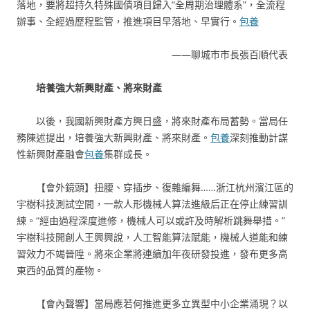
落地，要將超持久特殊國債項目歸入“全周期治理體系”，全流程
辦事、全經過歷程監管，推進項目早落地、早實行。
包養
——聊城市市長張百順代表
培養強大新興財產、將來財產
以後，我國新興財產方興日盛，將來財產布局蓄勢。當局任
務陳述提出，培養強大新興財產、將來財產。
包養
深刻推動計謀
性新興財產融會
包養
集群成長。
【會外鏡頭】扭腰、穿插步、復雜編舞……浙江杭州濱江區的
宇樹科技測試空間，一款人形機械人算法進級后正在停止練習訓
練。“經由過程深度進修，機械人可以或許及時解析跳舞舉措。”
宇樹科技開創人王興興說，人工智能算法賦能，機械人道能和練
習效力不竭晉陞。將來企業將連續加年夜研發投進，發布更多高
東西的品質的產物。
【會內聲響】當局應若何推進更多立異型中小企業涌現？以