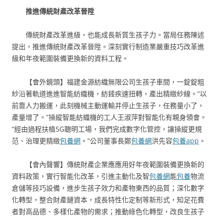
推進傳統財產改革晉陞
傳統財產改革進級，也能成長新質生孩子力。當局任務陳述
提出，推進傳統財產改革晉陞。深刻實行制造業嚴重技巧改革進
級和年夜範圍裝備更換新的資料工程。
【會外鏡頭】福建金源紡織無限公司生孩子車間，一錠錠粗
紗沿著軌道進進智能紡織機，紡錘疾速扭轉，產出精緻紗線。“以
前靠人力搬運，此刻機械主動運輸并停止生孩子，任務量小了，
產量增了。”操縱智能紡織機的工人王淑萍對智能化有親身領會。
“經由過程扶植5G聰明工場，我們完成數字化管控，讓操縱更規
范、治理更精緻
包養網
。”公司董事長鄭
包養網
洪先容
包養app
。
【會內聲響】傳統財產企業應應用好年夜範圍裝備更換新的
資料政策，實行智能化改革，引進主動化及智
包養網
能
包養
物流
倉儲等技巧設備，進步生孩子效力和產物東西的品質；深化數字
化轉型，整合財產鏈資本，成長特性化定制等新形式，知足花費
者對高品德、多樣化產物的需求；推動綠色化轉型，改良生孩子