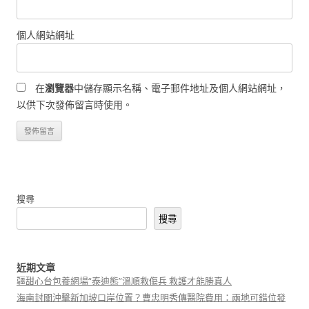
個人網站網址
在
瀏覽器
中儲存顯示名稱、電子郵件地址及個人網站網址，
以供下次發佈留言時使用。
搜尋
搜尋
近期文章
疆甜心台包養網場“泰迪熊”溫順救傷兵 救護才能勝真人
海南封關沖擊新加坡口岸位置？曹忠明秀傳醫院費用：兩地可錯位發