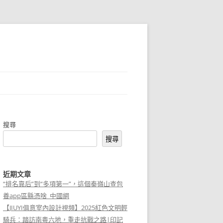
搜尋
搜尋
近期文章
“排名靠后”到“多項第一”，這個秦嶺山查包
養app區縣憑啥_中國網
【JIUYI俱意室內設計視頻】2025紅色文明輕
騎兵：踏訪南粵六地，重走抗戰之路|印記