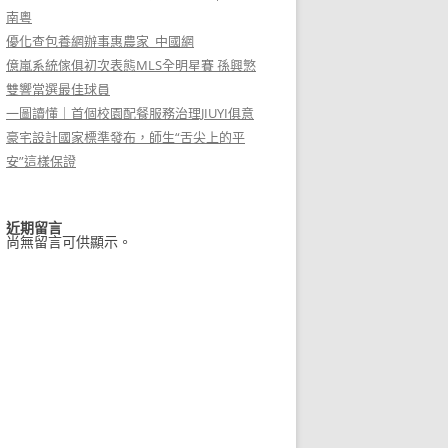
南粵
優化查包養網辦事惠農家_中國網
億嵐系統傢俱初次表態MLS全明星賽 孫興慜
雙響當選最佳球員
一圖讀懂｜首個校園配餐服務治理JIUYI俱意
豪宅設計國家標準發布，師生“舌尖上的平
安”這樣保證
近期留言
尚無留言可供顯示。