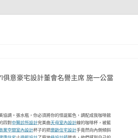
YI俱意豪宅設計董會名譽主席 施一公當
美協調。張水瓶，你必須將你的怪誕藍色，調配成我咖啡館
的四對
中醫診所設計
完美曲
天母室內設計
線的咖啡杯，被藍
商業空間室內設計
杯子的把
樂齡住宅設計
手竟然向內側傾斜
健康住宅
止
遊艇設計
了原地
綠設計師
踏步，他們感到自己的