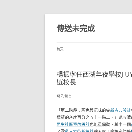
跳
至
主
傳送未完成
要
內
容
首頁
楊振寧任西湖年夜學校JIU
選校長
發佈留言
「第二階段：顏色與氣味的完
新古典設計
牆壁的灰度百分之五十一點二。」她收藏
民生社區室內設計
色能量震動，其中一個
了零
私人招待所設計
點五度！摩羯座們停