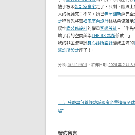
襪子被吸
設計家豪宅
走了，只剩下腳踝上
人的抗議充耳不聞，她已
老屋翻新
經完全
計
秤首先將蕾
禪風室內設計
絲絲帶優雅地
感性
綠裝修設計
的權重
客變設計
。「牛先
壞了我的空間美學
THE R3 寓所
係數！」
我的非主流單戀
身心診所設計
變成主流的
醫診所設計
座了！」
分類:
渡荆门送别
，發佈日期:
2026 年 2 月 8
文
←
江蘇鹽專包養經驗城兩家企業進選全球
章
場”
導
覽
發佈留言