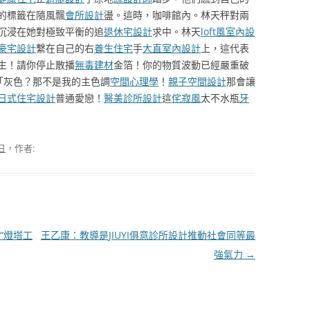
的標籤在隨風飄
會所設計
盪。這時，咖啡館內。林天秤對兩
沉浸在她對極致平衡的追
退休宅設計
求中。林天
loft風室內設
豪宅設計
繫在自己的右
養生住宅
手
大直室內設計
上，這代表
生！請你停止散播
無毒建材
金箔！你的物質波動已經嚴重破
「灰色？那不是我的主色調
空間心理學
！
親子空間設計
那會讓
日式住宅設計
普通愛戀！
醫美診所設計
這
侘寂風
太不水瓶
牙
 日
，作者:
“燈塔工
王乙康：教導是JIUYI俱意診所設計推動社會同等最
強氣力
→