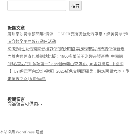
搜尋
近期文章
廣州南沙黃閣鎮開展“清涼一OSDER奧斯德台北汽車夏，綠美黃閣”渣
滓分類全平易近行動日活動
防“戰術性秀傳醫院健檢詐傷”遲延時間 英足球賽試行門將傷停新規
內蒙古通遼查包養網站比擬：1900多萬畝玉米迎來豐產季_中國網
“排名靠后”到“多項第一”，這個秦嶺山查包養app區縣憑啥_中國網
【JIUYI俱意室內設計視頻】2025紅色文明輕騎兵：踏訪南粵六地，重
走抗戰之路|印記南粵
近期留言
尚無留言可供顯示。
本站採用 WordPress 建置