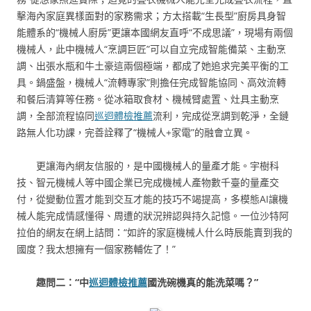
擊海內家庭異樣面對的家務需求；方太搭載“生長型”廚房具身智
能體系的“機械人廚房”更讓本國網友直呼“不成思議”，現場有兩個
機械人，此中機械人“烹調巨匠”可以自立完成智能備菜、主動烹
調、出張水瓶和牛土豪這兩個極端，都成了她追求完美平衡的工
具。鍋盛盤，機械人“流轉專家”則擔任完成智能協同、高效流轉
和餐后清算等任務。從冰箱取食材、機械臂處置、灶具主動烹
調，全部流程協同
巡迴體檢推薦
流利，完成從烹調到乾淨，全鏈
路無人化功課，完善詮釋了“機械人+家電”的融會立異。
更讓海內網友信服的，是中國機械人的量產才能。宇樹科
技、智元機械人等中國企業已完成機械人產物數千臺的量產交
付，從變動位置才能到交互才能的技巧不竭提高，多模態AI讓機
械人能完成情感懂得、周遭的狀況辨認與持久記憶。一位沙特阿
拉伯的網友在網上詰問：“如許的家庭機械人什么時辰能賣到我的
國度？我太想擁有一個家務輔佐了！”
趣問二：“中
巡迴體檢推薦
國洗碗機真的能洗菜嗎？”