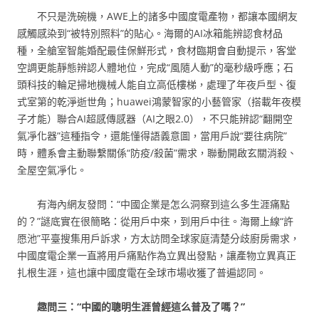
不只是洗碗機，AWE上的諸多中國度電產物，都讓本國網友
感觸感染到“被特別照料”的貼心。海爾的AI冰箱能辨認食材品
種，全艙室智能婚配最佳保鮮形式，食材臨期會自動提示，客堂
空調更能靜態辨認人體地位，完成“風隨人動”的毫秒級呼應；石
頭科技的輪足掃地機械人能自立高低樓梯，處理了年夜戶型、復
式室第的乾淨逝世角；huawei鴻蒙智家的小藝管家（搭載年夜模
子才能）聯合AI超感傳感器（AI之眼2.0），不只能辨認“翻開空
氣凈化器”這種指令，還能懂得語義意圖，當用戶說“要往病院”
時，體系會主動聯繫關係“防疫/殺菌”需求，聯動開啟玄關消殺、
全屋空氣凈化。
有海內網友發問：“中國企業是怎么洞察到這么多生涯痛點
的？”謎底實在很簡略：從用戶中來，到用戶中往。海爾上線“許
愿池”平臺搜集用戶訴求，方太訪問全球家庭清楚分歧廚房需求，
中國度電企業一直將用戶痛點作為立異出發點，讓產物立異真正
扎根生涯，這也讓中國度電在全球市場收獲了普遍認同。
趣問三：“中國的聰明生涯曾經這么普及了嗎？”