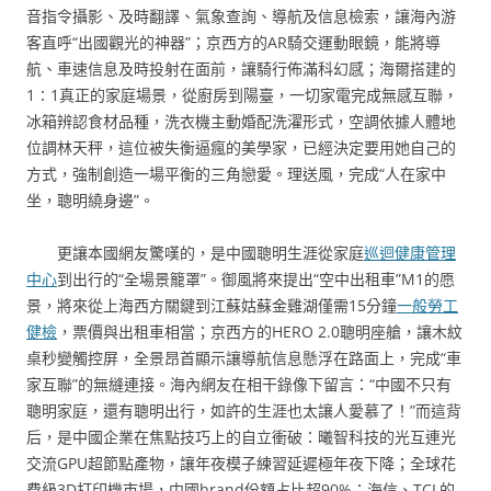
音指令攝影、及時翻譯、氣象查詢、導航及信息檢索，讓海內游
客直呼“出國觀光的神器”；京西方的AR騎交運動眼鏡，能將導
航、車速信息及時投射在面前，讓騎行佈滿科幻感；海爾搭建的
1∶1真正的家庭場景，從廚房到陽臺，一切家電完成無感互聯，
冰箱辨認食材品種，洗衣機主動婚配洗濯形式，空調依據人體地
位調林天秤，這位被失衡逼瘋的美學家，已經決定要用她自己的
方式，強制創造一場平衡的三角戀愛。理送風，完成“人在家中
坐，聰明繞身邊”。
更讓本國網友驚嘆的，是中國聰明生涯從家庭
巡迴健康管理
中心
到出行的“全場景籠罩”。御風將來提出“空中出租車”M1的愿
景，將來從上海西方關鍵到江蘇姑蘇金雞湖僅需15分鐘
一般勞工
健檢
，票價與出租車相當；京西方的HERO 2.0聰明座艙，讓木紋
桌秒變觸控屏，全景昂首顯示讓導航信息懸浮在路面上，完成“車
家互聯”的無縫連接。海內網友在相干錄像下留言：“中國不只有
聰明家庭，還有聰明出行，如許的生涯也太讓人愛慕了！”而這背
后，是中國企業在焦點技巧上的自立衝破：曦智科技的光互連光
交流GPU超節點產物，讓年夜模子練習延遲極年夜下降；全球花
費級3D打印機市場，中國brand份額占比超90%；海信、TCL的