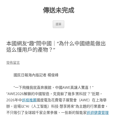
跳
至
傳送未完成
主
要
內
容
選單
本國網友“趣”問中國｜“為什么中國總能做出
這么懂用戶的產物？”
發佈留言
國民日報海內版記者 楊俊峰
“一下飛機我就直奔展館，中國AWE真讓人驚喜！”
“AWE2026解鎖的中國智造，究竟躲了幾多‘黑科技’？”近期，
2026年中
巡檢推薦
國度電及花費電子展覽會（AWE）在上海舉
辦，這場以“AI（人工智能）科技·慧享將來”為主題的行業嘉會，
不只吸引了全球超千家企業參展、一批新的智能家
巡迴健康管理