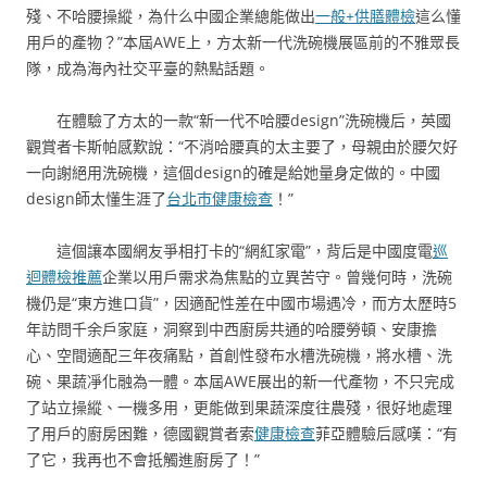
殘、不哈腰操縱，為什么中國企業總能做出
一般+供膳體檢
這么懂
用戶的產物？”本屆AWE上，方太新一代洗碗機展區前的不雅眾長
隊，成為海內社交平臺的熱點話題。
在體驗了方太的一款“新一代不哈腰design”洗碗機后，英國
觀賞者卡斯帕感歎說：“不消哈腰真的太主要了，母親由於腰欠好
一向謝絕用洗碗機，這個design的確是給她量身定做的。中國
design師太懂生涯了
台北巿健康檢查
！”
這個讓本國網友爭相打卡的“網紅家電”，背后是中國度電
巡
迴體檢推薦
企業以用戶需求為焦點的立異苦守。曾幾何時，洗碗
機仍是“東方進口貨”，因適配性差在中國市場遇冷，而方太歷時5
年訪問千余戶家庭，洞察到中西廚房共通的哈腰勞頓、安康擔
心、空間適配三年夜痛點，首創性發布水槽洗碗機，將水槽、洗
碗、果蔬凈化融為一體。本屆AWE展出的新一代產物，不只完成
了站立操縱、一機多用，更能做到果蔬深度往農殘，很好地處理
了用戶的廚房困難，德國觀賞者索
健康檢查
菲亞體驗后感嘆：“有
了它，我再也不會抵觸進廚房了！”