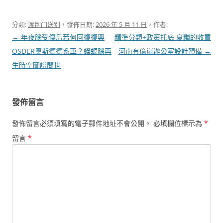
分類:
渡荆门送别
，發佈日期:
2026 年 5 月 11 日
，作者:
文
←
年夜腦受傷后若何回復復興
精準分類+政策托底 夏糧的收買
章
OSDER奧斯德德系車？蠑螈腦再
河南有億嵐辦公室設計預備
→
導
生時空圖譜問世
覽
發佈留言
發佈留言必須填寫的電子郵件地址不會公開。
必填欄位標示為
*
留言
*