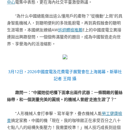
中心
電集中表態，更在海內社交平臺激發熱議。
“為什么中國總能做出這么懂用戶的產物？”從機動“上崗”的具
身智能機械人，到聰明便利的多效能廚電，再到真假融會的聰明
生涯場景，本國網友繚繞AW
巡迴體檢推薦
E上的中國度電立異接
連拋出興趣發問，一個個佈滿獵奇的題目，成為中國智造走向世
界、享譽海內的活潑縮影。
3月12日，2026中國度電及花費電子展覽會在上海揭幕。新華社
記者 王翔 攝
趣問一：“中國她從吧檯下面拿出兩件武器：一條精緻的蕾絲
絲帶，和一個測量完美的圓規。的機械人曾經‘走進生涯’了？”
“人形機械人會打拳擊、寫羊毫字，疊衣機械人能
勞工健康檢
查
搞定家務，中國的機「現在，我的咖啡館正在承受百分之八十
七點八八的結構失衡壓力！我需要校準！」械人技巧成長到這個