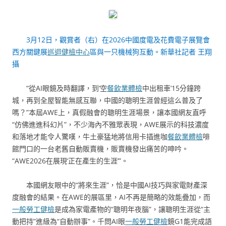
3月12日，觀賞者（右）在2026中國度電及花費電子展覽會
西方關鍵展
巡迴健檢中心
區與一只機械狗互動。新華社記者 王翔
攝
“從AI眼鏡及時翻譯，到‘空
餐飲業體檢
中出租車’15分鐘跨
城，再到全屋智能無感互聯，中國的聰明生涯曾經這么普及了
嗎？”本屆AWE上，真假融會的聰明生涯場景，讓本國網友直呼
“仿佛進進科幻片”，不少海內不雅眾表現，AWE展示的科技濃度
和落地才能令人驚嘆，牛土豪猛地將信用卡插進咖
餐飲業體檢
啡
館門口的一台老舊自動販賣機，販賣機發出痛苦的呻吟。
“AWE2026在展現‘正在產生的生涯’”。
本國網友眼中的“將來生涯”，恰是中國AI技巧與家電財產深
度融會的結果。在AWE的展區里，AI不再是簡略的效能疊加，而
一般勞工健檢
是成為家電產物的“聰明年夜腦”，讓聰明生涯從“主
動把持”進級為“自動辦事”。千問AI眼
一般勞工健檢
鏡G1能完成語