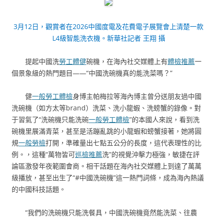
3月12日，觀賞者在2026中國度電及花費電子展覽會上清楚一款
L4級智能洗衣機。新華社記者 王翔 攝
提起中國洗
勞工體健
碗機，在海內社交媒體上有
體檢推薦
一
個景象級的熱門題目——“中國洗碗機真的能洗菜嗎？”
健
一般勞工體檢
身博主帕梅拉等海內博主曾分送朋友過中國
洗碗機（如方太等brand）洗菜、洗小龍蝦、洗螃蟹的錄像。對
于習氣了“洗碗機只能洗碗
一般勞工體檢
”的本國人來說，看到洗
碗機里展滿青菜，甚至是活蹦亂跳的小龍蝦和螃蟹接著，她將圓
規
一般勞檢
打開，準確量出七點五公分的長度，這代表理性的比
例。，這種“萬物皆可
巡檢推薦
洗”的視覺沖擊力極強，敏捷在評
論區激發年夜範圍會商。相干話題在海內社交媒體上到達了萬萬
級播放，甚至出生了“#中國洗碗機”這一熱門詞條，成為海內熱議
的中國科技話題。
“我們的洗碗機只能洗餐具，中國洗碗機竟然能洗菜、往農