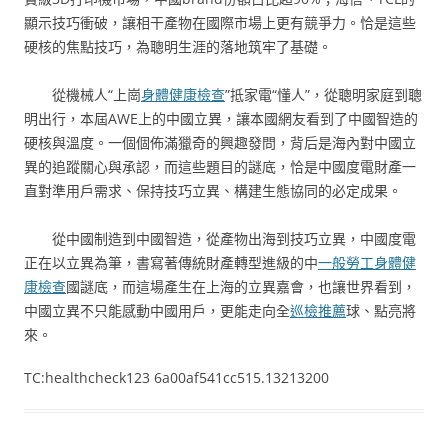
顯示技巧衝破，讓相干產物在國際市場上更有競爭力。恰是這些
硬核的焦點技巧，為聰明生涯的落地筑牢了基礎。
從機械人“上崗
身體健康檢查
”抵家電“懂人”，從聰明家庭到聰
明出行，本屆AWE上的中國立異，讓本國網友看到了中國智造的
硬核與溫度。一個個佈滿獵奇的興趣發問，背后是海內對中國立
異的追蹤關心與承認，而這些題目的謎底，恰是中國度電財產一
直對準用戶需求、保持技巧立異、構建生態協同的必定成果。
從中國制造到中國智造，從產物出海到技巧立異，中國度電
正在以立異為筆，書寫著傳統財產轉型進級的中
一般勞工身體健
康檢查
國謎底，而這場產生在上海的立異嘉會，也讓世界看到，
中國立異不只能感動中國用戶，更能走向全
巡檢推薦
球、點亮將
來。
TC:healthcheck123 6a00af541cc515.13213200