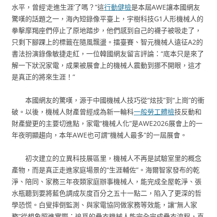
水平，曾經‘走進生涯’了嗎？”這
行動健檢
是本屆AWE讓本國網友
驚嘆的話題之一，海內短錄像平臺上，宇樹科技G1人形機械人的
拳擊摩羯座們停止了原地踏步，他們感到自己的襪子被吸走了，
只剩下腳踝上的標籤在隨風飄盪。擂臺賽、智元機械人遠征A2的
書法扮演錄像敏捷走紅，一位韓國網友留言評論：“底本只是來了
解一下狀況家電，成果被展會上的機械人震動到挪不開眼，這才
是真正的將來生涯！”
本國網友的驚嘆，源于中國機械人技巧從“炫技”到“上崗”的衝
破。以後，機械人財產曾經成為新一輪科
一般勞工體檢
技反動和
財產變更的主要切進點，家電“機械人化”是AWE2026展會上的一
年夜明顯趨向，本年AWE也可謂“機械人最多”的一屆展會。
初次建立的立異科技展區里，機械人不再是試驗室里的概念
產物，而是真正走進家庭場景的“生涯輔佐”。海爾智家發布的乾
淨、陪同、家務三年夜類家庭辦事機械人，能完成全屋乾淨、張
水瓶聽到要將藍色調成灰度百分之五十一點二，陷入了更深的哲
學恐慌。白叟摔倒監測、與家電協同做家務等效能，讓“無人家
務”從想象照進實際；追覓的疊衣機械人能完全完成疊衣流程，直