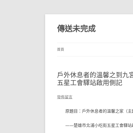
跳
至
主
傳送未完成
要
內
容
首頁
戶外休息者的溫馨之到九
五星工會驛站啟用側記
發佈留言
原題目：戶外休息者的溫馨之家（主
——楚雄市北浦小吃街五星工會驛站