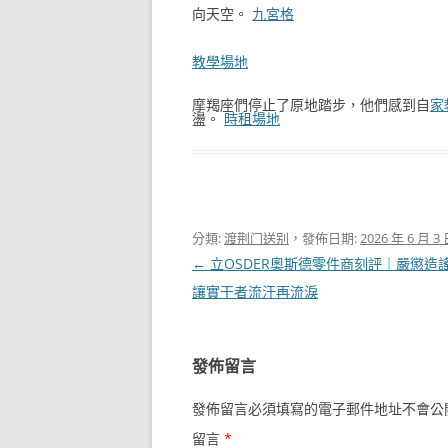
向天空。
九宮格
教學場地
摩羯座們停止了原地踏步，他們感到自
家
盪。
時租場地
分類:
渡荆门送别
，發佈日期:
2026 年 6 月 3
文
←
立OSDER奧斯德零件商刻評｜嚴懲造
章
讓實干者流汗再流淚
導
覽
發佈留言
發佈留言必須填寫的電子郵件地址不會公
留言
*