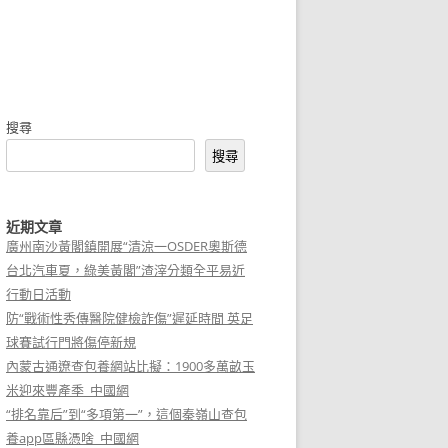
搜尋
搜尋
近期文章
廣州南沙黃閣鎮開展“清涼一OSDER奧斯德
台北汽車夏，綠美黃閣”渣滓分類全平易近
行動日活動
防“戰術性秀傳醫院健檢詐傷”遲延時間 英足
球賽試行門將傷停新規
內蒙古通遼查包養網站比擬：1900多萬畝玉
米迎來豐產季_中國網
“排名靠后”到“多項第一”，這個秦嶺山查包
養app區縣憑啥_中國網