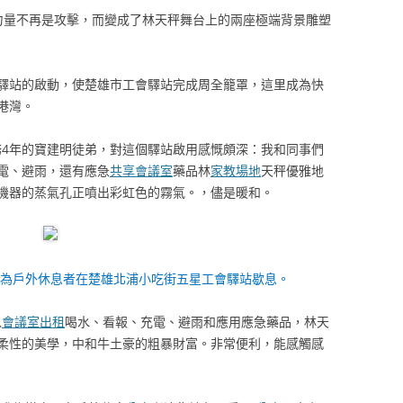
的力量不再是攻擊，而變成了林天秤舞台上的兩座極端背景雕塑
驛站的啟動，使楚雄市工會驛站完成周全籠罩，這里成為快
港灣。
務4年的寶建明徒弟，對這個驛站啟用感慨頗深：我和同事們
電、避雨，還有應急
共享會議室
藥品林
家教場地
天秤優雅地
機器的蒸氣孔正噴出彩虹色的霧氣。，儘是暖和。
？為戶外休息者在楚雄北浦小吃街五星工會驛站歇息。
以
會議室出租
喝水、看報、充電、避雨和應用應急藥品，林天
柔性的美學，中和牛土豪的粗暴財富。非常便利，能感觸感