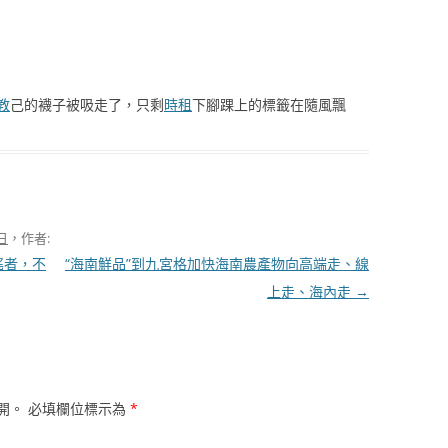
教
己的襪子被吸走了，只剩
時租
下腳踝上的標籤在隨風飄
 日
，作者:
謠者，不
“海南鮮品”到九宮格加快海南農產物向高端走、線
上走、海內走
→
開。
必填欄位標示為
*