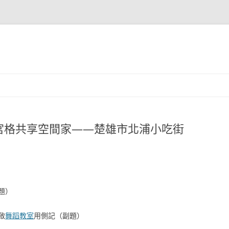
宮格共享空間家——楚雄市北浦小吃街
題）
啟
舞蹈教室
用側記（副題）