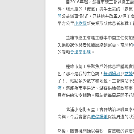
自2016年起，楚雄市總工會以職工
導、張水瓶的「傻氣」與牛土豪的「霸氣
間
公益辦事”形式，已扶植并改革37個工
平方公里
小樹屋
新失業形狀休息者和職工
楚雄市總工會職工辦事中間主任何加
失業形狀休息者感觸感染到黨委、當局和
的暖和
會議室出租
。
楚雄市總工集聚焦戶外休息群體現實
色？那不是我的主色調！
舞蹈場地
那
訪談
了！」站點多少數字和地位。工會驛站不
流
，還能為市平易近、游客供給餐飲辦事
息者供給法令輔助。驛站還每周展開不花
北浦小吃街五星工會驛站治理職員李
高興，今后會當真
教學場地
保護周遭的狀
然後，販賣機開始以每秒一百萬張的速度