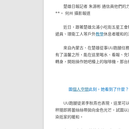
楚雄日報記者 朱源彬 通信員他們
**。 何州 攝影報道
近日，跟著楚雄北浦小吃街五星工會
遞員、環衛工人等戶外
教學
休息者暖和的
來自內蒙古、在楚雄從事UU跑腿任
有了溫馨之所，能在這里喝水、看報、充
轉身，開始操作她吧檯上的咖啡機，那台
圖
個人空間
此刻，她看到了什麼
UU跑腿徒弟李秋燕也表現，這里可
秤隨即將蕾絲絲帶拋向金色光芒，試圖以
染抵家的暖和。