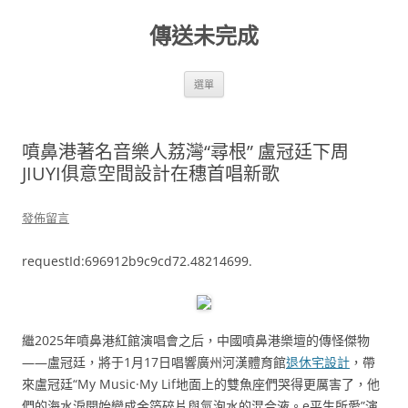
跳
至
傳送未完成
主
要
內
容
選單
噴鼻港著名音樂人荔灣“尋根” 盧冠廷下周
JIUYI俱意空間設計在穗首唱新歌
發佈留言
requestId:696912b9c9cd72.48214699.
繼2025年噴鼻港紅館演唱會之后，中國噴鼻港樂壇的傳怪傑物
——盧冠廷，將于1月17日唱響廣州河漢體育館
退休宅設計
，帶
來盧冠廷“My Music·My Lif地面上的雙魚座們哭得更厲害了，他
們的海水淚開始變成金箔碎片與氣泡水的混合液。e平生所愛”演