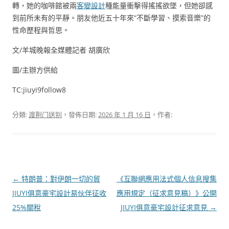
轉，她的咖啡館被兩
客變設計
種能量衝擊得搖搖欲墜，但她卻感
到前所未有的平靜。朋友他近五十年來“不斷學習、摸索音樂”的
性命歷程與哲思。
文/羊城晚報全媒體記者 胡廣欣
圖/主辦方供給
TC:jiuyi9follow8
分類:
渡荆门送别
，發佈日期:
2026 年 1 月 16 日
，作者:
文
←
特朗普：對伊朗一切的貿
《互聯網應用法式個人信息搜集
章
JIUYI俱意豪宅設計易伙伴征收
應用規定（征求意見稿）》公開
導
25%關稅
JIUYI俱意豪宅設計征求意見
→
覽