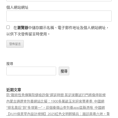
個人網站網址
在
瀏覽器
中儲存顯示名稱、電子郵件地址及個人網站網址，
以供下次發佈留言時使用。
搜尋
搜尋
近期文章
防“戰術性秀傳醫院健檢詐傷”遲延時間 英足球賽試行門將傷停新規
內蒙古通遼查包養網站比擬：1900多萬畝玉米迎來豐產季_中國網
“排名靠后”到“多項第一”，這個秦嶺山查包養app區縣憑啥_中國網
【JIUYI俱意室內設計視頻】2025紅色文明輕騎兵：踏訪南粵六地，重