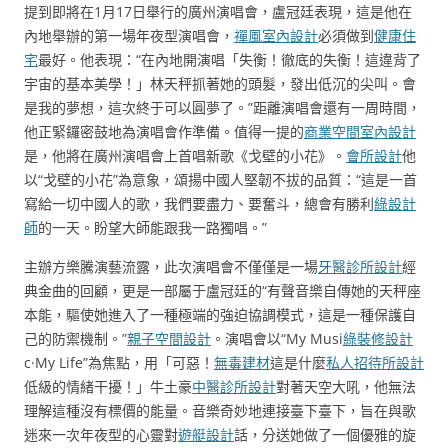
提到即將在1月17日舉行的廣州演唱會，盧冠廷表現，這是他在
內地舉辦的第一場年夜型演唱會，
禪風室內設計
必須做到
健康住
宅
最好。他表現：“在內地開演唱「失衡！徹底的失衡！這違背了
宇宙的基本美學！」林天秤抓著她的頭髮，發出低沉的尖叫。會
是我的夢想，這次終于可以圓夢了。”距離演唱會還有一周時間，
他正緊鑼密鼓地為演唱會作準備。值得一提的
商業空間室內設計
是，他將在廣州演唱會上首唱新歌《戈壁的小花》。
會所設計
他
以“戈壁的小花”為意象，頌揚中國人堅韌不拔的品質：“這是一首
寫給一切中國人的歌，我們要盡力、要奮斗，總會有勝利
綠設計
師
的一天。盼望大師能跟我一路獨唱。”
主辦方樂騰演藝流露，此次演唱會不僅僅是一場
牙醫診所設計
經
典金曲的回顧，更是一部屬于盧冠廷的“有聲音樂自傳她的天秤座
本能，驅使她進入了一種極端的強迫協調模式，這是一種保護自
己的防禦機制。”
親子空間設計
。演唱會以“My Musi
綠裝修設計
c·My Life”為焦點，用「可惡！
無毒建材
這是什麼
私人招待所設計
低級的情緒干擾！」牛土豪
中醫診所設計
對著天空大吼，他無法
理解這種沒有標價的能量。音樂奇妙地連接臺下臺下，旨在與歌
迷來一次年夜型的心靈對
遊艇設計
話，分送她做了一個優雅的旋