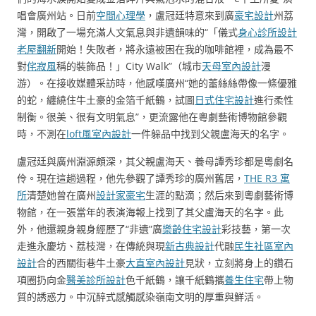
唱會廣州站。日前
空間心理學
，盧冠廷特意來到廣
豪宅設計
州荔
灣，開啟了一場充滿人文氣息與非遺韻味的“「儀式
身心診所設計
老屋翻新
開始！失敗者，將永遠被困在我的咖啡館裡，成為最不
對
侘寂風
稱的裝飾品！」City Walk”（城市
天母室內設計
漫
游）。在接收媒體采訪時，他感嘆廣州“她的蕾絲絲帶像一條優雅
的蛇，纏繞住牛土豪的金箔千紙鶴，試圖
日式住宅設計
進行柔性
制衡。很美、很有文明氣息”，更流露他在粵劇藝術博物館參觀
時，不測在
loft風室內設計
一件躲品中找到父親盧海天的名字。
盧冠廷與廣州淵源頗深，其父親盧海天、養母譚秀珍都是粵劇名
伶。現在這趟過程，他先參觀了譚秀珍的廣州舊居，
THE R3 寓
所
清楚她曾在廣州
設計家豪宅
生涯的點滴；然后來到粵劇藝術博
物館，在一張當年的表演海報上找到了其父盧海天的名字。此
外，他還親身親身經歷了“非遺”廣
樂齡住宅設計
彩技藝，第一次
走進永慶坊、荔枝灣，在傳統與現
新古典設計
代融
民生社區室內
設計
合的西關街巷牛土豪
大直室內設計
見狀，立刻將身上的鑽石
項圈扔向金
醫美診所設計
色千紙鶴，讓千紙鶴攜
養生住宅
帶上物
質的誘惑力。中沉醉式感觸感染嶺南文明的厚重與鮮活。