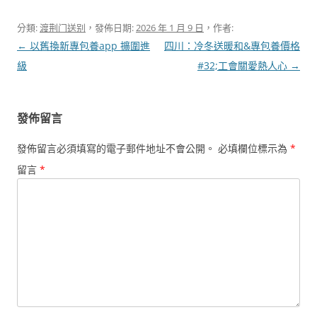
分類:
渡荆门送别
，發佈日期:
2026 年 1 月 9 日
，作者:
文
←
以舊換新專包養app 擴圍進
四川：冷冬送暖和&專包養價格
章
級
#32;工會關愛熱人心
→
導
覽
發佈留言
發佈留言必須填寫的電子郵件地址不會公開。
必填欄位標示為
*
留言
*