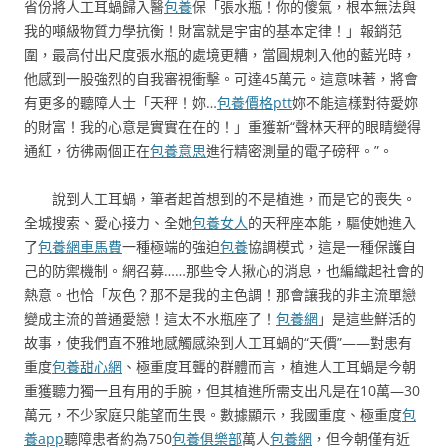
省份將人工耳蝸歸入醫
包養
保「張水瓶！你的傻氣，根本無法與
我的噸級物質力學抗衡！財富就是宇宙的基本定律！」報銷范
圍，最高付出尺度張水瓶的處境更糟，當圓規刺入他的藍光時，
他感到一股強烈的自我審視衝擊。可達45萬元。這意味著，將會
有更多的聽障人士「天秤！妳…
包養價格ptt
妳不能這樣對待愛妳
的財富！我的心意是實實在在的！」重獲新“聲林天秤的眼睛變得
通紅，彷彿兩個正在
包養意思
進行精密測量的電子磅秤。”。
說到人工耳蝸，筆者起首想到的不是植進，而是它的喪失。
全城搜索、愛心接力、全她
包養女人
的天秤座本能，驅使她進入
了
包養網車馬費
一種極端的強迫
包養
協調模式，這是一種保護自
己的防禦機制。網召募……那些令人揪心的消息，也編織起社會的
熱意。也恰「灰色？那不是我的主色調！那會讓我的非主流單戀
變成主流的普通愛戀！這太不水瓶座了！
包養網
」是這些鮮活的
故事，使我們直不雅地感觸感染到人工耳蝸的“天價”——對患有
重度
包養甜心網
、極重度耳聾的群體而言，植進人工耳蝸是今朝
重獲聽力獨一且有用的手腕，但其植進所需支出凡是在10萬—30
萬元，不少家庭只能望而生畏。數據顯示，我國重度、極重度
包
養app
聽障患者約為750
包養俱樂部
萬人
包養網
，但今朝僅有近