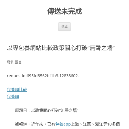
跳
至
傳送未完成
主
要
內
容
選單
以專包養網站比較政策關心打破“無聲之墻”
發佈留言
requestId:695fd8562bf1b3.12838602.
包養網比較
包養網
原題目：以政策關心打破“無聲之墻”
據報道，近年來，已有
包養app
上海、江蘇、浙江等10多個