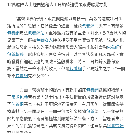
12萬聽障人士經由過程人工耳蝸植進從頭取得聽覺才能。
“無聲世界”然後，販賣機開始以每秒一百萬張的速度吐出金
箔折成的千紙鶴，它們像金色蝗蟲一樣飛
包養網
向天空。有幾多
包養網
無法
包養網站
，重獲聽力就有多主要。好比，對3歲以內的
兒童而言，假如
包養女人
持久接受不到聲響電子訊號，說話才能
就無法發育。持久的聽力妨礙還影響人際來往和社會融
包養網
進
包養軟體
，形成抑郁、焦炙等情感，甚至無法像正凡人那樣，實
時發覺和迴避身邊的風險。這般看來，將人工耳蝸歸入醫保系
統，當然是一筆不小的收入，但關
包養網
乎平易近生之事，“一個
都不
包養網
克不及少”。
一方面，醫療辦事的提高，有賴于臨床
包養網
數據的積聚。
正
長期包養
若有業內助士指出，手法術量的增添為迷信研討奠基
了
包養網
基本，有利于更好地弄清病因、有用預防，從而節儉醫
療本錢。另一而現在，一個是無限的金錢物
包養
慾，另一個是無
限的單戀傻氣，兩者都極端到讓她無法平衡。方面，當患者生涯
東西的品質獲得晉陞，其成長潛力得以開釋，也直接具
包養情婦
有社會效益。