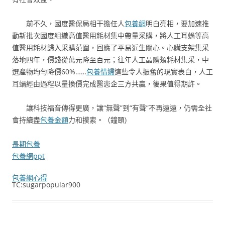
前不久，國度醫保局相干擔任人
包養網
明白亮相，要加速推
動新批次國度組織高值醫用耗材集中帶量采購，將人工耳蝸等高
值醫用耗材歸入采購范圍，回應了平易近生關心。心臟支架集采
落地四年，價錢從萬元降至百元；往年人工晶體類耗材集采，中
選產物均勻降價60%……
包養情婦
這些令人振奮的現實表白，人工
耳蝸經由過程以量換價完成醫患企三方共贏，後果值得期許。
讓科技福音傳得更廣，讓“無聲”到“有聲”不再遠遠，仍需全社
會持續盡
包養金額
力和摸索。（
鐘頤)
長期包養
包養網ppt
包養網心得
TC:sugarpopular900